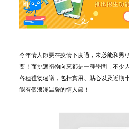
今年情人節要在疫情下度過，未必能和男/
要！而挑選禮物向來都是一種學問，不少
各種禮物建議，包括實用、貼心以及近期十
能有個浪漫温馨的情人節！