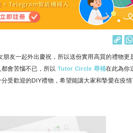
C
o
女朋友一起外出慶祝，所以送份實用高質的禮物更
p
y
人都會苦惱不已，所以
Tutor Circle 尋補
在此為你
Li
分受歡迎的DIY禮物，希望能讓大家和摯愛在疫情
n
k