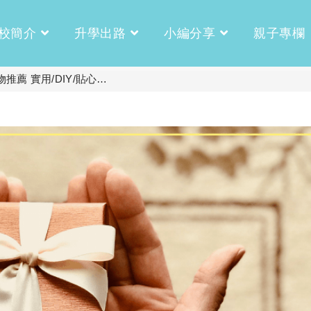
校簡介
升學出路
小編分享
親子專欄
推薦 實用/DIY/貼心…