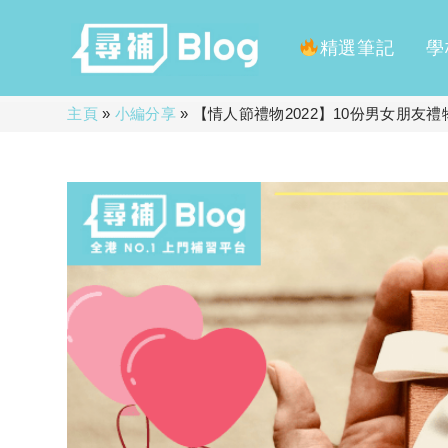
精選筆記
學
Skip
主頁
»
小編分享
»
【情人節禮物2022】10份男女朋友禮物
to
content