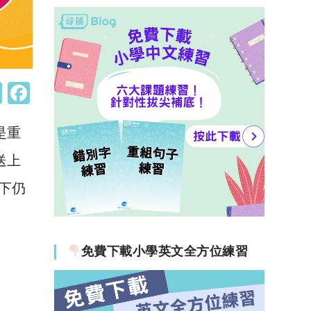
W
F
h
a
是重
at
c
s
e
送上
A
b
下仍
p
o
p
o
k
免費下載小學英文全方位練習