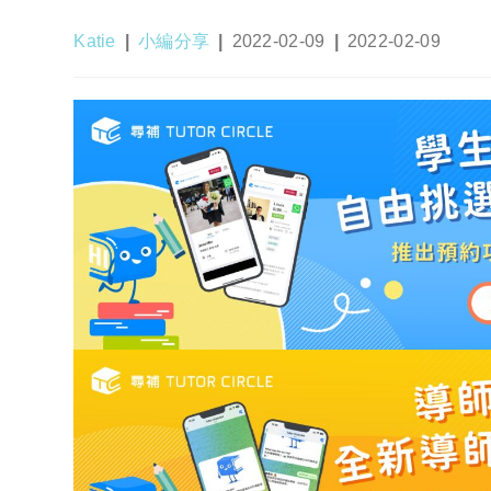
Post
Post
Post
Post
Katie
小編分享
2022-02-09
2022-02-09
author:
category:
published:
last
modified: