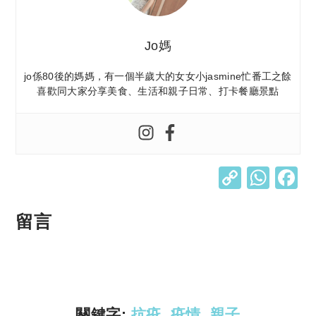
Jo媽
jo係80後的媽媽，有一個半歲大的女女小jasmine忙番工之餘
喜歡同大家分享美食、生活和親子日常、打卡餐廳景點
C
W
o
h
p
at
留言
y
s
Li
A
n
p
k
p
關鍵字:
抗疫
,
疫情
,
親子