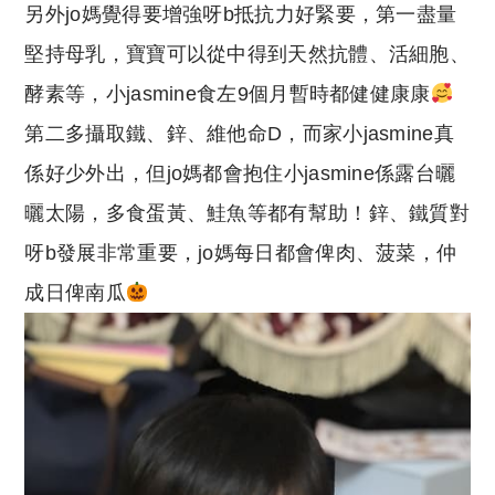
另外jo媽覺得要增強呀b抵抗力好緊要，第一盡量
堅持母乳，寶寶可以從中得到天然抗體、活細胞、
酵素等，小jasmine食左9個月暫時都健健康康
第二多攝取鐵、鋅、維他命D，而家小jasmine真
係好少外出，但jo媽都會抱住小jasmine係露台曬
曬太陽，多食蛋黃、鮭魚等都有幫助！鋅、鐵質對
呀b發展非常重要，jo媽每日都會俾肉、菠菜，仲
成日俾南瓜