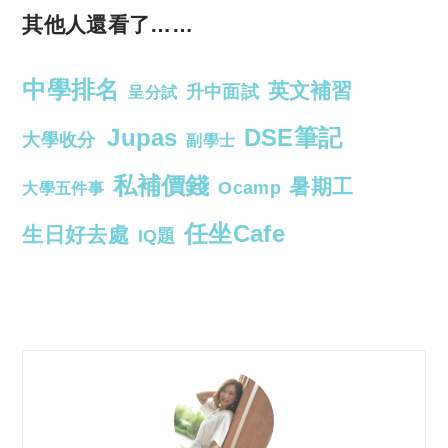
其他人還看了……
中學排名
英文補習
升中面試
呈分試
Jupas
DSE筆記
大學收分
副學士
私補價錢
暑期工
Ocamp
大學五件事
任坐Cafe
生日好去處
IQ題