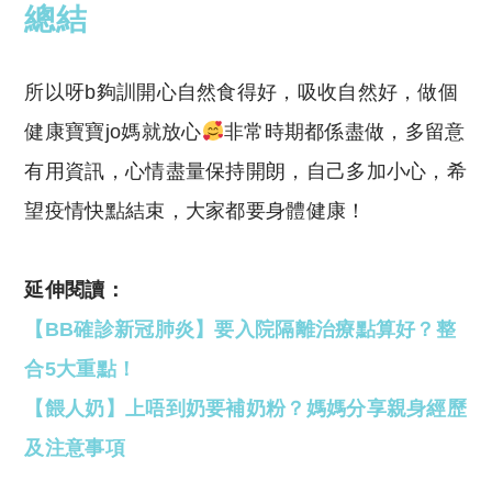
總結
所以呀b夠訓開心自然食得好，吸收自然好，做個
健康寶寶jo媽就放心
非常時期都係盡做，多留意
有用資訊，心情盡量保持開朗，自己多加小心，希
望疫情快點結束，大家都要身體健康！
延伸閱讀：
【BB確診新冠肺炎】要入院隔離治療點算好？整
合5大重點！
【餵人奶】上唔到奶要補奶粉？媽媽分享親身經歷
及注意事項