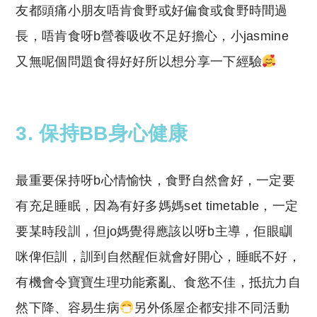
友都頭痛小朋友唔肯食野或好偏食或食野時間過
長，唔肯食呀b營養吸收不足好擔心，小jasmine
又無呢個問題食得好好所以想分享一下經驗
3. 保持BB身心健康
最重要保持呀b心情愉快，食野自然會好，一定要
有充足睡眠，因為有好多媽媽set timetable，一定
要某時段訓，但jo媽覺得應該以呀b主導，佢眼瞓
咪俾佢訓，訓到自然醒佢就會好開心，睡眠不好，
有機會令寶寶生理功能紊亂、食慾不佳，抵抗力自
然下降、容易生病
另外係屋企都安排不同活動