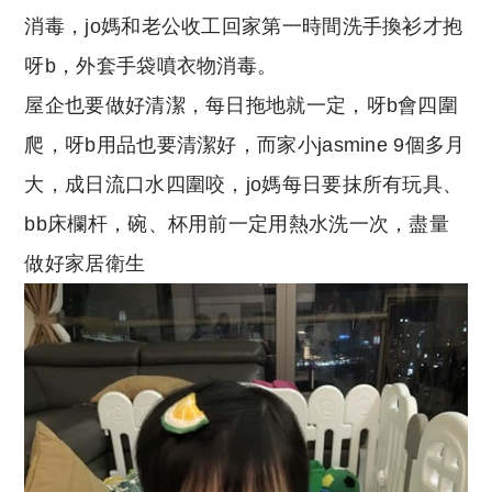
消毒，jo媽和老公收工回家第一時間洗手換衫才抱
呀b，外套手袋噴衣物消毒。
屋企也要做好清潔，每日拖地就一定，呀b會四圍
爬，呀b用品也要清潔好，而家小jasmine 9個多月
大，成日流口水四圍咬，jo媽每日要抹所有玩具、
bb床欄杆，碗、杯用前一定用熱水洗一次，盡量
做好家居衛生