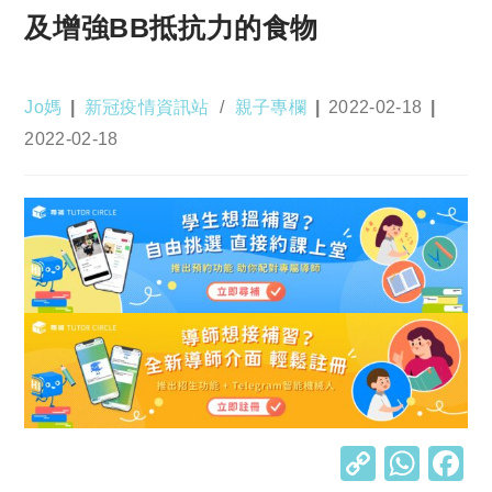
及增強BB抵抗力的食物
Post
Post
Post
Jo媽
新冠疫情資訊站
/
親子專欄
2022-02-18
author:
category:
published:
Post
2022-02-18
last
modified:
C
W