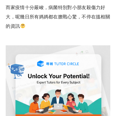
o
h
而家疫情十分嚴峻，病菌特別對小朋友殺傷力好
p
at
y
s
大，呢幾日所有媽媽都在膽戰心驚，不停在搵相關
Li
A
的資訊
n
p
k
p