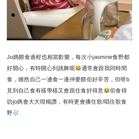
Jo媽餵食過程也相當歡樂，每次小jasmine食野都
好開心，有時開心到跳舞呢
通常會跟我同時間
食，雖然自己一邊食一邊仲要餵佢好辛苦，但呀b
見到自己食有樣學樣又會跟住食好得意
佢食得
叻jo媽會大大咁稱讚，有時更會播住歌/唱住歌食
野