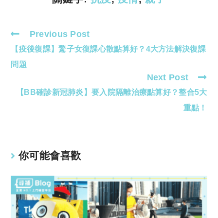
Previous Post
Read
【疫後復課】驚子女復課心散點算好？4大方法解決復課
more
articles
問題
Next Post
【BB確診新冠肺炎】要入院隔離治療點算好？整合5大
重點！
你可能會喜歡