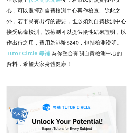
在家做了
快速測試套裝
後，若市民仍然覺得不安
p
at
y
s
心，可以選擇到自費檢測中心再作檢查。除此之
Li
A
外，若市民有出行的需要，也必須到自費檢測中心
n
p
接受病毒檢測，該檢測可以提供陰性結果證明，以
k
p
作出行之用，費用為港幣$240，包括檢測證明。
Tutor Circle 尋補
為你整合有關自費檢測中心的
資料，希望大家身體健康！