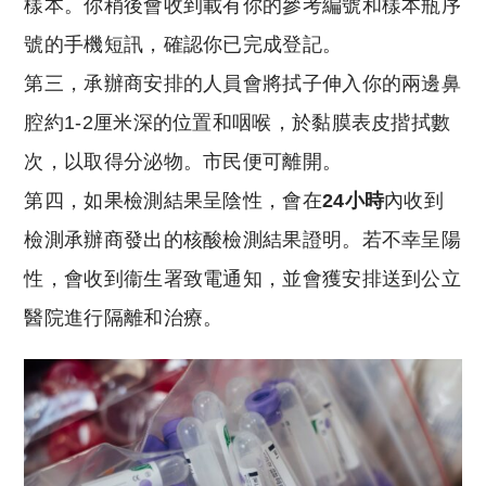
樣本。你稍後會收到載有你的參考編號和樣本瓶序
號的手機短訊，確認你已完成登記。
第三，承辦商安排的人員會將拭子伸入你的兩邊鼻
腔約1-2厘米深的位置和咽喉，於黏膜表皮揩拭數
次，以取得分泌物。市民便可離開。
第四，如果檢測結果呈陰性，會在
24小時
內收到
檢測承辦商發出的核酸檢測結果證明。若不幸呈陽
性，會收到衞生署致電通知，並會獲安排送到公立
醫院進行隔離和治療。