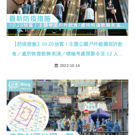
【防疫措施】10.20放寬！主題公園戶外範圍容許飲
食／處所恢復歌舞表演／積極考慮限聚令至 12 人…
2022-10-14