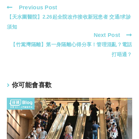
Previous Post
Read
【天水圍醫院】2.26起全院改作接收新冠患者 交通/求診
more
articles
須知
Next Post
【竹篙灣隔離】第一身隔離心得分享！管理混亂？電話
打唔通？
你可能會喜歡