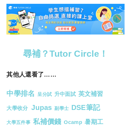
尋補？Tutor Circle！
其他人還看了……
中學排名
英文補習
升中面試
呈分試
Jupas
DSE筆記
大學收分
副學士
私補價錢
暑期工
Ocamp
大學五件事