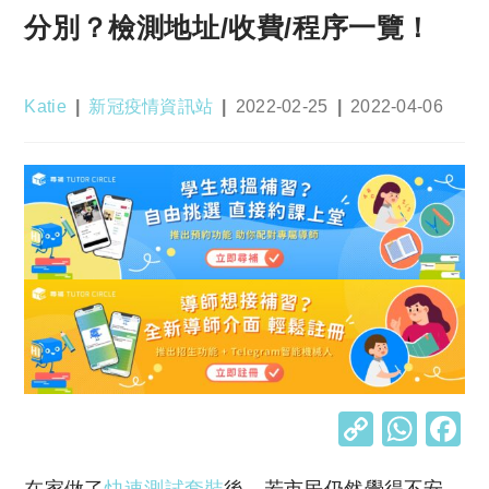
分別？檢測地址/收費/程序一覽！
Post
Post
Post
Post
Katie
新冠疫情資訊站
2022-02-25
2022-04-06
author:
category:
published:
last
modified:
C
W
o
h