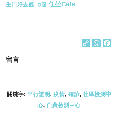
任坐Cafe
生日好去處
IQ題
C
W
o
h
p
at
留言
y
s
Li
A
n
p
k
p
關鍵字:
出行證明
,
疫情
,
確診
,
社區檢測中
心
,
自費檢測中心