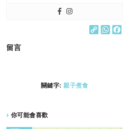
C
W
o
h
p
at
留言
y
s
Li
A
n
p
k
p
關鍵字:
親子煮食
你可能會喜歡