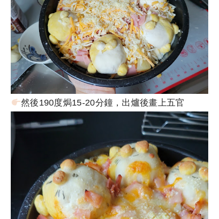
然後190度焗15-20分鐘，出爐後畫上五官