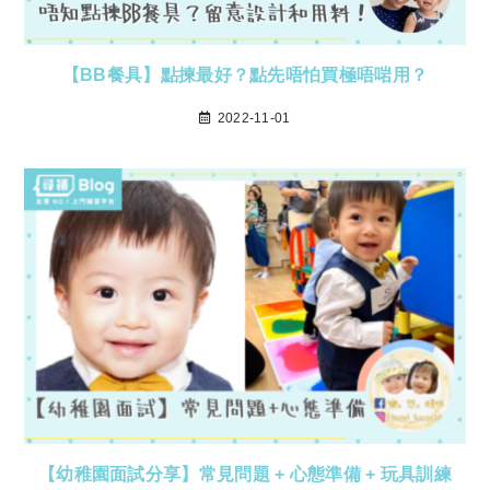
【BB餐具】點揀最好？點先唔怕買極唔啱用？
2022-11-01
【幼稚園面試分享】常見問題 + 心態準備 + 玩具訓練