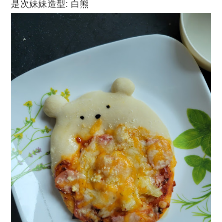
是次妹妹造型: 白熊