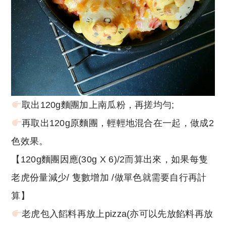
取出120g麵團加上南瓜粉，再搓均勻;
再取出120g原麵團，輕輕地混合在一起，做成2
色效果。
【120g麵團因應(30g X 6)/2而算出來，如果每隻
老虎份量減少/ 隻數增加 /做單色就需要自行再計
算】
老虎包入饀料再放上pizza(亦可以先放餡料再放