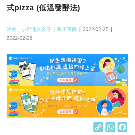
式pizza (低溫發酵法)
Post
Post
Post
浠姐、小肥滺與金仔
親子專欄
2022-02-25
author:
category:
published:
Post
2022-02-25
last
modified:
C
W