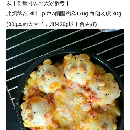
以下份量可以比大家參考下:
此焗盤為 8吋 , pizza麵團約為170g,每個老虎 30g
(30g真的太大了，如果20g以下會更好)