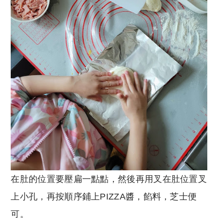
在肚的位置要壓扁一點點，然後再用叉在肚位置叉
上小孔，再按順序鋪上PIZZA醬，餡料，芝士便
可。