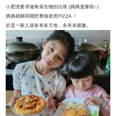
小肥滺要求做角落生物的白熊 (媽媽盡量啦~)
媽媽就睇唔開想整個老虎PIZZA ！
於是一家人就各有各天地，
各有各樂趣
。