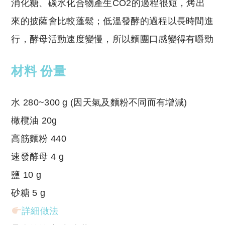
消化糖、碳水化合物產生CO2的過程很短，烤出
來的披薩會比較蓬鬆；低溫發酵的過程以長時間進
行，酵母活動速度變慢，所以麵團口感變得有嚼勁
材料 份量
水 280~300 g (因天氣及麵粉不同而有增減)
橄欖油 20g
高筋麵粉 440
速發酵母 4 g
鹽 10 g
砂糖 5 g
詳細做法