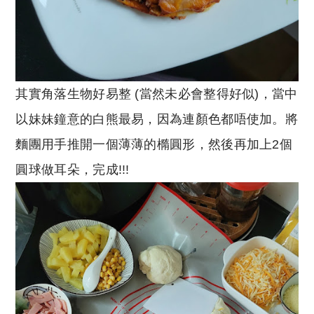
其實角落生物好易整 (當然未必會整得好似)，當中
以妹妹鐘意的白熊最易，因為連顏色都唔使加。將
麵團用手推開一個薄薄的橢圓形，然後再加上2個
圓球做耳朵，完成!!!