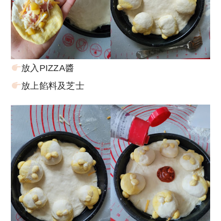
放入PIZZA醬
放上餡料及芝士