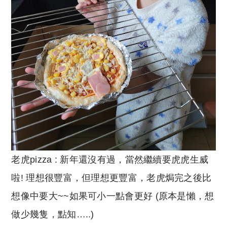
老虎pizza : 新年還沒有過，當然繼續要虎虎生威
啦! 理想很豐富，但理想更豐富，老虎焗完之後比
想像中要大~~如果可小一點會更好 (原本是懶，想
做少幾隻，點知…..)