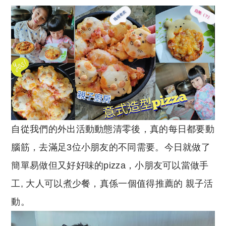
o
h
p
at
y
s
Li
A
n
p
k
p
自從我們的外出活動動態清零後，真的每日都要動
腦筋，去滿足3位小朋友的不同需要。今日就做了
簡單易做但又好好味的pizza，小朋友可以當做手
工, 大人可以煮少餐，真係一個值得推薦的 親子活
動。