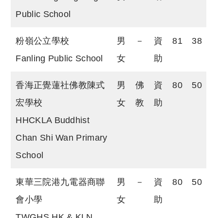
Public School
粉嶺公立學校
男
－
資
81
38
Fanling Public School
女
助
香海正覺蓮社佛教陳式
男
佛
資
80
50
宏學校
女
教
助
HHCKLA Buddhist
Chan Shi Wan Primary
School
東華三院港九電器商聯
男
－
資
80
50
會小學
女
助
TWGHS HK & KLN