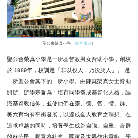
聖公會榮真小學（
圖片來源
）
聖公會榮真小學是一所基督教男女資助小學，創校
於 1989年，校訓是「非以役人，乃役於人」。 是
一所聖公會其下的一所小學。由陳莫榮真女士贊助
開辦。辦學宗旨為：培育同學養成基督化人格，認
識基督教信仰，並使他們在靈、德、智、體、群、
美六育均有平衡發展，以達成全人教育之理想。在
追求卓越的同時，培養學生成為自強、自重、合群
的好公民，願意為社會、國家及世界作出貢獻。學