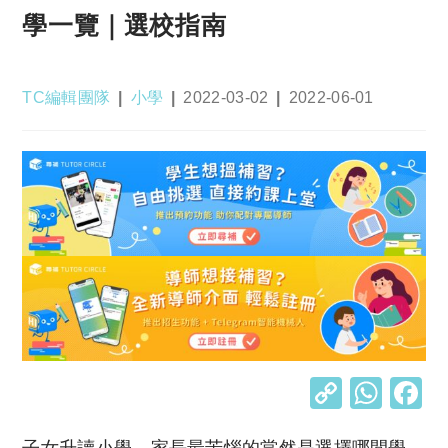
學一覽｜選校指南
Post
Post
Post
Post
TC編輯團隊
小學
2022-03-02
2022-06-01
author:
category:
published:
last
modified:
C
W
o
h