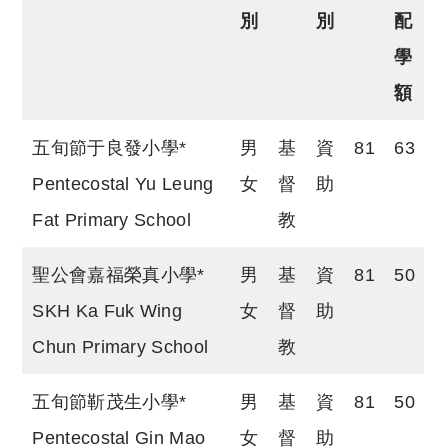
別
別
配
學
額
五旬節于良發小學*
男
基
資
81
63
Pentecostal Yu Leung
女
督
助
Fat Primary School
教
聖公會嘉福榮真小學*
男
基
資
81
50
SKH Ka Fuk Wing
女
督
助
Chun Primary School
教
五旬節靳茂生小學*
男
基
資
81
50
Pentecostal Gin Mao
女
督
助