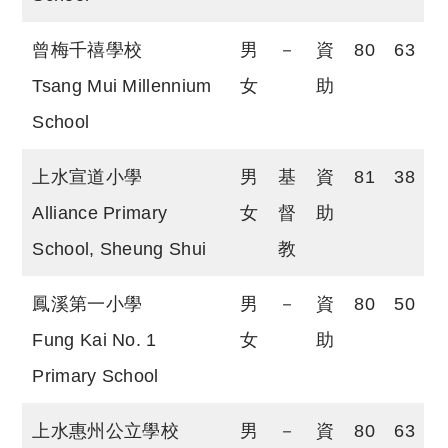
曾梅千禧學校
男
－
資
80
63
Tsang Mui Millennium
女
助
School
上水宣道小學
男
基
資
81
38
Alliance Primary
女
督
助
School, Sheung Shui
教
鳳溪第一小學
男
－
資
80
50
Fung Kai No. 1
女
助
Primary School
上水惠州公立學校
男
－
資
80
63