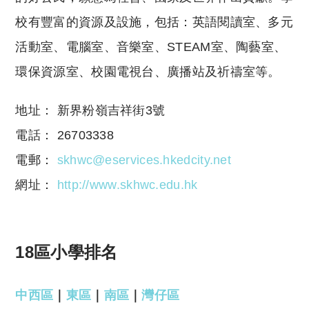
校有豐富的資源及設施，包括：英語閱讀室、多元
活動室、電腦室、音樂室、STEAM室、陶藝室、
環保資源室、校園電視台、廣播站及祈禱室等。
地址： 新界粉嶺吉祥街3號
電話： 26703338
電郵：
skhwc@eservices.hkedcity.net
網址：
http://www.skhwc.edu.hk
18區小學排名
中西區
｜
東區
｜
南區
｜
灣仔區