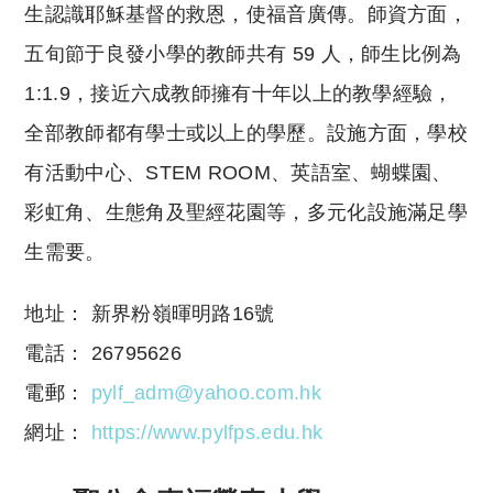
生認識耶穌基督的救恩，使福音廣傳。師資方面，
五旬節于良發小學的教師共有 59 人，師生比例為
1:1.9，接近六成教師擁有十年以上的教學經驗，
全部教師都有學士或以上的學歷。設施方面，學校
有活動中心、STEM ROOM、英語室、蝴蝶園、
彩虹角、生態角及聖經花園等，多元化設施滿足學
生需要。
地址： 新界粉嶺暉明路16號
電話： 26795626
電郵：
pylf_adm@yahoo.com.hk
網址：
https://www.pylfps.edu.hk