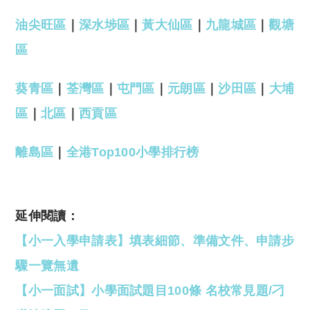
油尖旺區
｜
深水埗區
｜
黃大仙區
｜
九龍城區
｜
觀塘
區
葵青區
｜
荃灣區
｜
屯門區
｜
元朗區
｜
沙田區
｜
大埔
區
｜
北區
｜
西貢區
離島區
｜
全港Top100小學排行榜
延伸閱讀：
【小一入學申請表】填表細節、準備文件、申請步
驟一覽無遺
【小一面試】小學面試題目100條 名校常見題/刁