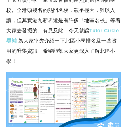
子女升讀小學，家長最苦惱的當然是選擇哪間學
p
at
y
s
校。全港頭幾名的熱門名校，競爭極大，難以入
Li
A
讀，但其實港九新界還是有許多「地區名校」等着
n
p
大家去發掘的。有見及此，今天就讓
Tutor Circle
k
p
尋補
為大家率先介紹一下北區小學排名及一些實
用的升學資訊，希望能幫大家更深入了解北區小
學！