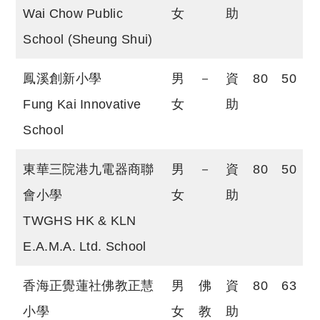
Wai Chow Public
女
助
School (Sheung Shui)
鳳溪創新小學
男
－
資
80
50
Fung Kai Innovative
女
助
School
東華三院港九電器商聯
男
－
資
80
50
會小學
女
助
TWGHS HK & KLN
E.A.M.A. Ltd. School
香海正覺蓮社佛教正慧
男
佛
資
80
63
小學
女
教
助