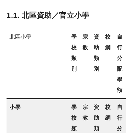
1.1. 北區資助／官立小學
北區小學
學
宗
資
校
自
校
教
助
網
行
類
類
分
別
別
配
學
額
小學
學
宗
資
校
自
校
教
助
網
行
類
類
分