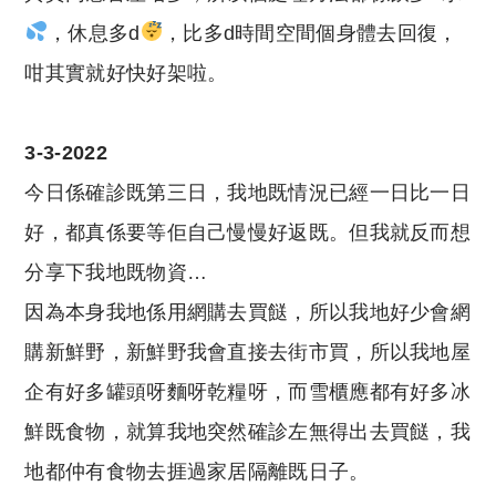
，休息多d
，比多d時間空間個身體去回復，
咁其實就好快好架啦。
3-3-2022
今日係確診既第三日，我地既情況已經一日比一日
好，都真係要等佢自己慢慢好返既。但我就反而想
分享下我地既物資…
因為本身我地係用網購去買餸，所以我地好少會網
購新鮮野，新鮮野我會直接去街市買，所以我地屋
企有好多罐頭呀麵呀乾糧呀，而雪櫃應都有好多冰
鮮既食物，就算我地突然確診左無得出去買餸，我
地都仲有食物去捱過家居隔離既日子。