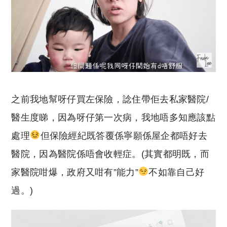
之前我地幫呀仔買左保險，諗住帶佢去私家醫院/
醫生度睇，因為呀仔第一次病，我地唔多知應該點
處理
但保險經紀既答覆係寧願係屋企都唔好去
醫院，因為醫院係唔會收輕症。(其實都明既，而
家醫院咁爆，政府又咁有”能力”
不如靠自己好
過。)