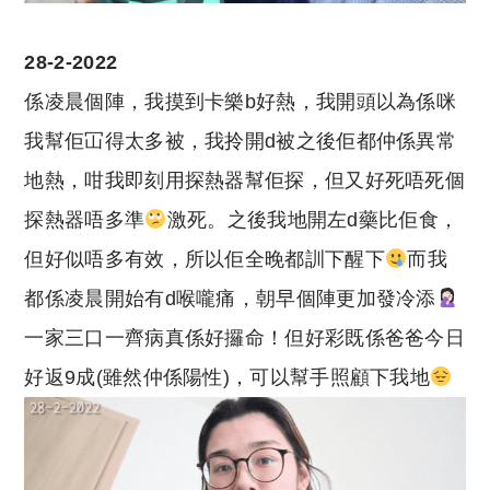
28-2-2022
係凌晨個陣，我摸到卡樂b好熱，我開頭以為係咪
我幫佢冚得太多被，我拎開d被之後佢都仲係異常
地熱，咁我即刻用探熱器幫佢探，但又好死唔死個
探熱器唔多準
激死。之後我地開左d藥比佢食，
但好似唔多有效，所以佢全晚都訓下醒下
而我
都係凌晨開始有d喉嚨痛，朝早個陣更加發冷添
一家三口一齊病真係好攞命！但好彩既係爸爸今日
好返9成(雖然仲係陽性)，可以幫手照顧下我地