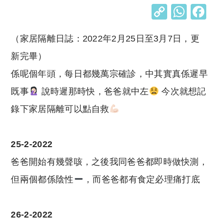
C
W
o
h
（家居隔離日誌：2022年2月25日至3月7日，更
p
at
y
s
新完畢）
Li
A
係呢個年頭，每日都幾萬宗確診，中其實真係遲早
n
p
既事
說時遲那時快，爸爸就中左
今次就想記
k
p
錄下家居隔離可以點自救
25-2-2022
爸爸開始有幾聲咳，之後我同爸爸都即時做快測，
但兩個都係陰性
，而爸爸都有食定必理痛打底
26-2-2022