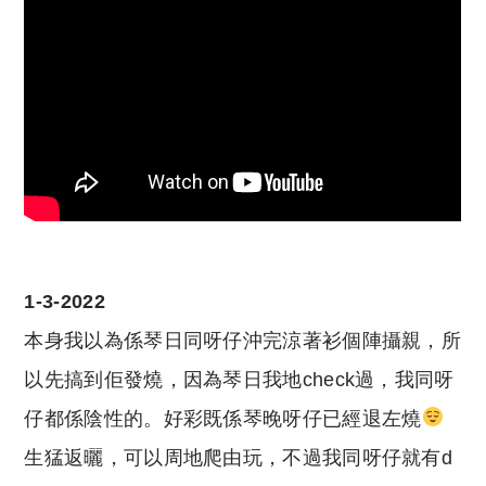
1-3-2022
本身我以為係琴日同呀仔沖完涼著衫個陣攝親，所
以先搞到佢發燒，因為琴日我地check過，我同呀
仔都係陰性的。好彩既係琴晚呀仔已經退左燒
生猛返曬，可以周地爬由玩，不過我同呀仔就有d