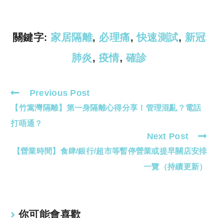
Li
A
n
p
k
p
關鍵字:
家居隔離
,
必理痛
,
快速測試
,
新冠
肺炎
,
疫情
,
確診
Previous Post
Read
【竹篙灣隔離】第一身隔離心得分享！管理混亂？電話
more
articles
打唔通？
Next Post
【營業時間】食肆/銀行/超市等暫停營業或提早關店安排
一覽（持續更新）
你可能會喜歡