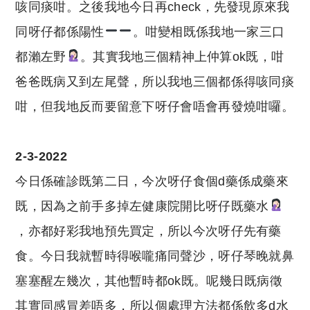
咳同痰咁。之後我地今日再check，先發現原來我
同呀仔都係陽性
。咁變相既係我地一家三口
都瀨左野
。其實我地三個精神上仲算ok既，咁
爸爸既病又到左尾聲，所以我地三個都係得咳同痰
咁，但我地反而要留意下呀仔會唔會再發燒咁囉。
2-3-2022
今日係確診既第二日，今次呀仔食個d藥係成藥來
既，因為之前手多掉左健康院開比呀仔既藥水
，亦都好彩我地預先買定，所以今次呀仔先有藥
食。今日我就暫時得喉嚨痛同聲沙，呀仔琴晚就鼻
塞塞醒左幾次，其他暫時都ok既。呢幾日既病徵
其實同感冒差唔多，所以個處理方法都係飲多d水