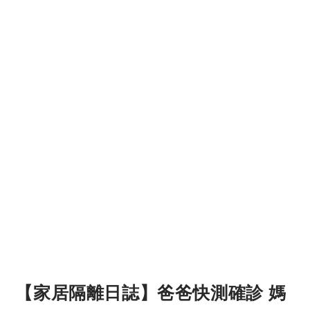
【家居隔離日誌】爸爸快測確診 媽