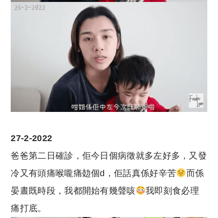
27-2-2022
爸爸第二日確診，佢今日個病徵就多左好多，又發
冷又有頭痛喉嚨痛攰個d，佢話真係好辛苦
而係
晏晝既時段，我都開始有幾聲咳
我即刻食必理
痛打底。