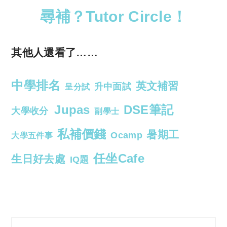
尋補？Tutor Circle！
其他人還看了……
中學排名
英文補習
升中面試
呈分試
Jupas
DSE筆記
大學收分
副學士
私補價錢
暑期工
Ocamp
大學五件事
任坐Cafe
生日好去處
IQ題