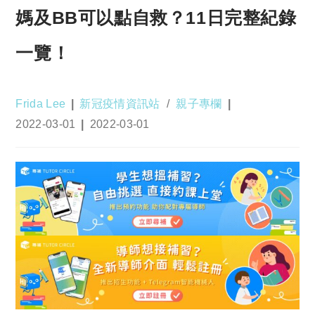
媽及BB可以點自救？11日完整紀錄
一覽！
Post
Post
Frida Lee
新冠疫情資訊站
/
親子專欄
author:
category:
Post
Post
2022-03-01
2022-03-01
published:
last
modified: