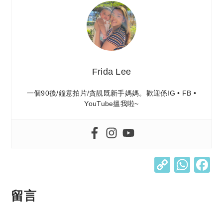
Frida Lee
一個90後/鐘意拍片/貪靚既新手媽媽。歡迎係IG • FB •
YouTube搵我啦~
C
W
o
h
p
at
留言
y
s