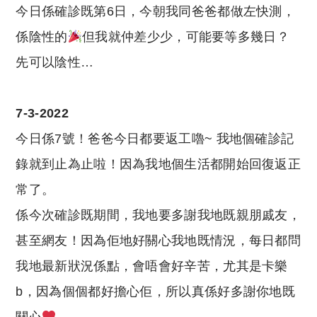
今日係確診既第6日，今朝我同爸爸都做左快測，
係陰性的
但我就仲差少少，可能要等多幾日？
先可以陰性…
7-3-2022
今日係7號！爸爸今日都要返工嚕~ 我地個確診記
錄就到止為止啦！因為我地個生活都開始回復返正
常了。
係今次確診既期間，我地要多謝我地既親朋戚友，
甚至網友！因為佢地好關心我地既情況，每日都問
我地最新狀況係點，會唔會好辛苦，尤其是卡樂
b，因為個個都好擔心佢，所以真係好多謝你地既