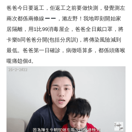
爸爸今日要返工，佢返工之前要做快測，發覺測左
兩次都係兩條線
，瀨左野！我地即刻開始家
居隔離，用1比99消毒屋企，爸爸全日戴口罩，將
卡樂b同爸爸分開(包括分房訓)，將傳染風險減到
最低。爸爸第一日確診，病徵唔算多，都係頭痛喉
嚨痛攰個d。