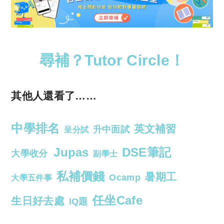
尋補？Tutor Circle！
其他人還看了……
中學排名
英文補習
升中面試
呈分試
Jupas
DSE筆記
大學收分
副學士
私補價錢
暑期工
Ocamp
大學五件事
任坐Cafe
生日好去處
IQ題