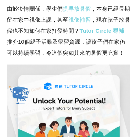
o
h
由於疫情關係，學生們
提早放暑假
，本身已經長期
p
at
y
s
留在家中視像上課，甚至
視像補習
，現在孩子放暑
Li
A
假也不知如何在家打發時間？
Tutor Circle 尋補
n
p
推介10個親子活動及學習資源，讓孩子們在家仍
k
p
可以持續學習，令這個突如其來的暑假更充實！