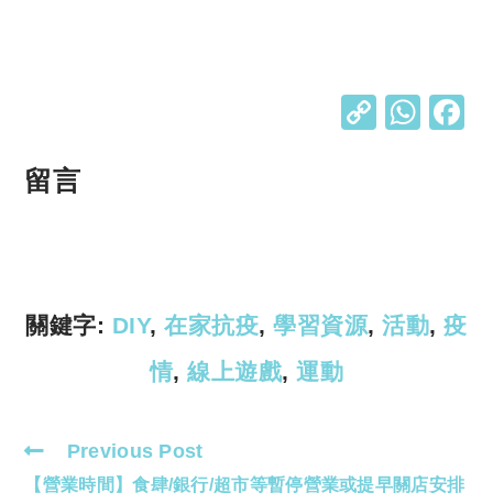
C
W
o
h
p
at
留言
y
s
Li
A
n
p
k
p
關鍵字:
DIY
,
在家抗疫
,
學習資源
,
活動
,
疫
情
,
線上遊戲
,
運動
Previous Post
Read
【營業時間】食肆/銀行/超市等暫停營業或提早關店安排
more