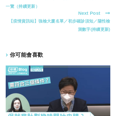
articles
一覽（持續更新）
Next Post
【疫情資訊站】強檢大廈名單／初步確診須知／陽性檢
測數字(持續更新)
你可能會喜歡