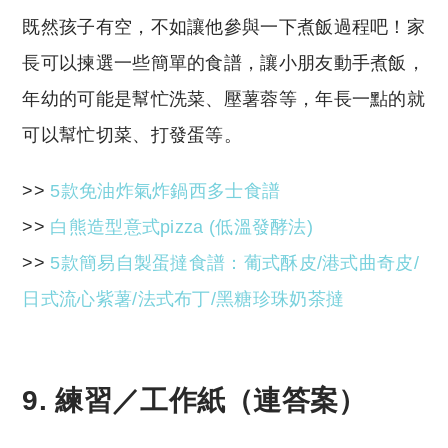
既然孩子有空，不如讓他參與一下煮飯過程吧！家
長可以揀選一些簡單的食譜，讓小朋友動手煮飯，
年幼的可能是幫忙洗菜、壓薯蓉等，年長一點的就
可以幫忙切菜、打發蛋等。
>>
5款免油炸氣炸鍋西多士食譜
>>
白熊造型意式pizza (低溫發酵法)
>>
5款簡易自製蛋撻食譜：葡式酥皮/港式曲奇皮/
日式流心紫薯/法式布丁/黑糖珍珠奶茶撻
9. 練習／工作紙（連答案）