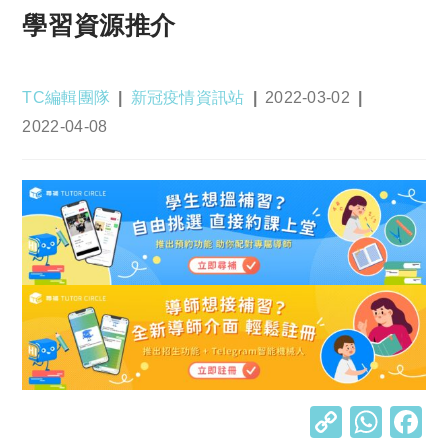
學習資源推介
Post
Post
Post
TC編輯團隊
新冠疫情資訊站
2022-03-02
author:
category:
published:
Post
2022-04-08
last
modified:
C
W