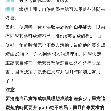
好處：
有人督促你溫書、做練習。
壞處：
繼續上課，自修的學生就可以用這些時間來
溫書。
因此，
使用哪一種方法取決於你的
自學能力
，
以前
有同學其他科成績不差，
惟dse英文成績得2，
自
修那一年的時間完全不參與活動，
最終他的英文成
績由2升到4，
亦入到他想入的護理系。
同學決定
重讀或自修前，
最緊要想清楚自己會不會專心溫
書，
因為決定了就要在只有九個月時間加油努力
了！
注意：
要清楚自己實際成績與理想成績相差多少，
畢竟這
麼短的時間要升grade絕不容易，
而且自修要求的