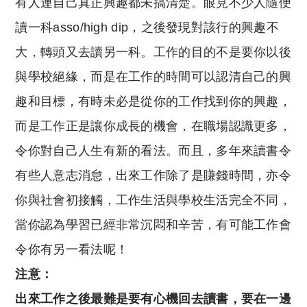
有人連自己真正興趣都未搞清楚。
眼見不少人隨便
讀一科asso/high dip，
之後發現對該行的興趣不
大，
轉頭又去讀另一科。
工作的目的不是要你以後
與學校絕緣，
而是在工作的時間可以認清自己的興
趣和目標，
有時未必是從你的工作找到你的興趣，
而是工作正是讓你成長的機會，
在職場認識更多，
令你對自己人生有新的看法。
而且，多年來讀書令
有些人意志消怠，
出來工作除了是賺錢時間，
亦令
你與社會初接觸，
工作生活與學校生活完全不同，
當你認為學習已經非常沉悶和辛苦，
有可能工作會
令你有另一看法呢！
注意：
出來工作之後最難是要有心機回去讀書，
要在一邊