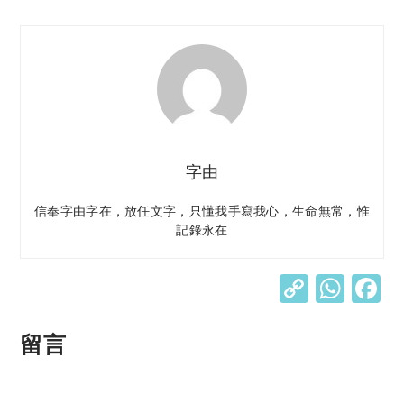
字由
信奉字由字在，放任文字，只懂我手寫我心，生命無常，惟
記錄永在
C
W
o
h
p
at
留言
y
s
Li
A