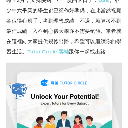
時至3月，
又就快到一年一度的大日子：
DSE
。
不
p
at
y
s
少中六畢業的學生都已經作好準備，
在此當然祝願
Li
A
各位得心應手，
考到理想成績。
不過，
就算考不到
n
p
最佳成績，
入不到心儀大學
亦不需要氣餒。
筆者就
k
p
在這裡向大家提供幾條出路，
希望可以繼續你的學
習生活。
Tutor Circle 尋補
跟你一起找出路。