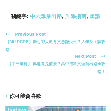
n
p
k
p
關鍵字:
中六畢業出路
,
升學指南
,
重讀
Previous Post
Read
【MU PGDE】擔心都大教育文憑認受性？入學及面試攻
more
articles
略
Next Post
【中三選科】 興趣還是前景？高中選科文理商出路全攻
略！
你可能會喜歡