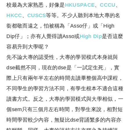
校最為大家熟悉，
好像是
HKUSPACE
、
CCCU
、
HKCC
、
CUSCS
等等。
不少人聽到本地大專的名
銜都敬而遠之，
怕被稱為「Asso仔」或「High
Dip仔」；
亦有人覺得讀Asso或
High Dip
是否這麼
容易升到大學呢？
先不論大專的認受性，
大
專的學習模式本身就與
dse截然不同，
現在的dse是「一試定生死」，
實
際上只有兩年半左右的時間去讀畢整個高中課程，
不同學生的學習方法不同，
有學生根本不適合這種
讀書方式。
反之，大專的學習模式與大學相似，
一
個sem只有三個月左右時間，
對學生來說，
相對短
時間學習較少內容，
無疑比dse背誦繁多的內容亦