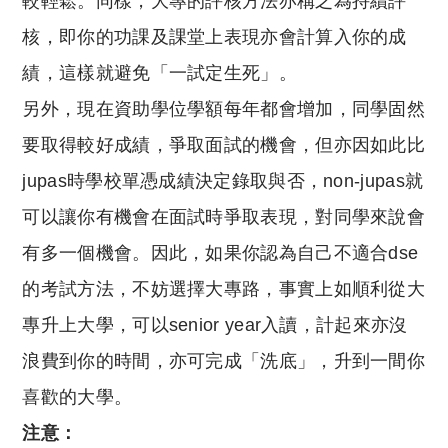
較輕鬆。
同樣，
大專的評核方法亦稱之為持續評
核，
即你的功課及課堂上表現亦會計算入你的成
績，
這樣就避免「一試定生死」。
另外，
現在資助學位學額每年都會增加，
同學固然
要取得較好成績，
爭取面試的機會，
但亦因如此比
jupas時學校單憑成績決定錄取與否，
non-jupas就
可以讓你有機會在面試時爭取表現，
對同學來說會
有多一個機會。
因此，
如果你認為自己不適合dse
的考試方法，
不妨選擇大專路，
事實上如順利從大
專升上大學，
可以senior year入讀，
計起來亦沒
浪費到你的時間，
亦可完成「洗底」，
升到一間你
喜歡的大學。
注意：