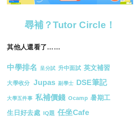
尋補？Tutor Circle！
其他人還看了……
中學排名
英文補習
升中面試
呈分試
Jupas
DSE筆記
大學收分
副學士
私補價錢
暑期工
Ocamp
大學五件事
任坐Cafe
生日好去處
IQ題