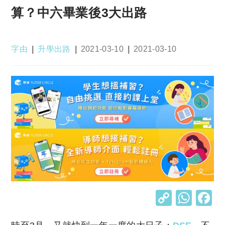
算？中六畢業後3大出路
Post
Post
Post
Post
字由
升學出路
2021-03-10
2021-03-10
author:
category:
published:
last
modified:
C
W
o
h