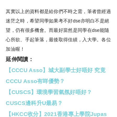
其實以上的資料都是給你們不時之需，
筆者曾經過
迷茫之時，
希望同學如果考不好dse亦明白不是絕
望，
仍有很多機會。
而最好當然是同學在dse能隨
心所欲、
手起筆落，
最後取得佳績，
入大學。
各位
加油喔！
延伸閱讀：
【CCCU Asso】城大副學士好唔好 究竟
CCCU Asso有咩優勢？
【CUSCS】環境學習氣氛好唔好？
CUSCS邊科升U最易？
【HKCC收分】2021香港專上學院Jupas