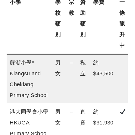
小學
學
宗
資
學費
一
校
教
助
條
類
類
龍
別
別
升
中
蘇浙小學*
男
－
私
約
Kiangsu and
女
立
$43,500
Chekiang
Primary School
港大同學會小學
男
－
直
約
HKUGA
女
資
$31,930
Primary School