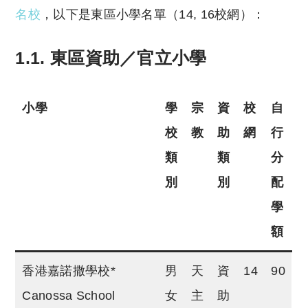
名校
，以下是東區小學名單（14, 16校網）：
1.1. 東區資助／官立小學
小學
學
宗
資
校
自
校
教
助
網
行
類
類
分
別
別
配
學
額
香港嘉諾撒學校*
男
天
資
14
90
Canossa School
女
主
助