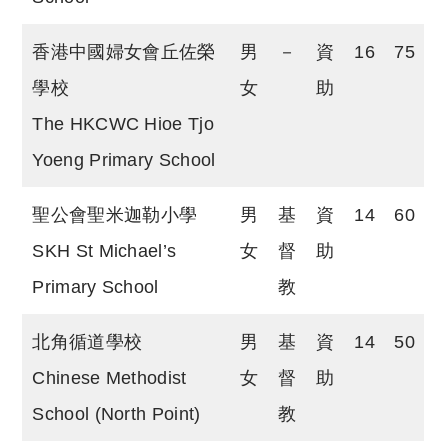
香港中國婦女會丘佐榮
男
－
資
16
75
學校
女
助
The HKCWC Hioe Tjo
Yoeng Primary School
聖公會聖米迦勒小學
男
基
資
14
60
SKH St Michael’s
女
督
助
Primary School
教
北角循道學校
男
基
資
14
50
Chinese Methodist
女
督
助
School (North Point)
教