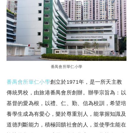
番禺會所華仁小學
番禺會所華仁小學
創立於1971年，是一所天主教
傳統男校，由旅港番禺會所創辦。辦學宗旨為：以
基督的愛為根，以禮、仁、勤、信為校訓，希望培
養學生成為有愛心，樂於尊重別人，能掌握知識及
道德判斷能力，積極回饋社會的人，並使學生能在