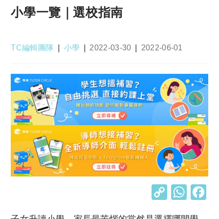
小學一覽｜選校指南
Post
Post
Post
Post
TC編輯團隊
小學
2022-03-30
2022-06-01
author:
category:
published:
last
modified:
C
W
o
h