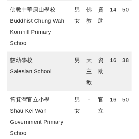
佛教中華康山學校
男
佛
資
14
50
Buddhist Chung Wah
女
教
助
Kornhill Primary
School
慈幼學校
男
天
資
16
38
Salesian School
主
助
教
筲箕灣官立小學
男
－
官
16
50
Shau Kei Wan
女
立
Government Primary
School