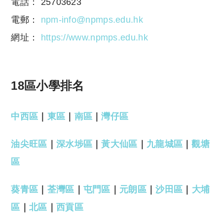
電話： 25703623
電郵：
npm-info@npmps.edu.hk
網址：
https://www.npmps.edu.hk
18區小學排名
中西區
｜
東區
｜
南區
｜
灣仔區
油尖旺區
｜
深水埗區
｜
黃大仙區
｜
九龍城區
｜
觀塘
區
葵青區
｜
荃灣區
｜
屯門區
｜
元朗區
｜
沙田區
｜
大埔
區
｜
北區
｜
西貢區