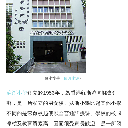
蘇浙小學（
圖片來源
）
蘇浙小學
創立於1953年，為香港蘇浙滬同鄉會創
辦，是一所私立的男女校。蘇浙小學比起其他小學
不同的是它創校起便以全普通話授課。學校的校風
淳樸及教育質素高，因而很受家長歡迎，是一所競