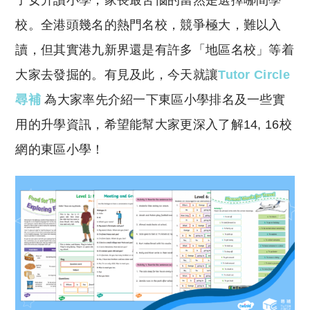
子女升讀小學，家長最苦惱的當然是選擇哪間學
p
at
y
s
校。全港頭幾名的熱門名校，競爭極大，難以入
Li
A
讀，但其實港九新界還是有許多「地區名校」等着
n
p
大家去發掘的。有見及此，今天就讓
Tutor Circle
k
p
尋補
為大家率先介紹一下東區小學排名及一些實
用的升學資訊，希望能幫大家更深入了解14, 16校
網的東區小學！