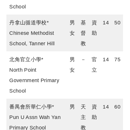
School
丹拿山循道學校*
男
基
資
14
50
Chinese Methodist
女
督
助
School, Tanner Hill
教
北角官立小學*
男
－
官
14
75
North Point
女
立
Government Primary
School
番禺會所華仁小學*
男
天
資
14
60
Pun U Assn Wah Yan
主
助
Primary School
教