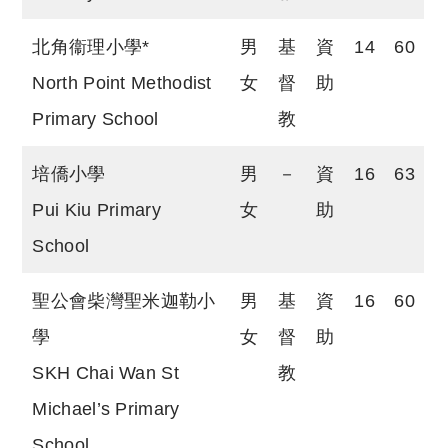
北角衞理小學*
男
基
資
14
60
North Point Methodist
女
督
助
Primary School
教
培僑小學
男
－
資
16
63
Pui Kiu Primary
女
助
School
聖公會柴灣聖米迦勒小
男
基
資
16
60
學
女
督
助
SKH Chai Wan St
教
Michael’s Primary
School