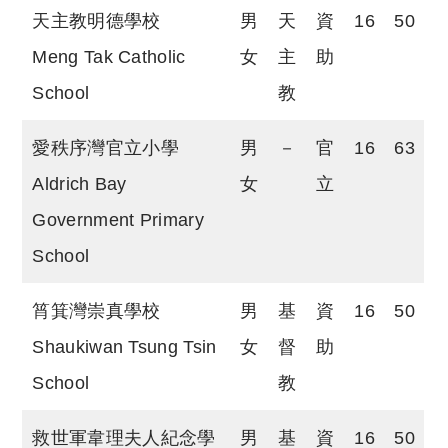
天主教明德學校
男
天
資
16
50
Meng Tak Catholic
女
主
助
School
教
愛秩序灣官立小學
男
－
官
16
63
Aldrich Bay
女
立
Government Primary
School
筲箕灣崇真學校
男
基
資
16
50
Shaukiwan Tsung Tsin
女
督
助
School
教
救世軍韋理夫人紀念學
男
基
資
16
50