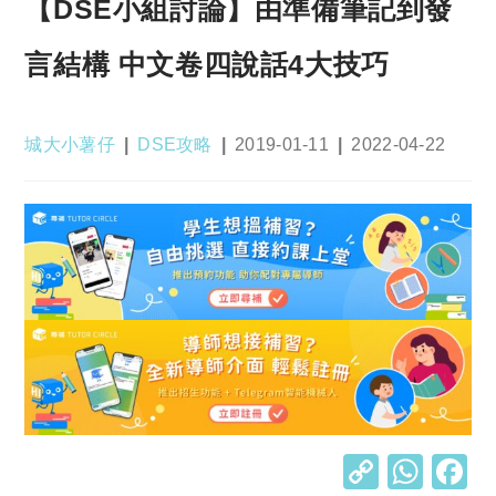
【DSE小組討論】由準備筆記到發
言結構 中文卷四說話4大技巧
Post
Post
Post
Post
城大小薯仔
DSE攻略
2019-01-11
2022-04-22
author:
category:
published:
last
modified:
C
W