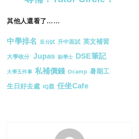
其他人還看了……
中學排名
英文補習
升中面試
呈分試
Jupas
DSE筆記
大學收分
副學士
私補價錢
暑期工
Ocamp
大學五件事
任坐Cafe
生日好去處
IQ題