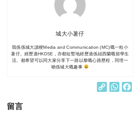
城大小薯仔
我係係城大讀梗Media and Communication (MC)嘅一粒小
薯仔。經歷過HKDSE，亦都短暫地經歷過係紐西蘭嘅留學生
活。都希望可以同大家分享下一路以黎嘅心路歷程，同埋一
啲係城大嘅趣事
C
W
o
h
p
at
留言
y
s
Li
A
n
p