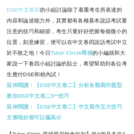
o
h
DSE中文卷四
的小組討論除了着重考生所表達的
p
at
y
s
內容和論述能力外，其實都有各種基本說話考試要
Li
A
注意的技巧和細節，考生只要好好把握每個微小的
n
p
位置，刻意練習，便可以在中文卷四說話考試中立
k
p
於不敗之地！今日
Tutor Circle尋補
的小編就和大
家說一下卷四小組討論的貼士，希望幫助到各位考
生應付DSE和校內試！
延伸閱讀：【DSE中文卷二】分析各類寫作題型
教你DSE中文卷二5**技巧
延伸閱讀：【DSE中文卷二】中文寫作五大技巧
文筆唔好都可以攞高分