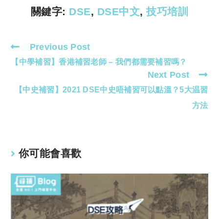
k
p
關鍵字:
DSE
,
DSE中文
,
技巧培訓
Previous Post
Read
【中學補習】香港補習老師 – 我們都需要補習嗎？
more
Next Post
articles
【中史補習】2021 DSE中史唔補習可以點溫？5大温習
方法
你可能會喜歡