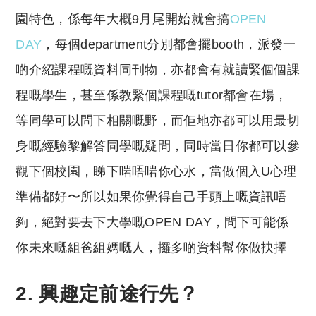
園特色，係每年大概9月尾開始就會搞
OPEN
DAY
，每個department分別都會擺booth，派發一
啲介紹課程嘅資料同刊物，亦都會有就讀緊個個課
程嘅學生，甚至係教緊個課程嘅tutor都會在場，
等同學可以問下相關嘅野，而佢地亦都可以用最切
身嘅經驗黎解答同學嘅疑問，同時當日你都可以參
觀下個校園，睇下啱唔啱你心水，當做個入U心理
準備都好〜所以如果你覺得自己手頭上嘅資訊唔
夠，絕對要去下大學嘅OPEN DAY，問下可能係
你未來嘅組爸組媽嘅人，攞多啲資料幫你做抉擇
2. 興趣定前途行先？