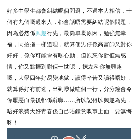
好多中學生都會糾結呢個問題，不過本人相信，十
個有九個嘅過來人，都會話唔需要糾結呢個問題，
因為必然係
興趣
行先，最簡單嘅原因，勉強無幸
福，同拍拖一樣道理，就算個男仔係高富帥又對你
好好，係你可能會有啲心動，但原來你對佢無感
情，你又點捱到對佢一世呢 ，揀左科你無興趣
嘅，大學四年好易變地獄，讀得辛苦又讀得唔好，
就算係好有前途，出到嚟做咗個一行，分分鐘會令
你厭惡而最後都係辭職……所以記得以興趣為先，
唔好浪費大好青春係自己唔鐘意嘅事上面，要無悔
呀！