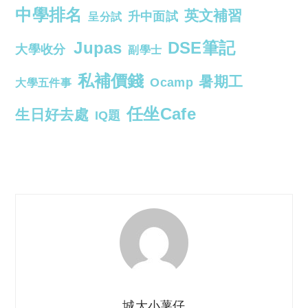
中學排名
英文補習
升中面試
呈分試
Jupas
DSE筆記
大學收分
副學士
私補價錢
暑期工
Ocamp
大學五件事
任坐Cafe
生日好去處
IQ題
城大小薯仔