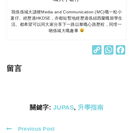
我係係城大讀梗Media and Communication (MC)嘅一粒小
薯仔。經歷過HKDSE，亦都短暫地經歷過係紐西蘭嘅留學生
活。都希望可以同大家分享下一路以黎嘅心路歷程，同埋一
啲係城大嘅趣事
C
W
o
h
p
at
留言
y
s
Li
A
n
p
k
p
關鍵字:
JUPAS
,
升學指南
Previous Post
Read