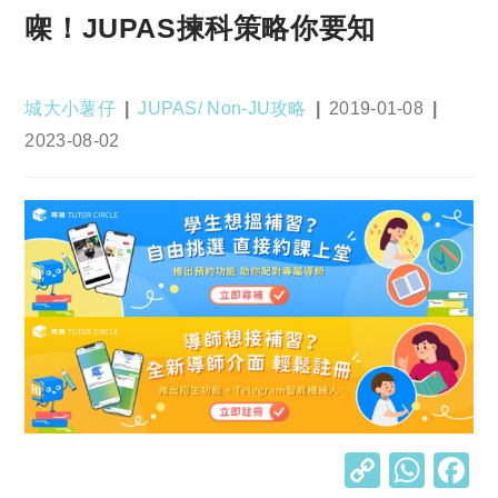
㗎！JUPAS揀科策略你要知
Post
Post
Post
城大小薯仔
JUPAS/ Non-JU攻略
2019-01-08
author:
category:
published:
Post
2023-08-02
last
modified:
C
W