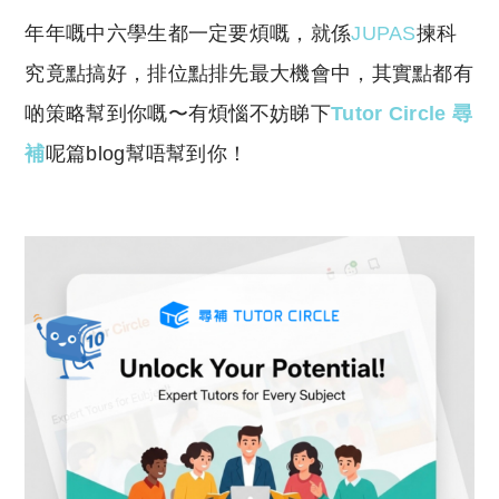
o
h
年年嘅中六學生都一定要煩嘅，就係
JUPAS
揀科
p
at
y
s
究竟點搞好，排位點排先最大機會中，其實點都有
Li
A
啲策略幫到你嘅〜有煩惱不妨睇下
Tutor Circle 尋
n
p
補
呢篇blog幫唔幫到你！
k
p