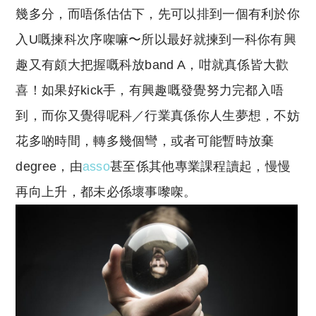
幾多分，而唔係估估下，先可以排到一個有利於你
入U嘅揀科次序㗎嘛〜所以最好就揀到一科你有興
趣又有頗大把握嘅科放band A，咁就真係皆大歡
喜！如果好kick手，有興趣嘅發覺努力完都入唔
到，而你又覺得呢科／行業真係你人生夢想，不妨
花多啲時間，轉多幾個彎，或者可能暫時放棄
degree，由
asso
甚至係其他專業課程讀起，慢慢
再向上升，都未必係壞事嚟㗎。