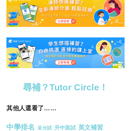
尋補？Tutor Circle！
其他人還看了……
中學排名
英文補習
升中面試
呈分試