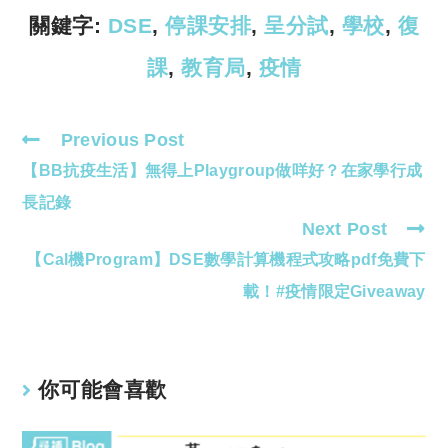
k
p
關鍵字:
DSE
,
停課安排
,
呈分試
,
學校
,
復
課
,
教育局
,
疫情
Previous Post
Read
【BB抗疫生活】無得上Playgroup做咩好？在家學行成
more
articles
長記錄
Next Post
【Cal機Program】DSE數學計算機程式攻略pdf免費下
載！#疫情限定Giveaway
你可能會喜歡