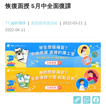
恢復面授 5月中全面復課
Post
Post
Post
TC編輯團隊
新冠疫情資訊站
2022-03-21
author:
category:
published:
Post
2022-04-11
last
modified:
C
W