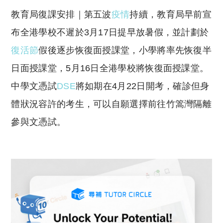
o
h
教育局復課安排｜第五波
疫情
持續，教育局早前宣
p
at
y
s
布全港學校不遲於3月17日提早放暑假，並計劃於
Li
A
復活節
假後逐步恢復面授課堂，小學將率先恢復半
n
p
日面授課堂，5月16日全港學校將恢復面授課堂。
k
p
中學文憑試
DSE
將如期在4月22日開考，確診但身
體狀況容許的考生，可以自願選擇前往竹篙灣隔離
參與文憑試。