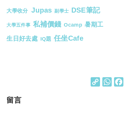
Jupas
DSE筆記
大學收分
副學士
私補價錢
暑期工
Ocamp
大學五件事
任坐Cafe
生日好去處
IQ題
C
W
o
h
p
at
留言
y
s
Li
A
n
p