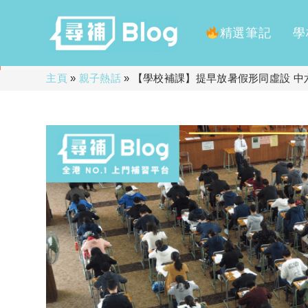
精選筆記
學
Skip
主頁
»
親子熱話
»
【學校補課】提早放暑假形同虛設 中
to
content