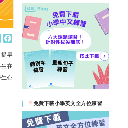
W
F
h
a
己提早
at
c
s
e
學生在
A
b
學生心
p
o
p
o
k
免費下載小學英文全方位練習