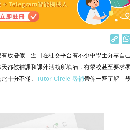
C
o
沒有放暑假，近日在社交平台有不少中學生分享自
p
y
每天都被補課和課外活動所填滿，有學校甚至要求
Li
為此十分不滿。
Tutor Circle 尋補
帶你一齊了解中
n
k