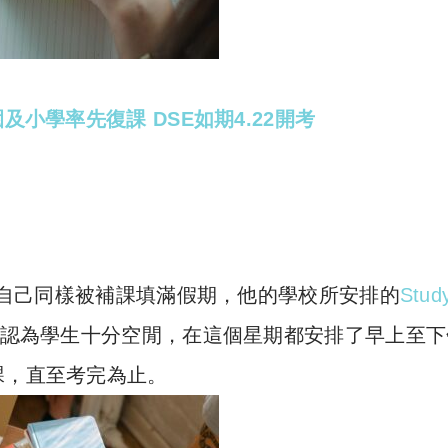
及小學率先復課 DSE如期4.22開考
自己同樣被補課填滿假期，他的學校所安排的
Stud
認為學生十分空閒，在這個星期都安排了早上至下
課，直至考完為止。