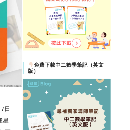
免費下載中二數學筆記（英文
版）
7日
逢星