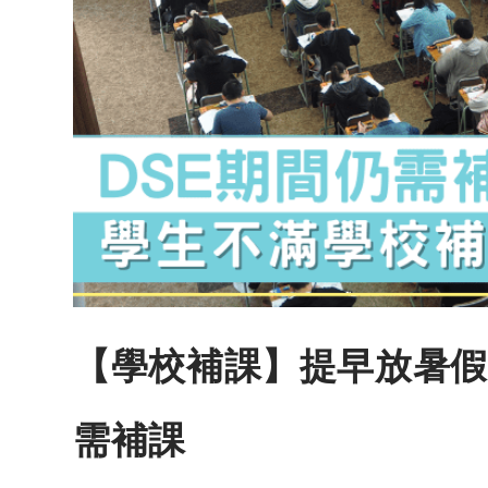
【學校補課】提早放暑假
需補課