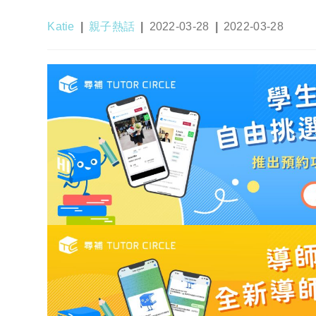
Post
Post
Post
Post
Katie
親子熱話
2022-03-28
2022-03-28
author:
category:
published:
last
modified: