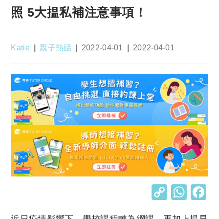
照 5大揾私補注意事項！
Post
Post
Post
Post
Katie
親子熱話
2022-04-01
2022-04-01
author:
category:
published:
last
modified:
C
W
o
h