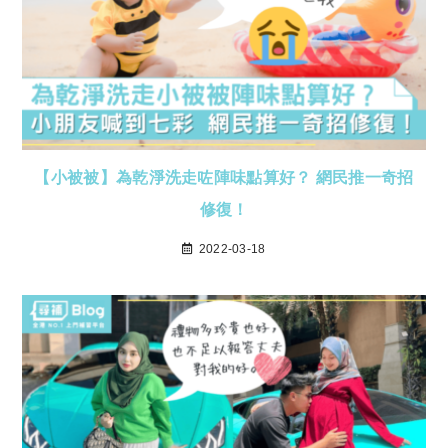
【小被被】為乾淨洗走咗陣味點算好？ 網民推一奇招
修復！
2022-03-18