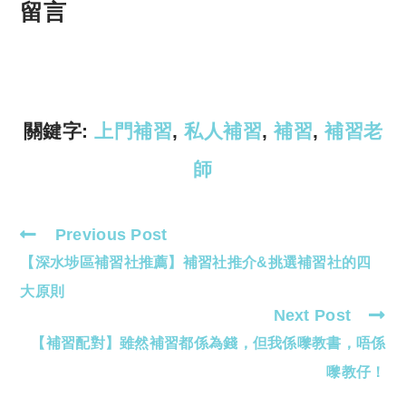
p
at
留言
y
s
Li
A
n
p
k
p
關鍵字:
上門補習
,
私人補習
,
補習
,
補習老
師
Previous Post
Read
【深水埗區補習社推薦】補習社推介&挑選補習社的四
more
articles
大原則
Next Post
【補習配對】雖然補習都係為錢，但我係嚟教書，唔係
嚟教仔！