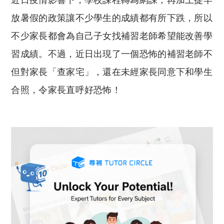
近日疫情影響下，學校課程轉為網課，再加上提早
p
at
y
s
放暑假的政策讓不少學生的成績都有所下跌，所以
Li
A
不少家長都會為自己子女找補習老師希望能改善學
n
p
習成績。不過，近日出現了一個恐怖的補習老師不
k
p
但對家長「查家宅」，還在未經家長同意下和學生
合照，令家長直呼好恐怖！