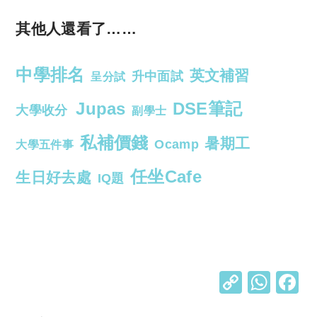
其他人還看了……
中學排名
英文補習
升中面試
呈分試
Jupas
DSE筆記
大學收分
副學士
私補價錢
暑期工
Ocamp
大學五件事
任坐Cafe
生日好去處
IQ題
C
W
o
h