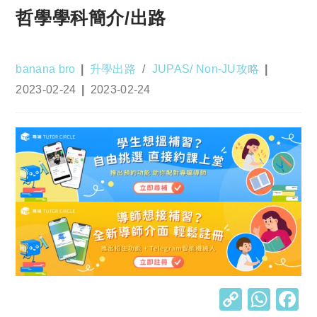
哲學學科簡介/出路
Post
Post
banana bro
升學出路
/
JUPAS/ Non-JU攻略
author:
category:
Post
Post
2023-02-24
2023-02-24
published:
last
modified:
C
W