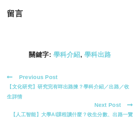
o
h
p
at
留言
y
s
Li
A
n
p
k
p
關鍵字:
學科介紹
,
學科出路
Previous Post
Read
【文化研究】研究完有咩出路揀？學科介紹／出路／收
more
articles
生詳情
Next Post
【人工智能】大學AI課程讀什麼？收生分數、出路一覽