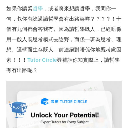
o
h
如果你讀緊
哲學
，或者將來想讀哲學，我問你一
p
at
y
s
句，乜你有諗過讀哲學會有出路架咩？？？？！十
Li
A
個有九個都會答我冇。因為讀哲學既人，已經唔係
n
p
用一般人既思考模式去諗野，而係一班為思考、理
k
p
想、邏輯而生存既人，前途絕對唔係你地既考慮因
素！！！
Tutor Circle
尋補話你知實際上，讀哲學
有冇出路呢？