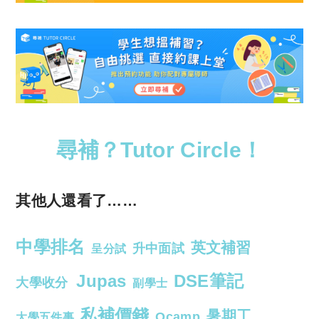
尋補？Tutor Circle！
其他人還看了……
中學排名
英文補習
升中面試
呈分試
Jupas
DSE筆記
大學收分
副學士
私補價錢
暑期工
Ocamp
大學五件事