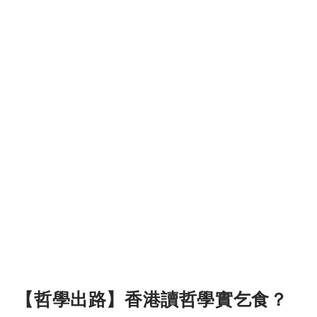
【哲學出路】香港讀哲學實乞食？