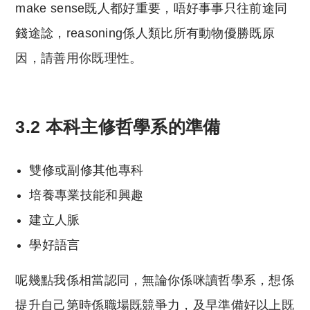
make sense既人都好重要，唔好事事只往前途同
錢途諗，reasoning係人類比所有動物優勝既原
因，請善用你既理性。
3.2 本科主修哲學系的準備
雙修或副修其他專科
培養專業技能和興趣
建立人脈
學好語言
呢幾點我係相當認同，無論你係咪讀哲學系，想係
提升自己第時係職場既競爭力，及早準備好以上既