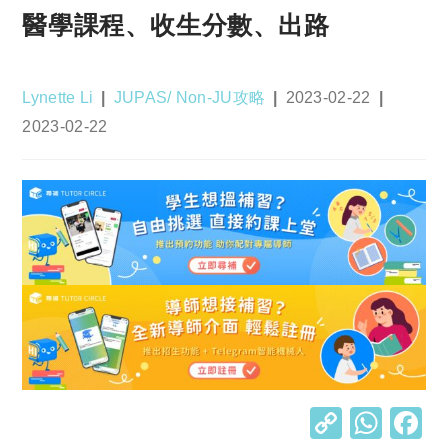
醫學課程、收生分數、出路
Post
Post
Post
Lynette Li
JUPAS/ Non-JU攻略
2023-02-22
author:
category:
published:
Post
2023-02-22
last
modified:
C
W