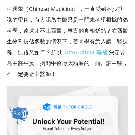
o
h
中醫學（Chinese Medicine），一直受到不少爭
p
at
y
s
議的學科，有人認為中醫只是一門未科學根據的偽
Li
A
科學，遠遠比不上西醫，事實的真相係點？在西醫
n
p
生物科技佔多數的情況下，若同學有意入讀中醫課
k
p
程，出路又如何？所以
Tutor Circle 尋補
決定要
為中醫平反，揭開中醫博大精深的一面。讀中醫，
不一定要做中醫師！