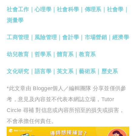
社會工作
｜
心理學
｜
社會科學
｜
傳理系
｜
社會學
｜
測量學
工商管理
｜
風險管理
｜
會計學
｜
市場營銷
｜
經濟學
幼兒教育
｜
哲學系
｜
體育系
｜
教育系
文化研究
｜
語言學
｜
英文系
｜
藝術系
｜
歷史系
*此文章由 Blogger個人／編輯團隊 分享並僅供參
考，意見及內容並不代表本網誌立場，Tutor
Circle 尋補 對信息或內容所招至的損失或損害，
不會承擔任何責任。