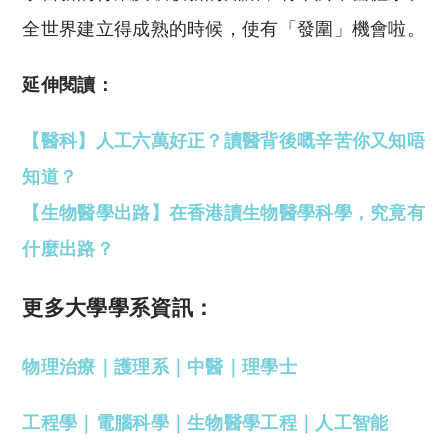
全世界建立得成熟的時候，使有「發圍」機會啦。
延伸閱讀：
【醫科】人工六萬好正？讀醫背後嘅辛苦你又知唔
知道？
【生物醫學出路】在香港讀生物醫學科學，究竟有
什麼出路？
更多大學學系資訊：
物理治療
｜
護理系
｜
中醫
｜
理學士
工程學
｜
電腦科學
｜
生物醫學工程
｜
人工智能