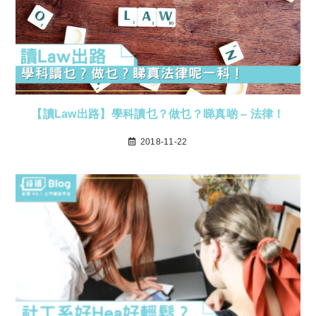
【讀Law出路】學科讀乜？做乜？睇真啲 – 法律！
2018-11-22