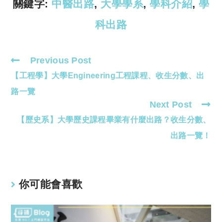
k
p
關鍵字:
中醫出路
,
大學學系
,
學科介紹
,
學
科出路
Previous Post
Read
【工程學】大學Engineering工程課程、收生分數、出
more
articles
路一覽
Next Post
【歷史系】大學歷史課程畢業有什麼出路？收生分數、
出路一覽！
你可能會喜歡