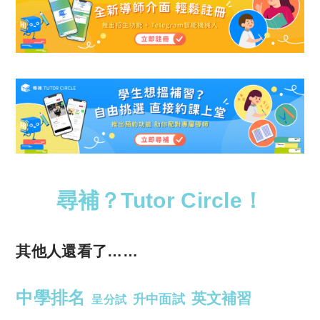
尋補？Tutor Circle！
其他人還看了……
中學排名
英文補習
升中面試
呈分試