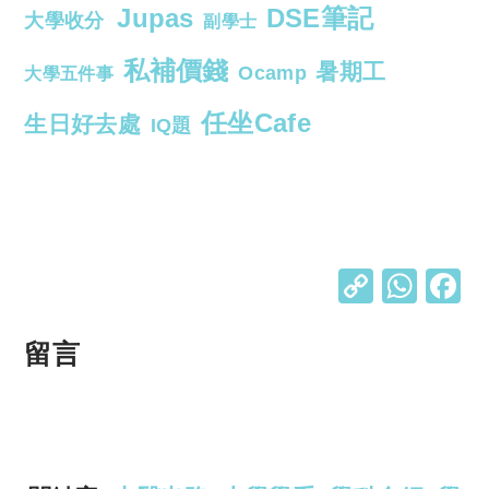
Jupas
DSE筆記
大學收分
副學士
私補價錢
暑期工
Ocamp
大學五件事
任坐Cafe
生日好去處
IQ題
C
W
o
h
p
at
留言
y
s
Li
A
n
p