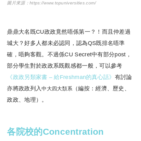
圖片來源：https://www.topuniversities.com/
鼎鼎大名既CU政政竟然唔係第一？！而且仲差過
城大？好多人都未必認同，認為QS既排名唔準
確，唔夠客觀。不過係CU Secret中有部分post，
部分學生對於政政系既觀感都一般，可以參考
《政政另類家書 – 給Freshman的真心話》
有討論
亦將政政列入
（編按：經濟、歷史、
中大四大頹系
政政、地理）。
各院校的Concentration