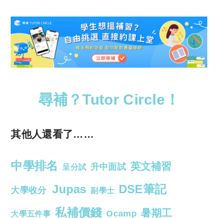
尋補？Tutor Circle！
其他人還看了……
中學排名
英文補習
升中面試
呈分試
Jupas
DSE筆記
大學收分
副學士
私補價錢
暑期工
Ocamp
大學五件事