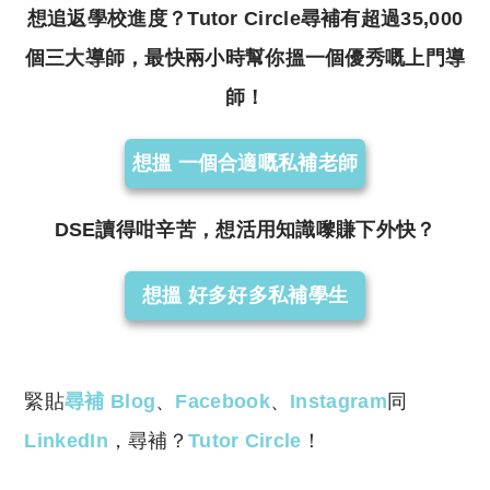
想追返學校進度？Tutor Circle尋補有超過35,000
個三大導師，最快兩小時幫你搵一個優秀嘅上門導
師！
想搵 一個合適嘅私補老師
DSE讀得咁辛苦，想活用知識嚟賺下外快？
想搵 好多好多私補學生
緊貼
尋補 Blog
、
Facebook
、
Instagram
同
LinkedIn
，尋補？
Tutor Circle
！