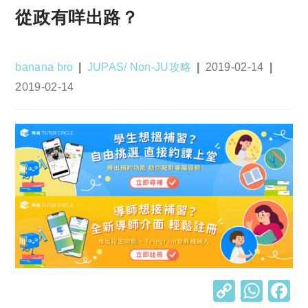
從政有咩出路？
Post
Post
Post
banana bro
JUPAS/ Non-JU攻略
2019-02-14
author:
category:
published:
Post
2019-02-14
last
modified:
C
W