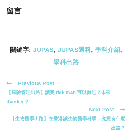
o
h
p
at
留言
y
s
Li
A
n
p
k
p
關鍵字:
JUPAS
,
JUPAS選科
,
學科介紹
,
學科出路
Previous Post
Read
【風險管理出路】讀完 risk man 可以做乜？未來
more
articles
ibanker？
Next Post
【生物醫學出路】在香港讀生物醫學科學，究竟有什麼
出路？