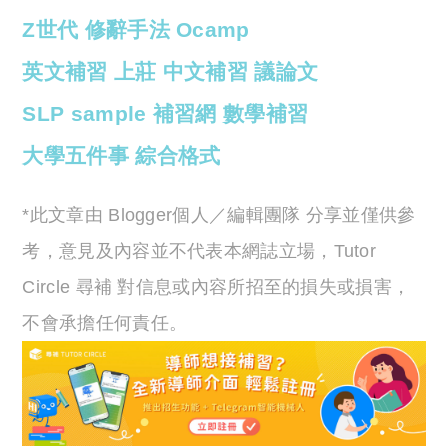
Z世代
修辭手法
Ocamp
英文補習
上莊
中文補習
議論文
SLP sample
補習網
數學補習
大學五件事
綜合格式
*此文章由 Blogger個人／編輯團隊 分享並僅供參
考，意見及內容並不代表本網誌立場，Tutor
Circle 尋補 對信息或內容所招至的損失或損害，
不會承擔任何責任。