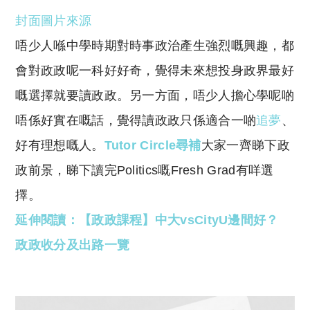
o
h
封面圖片來源
p
at
y
s
唔少人喺中學時期對時事政治產生強烈嘅興趣，都
Li
A
會對政政呢一科好好奇，覺得未來想投身政界最好
n
p
嘅選擇就要讀政政。另一方面，唔少人擔心學呢啲
k
p
唔係好實在嘅話，覺得讀政政只係適合一啲
追夢
、
好有理想嘅人。
Tutor Circle尋補
大家一齊睇下政
政前景，睇下讀完Politics嘅Fresh Grad有咩選
擇。
延伸閱讀：【政政課程】中大vsCityU邊間好？
政政收分及出路一覽