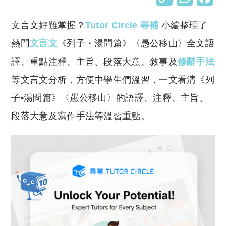
o
h
文言文好難掌握？
Tutor Circle 尋補
小編整理了
p
at
y
s
熱門
文言文
《列子・湯問篇》〈愚公移山〉全文語
Li
A
譯、重點注釋、主旨、段落大意、敘事及
修辭手法
n
p
等文言文分析，方便中學生們溫習，一文看清《列
k
p
子•湯問篇》〈愚公移山〉的語譯、注釋、主旨、
段落大意及寫作手法等溫習重點。