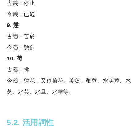
古義：停止
今義：已經
9. 懲
古義：苦於
今義：懲罰
10. 荷
古義：挑
今義：蓮花，又稱荷花、芙蕖、鞭蓉、水芙蓉、水
芝、水芸、水旦、水華等。
5.2. 活用詞性