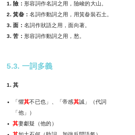
1. 險：
形容詞作名詞之用，險峻的大山。
2. 箕畚：
名詞作動詞之用，用箕畚裝石土。
3. 面：
名詞作狀語之用，面向著。
3. 苦：
形容詞作動詞之用，愁。
5.3. 一詞多義
1. 其
「懼
其
不已也」、「帝感
其
誠」（代詞
「他」）
其
妻獻疑（他的）
其
如土石何（助詞，加強反問語氣）