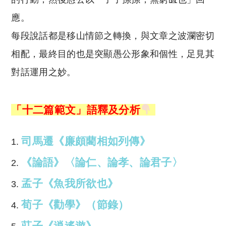
應。
每段說話都是移山情節之轉換，與文章之波瀾密切
相配，最終目的也是突顯愚公形象和個性，足見其
對話運用之妙。
「十二篇範文」
語釋及分析
司馬遷《廉頗藺相如列傳》
《論語》〈論仁、論孝、論君子〉
孟子《魚我所欲也》
荀子《勸學》（節錄）
莊子《逍遙遊》