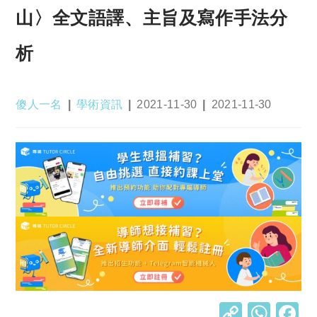
山〉全文語譯、主旨及寫作手法分
析
Post
Post
Post
Post
傻人一名
學術資訊
2021-11-30
2021-11-30
author:
category:
published:
last
modified:
C
W