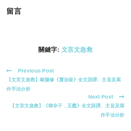
o
h
p
at
留言
y
s
Li
A
n
p
k
p
關鍵字:
文言文急救
Previous Post
Read
【文言文急救】歐陽修《賣油翁》全文語譯、主旨及寫
more
articles
作手法分析
Next Post
【文言文急救】《韓非子．五蠹》全文語譯、主旨及寫
作手法分析