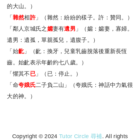
的大山。）
「
雜然
相
許
」（雜然：紛紛的樣子。許：贊同。）
「鄰人京城氏之
孀
妻有
遺男
」（孀：孀妻，寡婦。
遺男：遺孤，單親孤兒，遺腹子。）
「始
齔
」（齔：換牙，兒童乳齒脫落後重新長恆
齒。始齔表示年齡約七八歲。）
「懼其不
已
」（已：停止。）
「命
夸娥氏
二子負二山」（夸娥氏：神話中力氣很
大的神。）
Copyright © 2024
Tutor Circle 尋補
. All rights