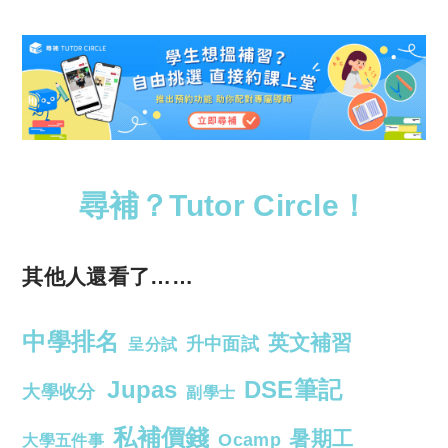
尋補？Tutor Circle！
其他人還看了……
中學排名
英文補習
升中面試
呈分試
Jupas
DSE筆記
大學收分
副學士
私補價錢
暑期工
Ocamp
大學五件事