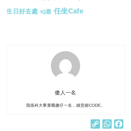
任坐Cafe
生日好去處
IQ題
傻人一名
我係科大畢業嘅傻仔一名，鍾意砌CODE。
C
W