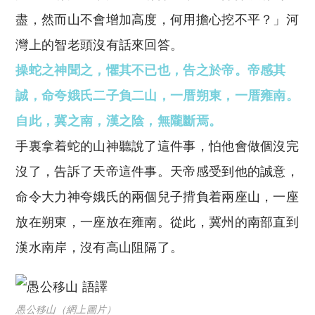
盡，然而山不會增加高度，何用擔心挖不平？」河
灣上的智老頭沒有話來回答。
操蛇之神聞之，懼其不已也，告之於帝。帝感其
誠，命夸娥氏二子負二山，一厝朔東，一厝雍南。
自此，冀之南，漢之陰，無隴斷焉。
手裏拿着蛇的山神聽說了這件事，怕他會做個沒完
沒了，告訴了天帝這件事。天帝感受到他的誠意，
命令大力神夸娥氏的兩個兒子揹負着兩座山，一座
放在朔東，一座放在雍南。從此，冀州的南部直到
漢水南岸，沒有高山阻隔了。
愚公移山（網上圖片）