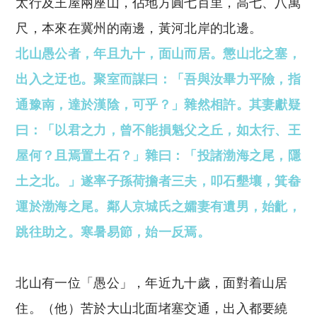
太行及王屋兩座山，佔地方圓七百里，高七、八萬
尺，本來在冀州的南邊，黃河北岸的北邊。
北山愚公者，年且九十，面山而居。懲山北之塞，
出入之迂也。聚室而謀曰：「吾與汝畢力平險，指
通豫南，達於漢陰，可乎？」雜然相許。其妻獻疑
曰：「以君之力，曾不能損魁父之丘，如太行、王
屋何？且焉置土石？」雜曰：「投諸渤海之尾，隱
土之北。」遂率子孫荷擔者三夫，叩石墾壤，箕畚
運於渤海之尾。鄰人京城氏之孀妻有遺男，始齔，
跳往助之。寒暑易節，始一反焉。
北山有一位「愚公」，年近九十歲，面對着山居
住。（他）苦於大山北面堵塞交通，出入都要繞