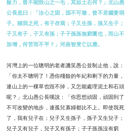
餘力，曾不能毀山之一毛，其如土石何？」北山愚
公長息曰：「汝心之固，固不可徹，曾不若孀妻弱
子。雖我之死，有子存焉；子又生孫，孫又生子；
子又有子，子又有孫；子子孫孫無窮匱也，而山不
加增，何苦而不平？」河曲智叟亡以應。
河灣上的一位聰明的老者譏笑愚公並制止他，說：
「你太不聰明了！憑你殘餘的年紀和剩下的力量，
連山上的一棵草也毀不掉，又怎能處理泥土和石頭
呢？」北山愚公長嘆說：「你思想頑固，頑固到了
不可改變的地步，連孤兒寡婦都比不上。即使我死
了，我有兒子在；兒子又生孫子，孫子又生兒子；
兒子又有兒子，兒子又有孫子；子子孫孫沒有窮