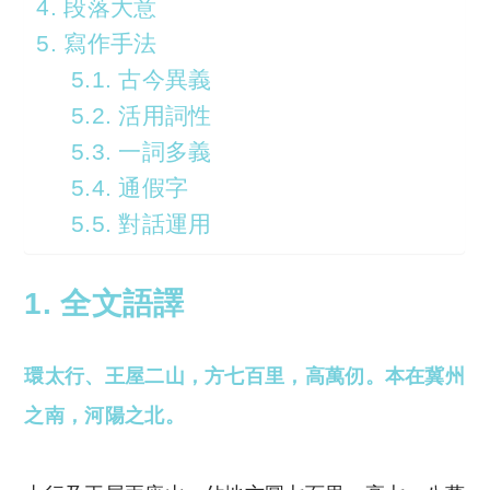
4. 段落大意
5. 寫作手法
5.1. 古今異義
5.2. 活用詞性
5.3. 一詞多義
5.4. 通假字
5.5. 對話運用
1. 全文語譯
環太行、王屋二山，方七百里，高萬仞。本在冀州
之南，河陽之北。