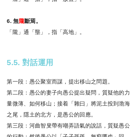
6. 無
隴
斷焉。
「隴」通「壟」，指「高地」。
5.5. 對話運用
第一段：愚公聚室而謀，提出移山之問題。
第二段：愚公的妻子向愚公提出疑問，質疑他的力
量微薄、如何移山；接着「雜曰」將泥土投到渤海
之尾，隱土的北方，是愚公的回應。
第三段：河曲智叟帶有嘲弄語氣的說話，質疑愚公
的行動；然後愚公以「子子孫孫，無窮匱也」回