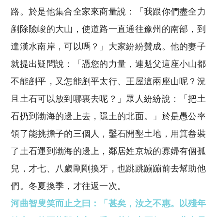
路。於是他集合全家來商量說：「我跟你們盡全力
剷除險峻的大山，使道路一直通往豫州的南部，到
達漢水南岸，可以嗎？」大家紛紛贊成。他的妻子
就提出疑問說：「憑您的力量，連魁父這座小山都
不能剷平，又怎能剷平太行、王屋這兩座山呢？況
且土石可以放到哪裏去呢？」眾人紛紛說：「把土
石扔到渤海的邊上去，隱土的北面。」於是愚公率
領了能挑擔子的三個人，鑿石開墾土地，用箕畚裝
了土石運到渤海的邊上，鄰居姓京城的寡婦有個孤
兒，才七、八歲剛剛換牙，也跳跳蹦蹦前去幫助他
們。冬夏換季，才往返一次。
河曲智叟笑而止之曰：「甚矣，汝之不惠。以殘年