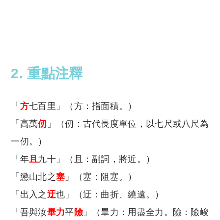
2. 重點注釋
「
方
七百里」（方：指面積。）
「高萬
仞
」（仞：古代長度單位，以七尺或八尺為
一仞。）
「年
且
九十」（且：副詞，將近。）
「懲山北之
塞
」（塞：阻塞。）
「出入之
迂
也」（迂：曲折、繞遠。）
「吾與汝
畢力
平
險
」（畢力：用盡全力。險：險峻