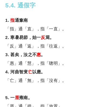
5.4. 通假字
1.
指
通豫南
「指」通「直」，指「一直」。
2. 寒暑易節，始一
反
焉。
「反」通「返」，指「往返」。
3. 甚矣，汝之不
惠
。
「惠」通「慧」，指「聰明」。
4. 河曲智叟
亡
以應。
「亡」通「無」，指「沒有」。
5. 一
厝
雍南。
「厝」通「措」，指「放置」。