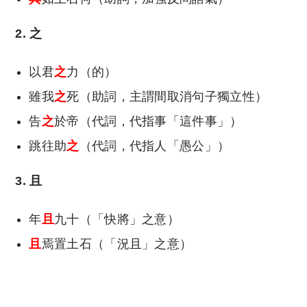
2. 之
以君
之
力（的）
雖我
之
死（助詞，主謂間取消句子獨立性）
告
之
於帝（代詞，代指事「這件事」）
跳往助
之
（代詞，代指人「愚公」）
3. 且
年
且
九十（「快將」之意）
且
焉置土石（「況且」之意）