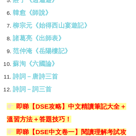
韓愈《師說》
柳宗元《始得西山宴遊記》
諸葛亮《出師表》
范仲淹《岳陽樓記》
蘇洵《六國論》
詩詞－唐詩三首
詩詞－詞三首
即睇
【DSE攻略】中文精讀筆記大全＋
溫習方法＋答題技巧！
即睇
【DSE中文卷一】閱讀理解考試攻