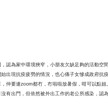
同，認為家中環境狹窄，小朋友欠缺足夠的活動空
開始出現抗疫疲勞的情況，也心痛子女慘成政府抗
，仲要連zoom都冇，冇啦啦放暑假，咁可以點姐
月沒有出門，但依然被外出工作的老公所感染，認