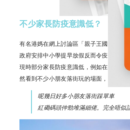
不少家長防疫意識低？
有名港媽在網上討論區「親子王國」發帖
政府安排中小學提早放假反而令疫情加劇
現時部分家長防疫意識低，例如在落公園
然看到不少小朋友落街玩的場面，完全不
呢幾日好多小朋友落街踩單車
紅磡碼頭仲勁堆滿細佬。完全唔似