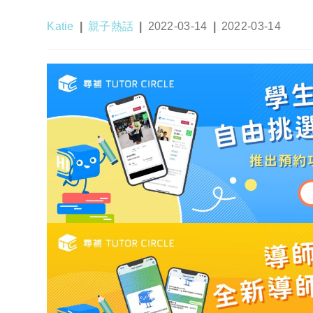
Post
Post
Post
Post
Katie
親子熱話
2022-03-14
2022-03-14
author:
category:
published:
last
modified: