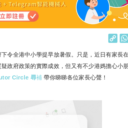
C
o
府下令全港中小學提早放暑假。只是，近日有家長
p
y
質疑政府政策的實際成效，但又有不少港媽擔心小
Li
utor Circle 尋
補
帶你睇睇各位家長心聲！
n
k