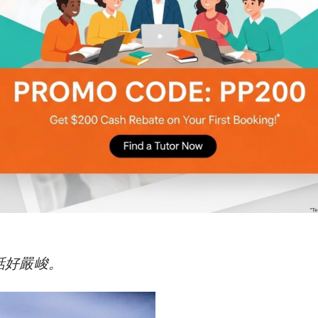
標題為「提早放暑假，成街都係小朋友！」的文章
。不少港媽都在文章下留言表示同意，有位港媽甚
玩時依然帶零食給小孩在公園食。另一位家長也指
覺現時疫情嚴峻。
話好嚴峻。