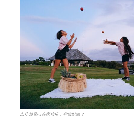
出街放電vs在家抗疫，你會點揀？