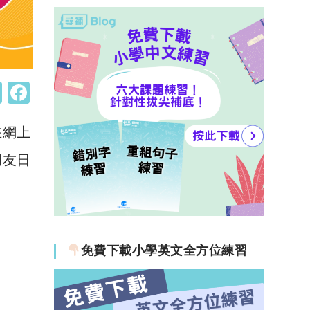
W
F
h
a
在網上
at
c
s
e
朋友日
A
b
p
o
p
o
k
免費下載小學英文全方位練習