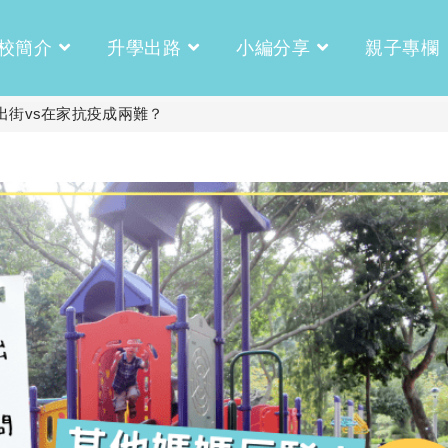
校簡介
升學出路
小編分享
親子專欄
出街vs在家抗疫成兩難？