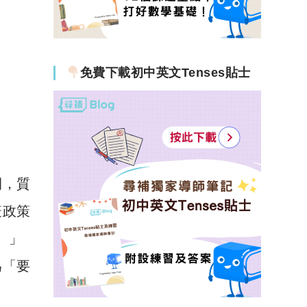
免費下載初中英文Tenses貼士
間，質
疫政策
。」
為「要