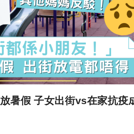
放暑假 子女出街vs在家抗疫