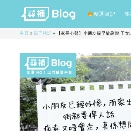
精選筆記
學
Skip
主頁
»
親子熱話
»
【家長心聲】小朋友提早放暑假 子女
to
content