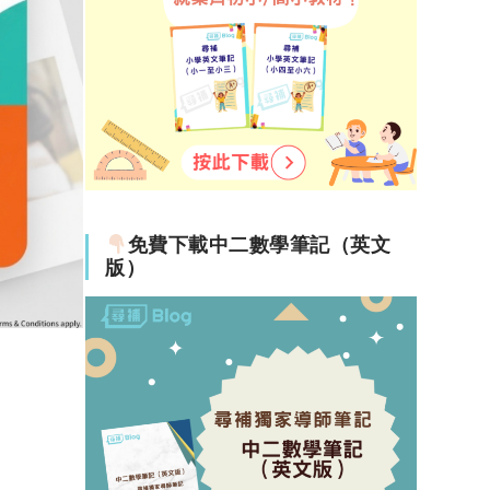
，認為
至認為
免費下載中二數學筆記（英文
自己依
版）