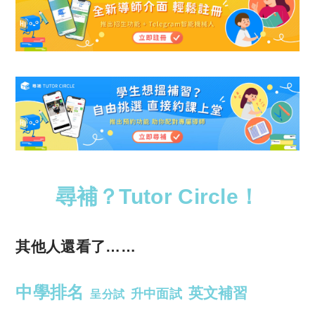
尋補？Tutor Circle！
其他人還看了……
中學排名
英文補習
升中面試
呈分試