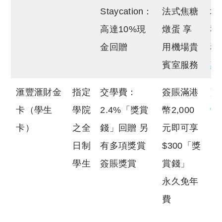
Staycation：
法式焦糖
場
高達10%現
燉蛋 享
私
金回贈
用機場貴
賓室服務
惠
滙豐滙財金
指定
交學費：
簽賬滿港
更
卡（學生
學院
2.4%「獎賞
幣2,000
情
卡）
之全
錢」回贈 另
元即可享
日制
有多項獎賞
$300「獎
學生
簽賬獎賞
賞錢」
永久免年
費