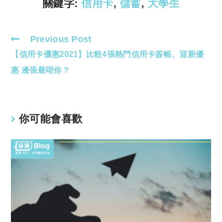
k
p
關鍵字:
信用卡
,
儲蓄
,
大學生
Previous Post
Read
【信用卡優惠2021】比較4張熱門信用卡簽帳、迎新優
more
articles
惠 邊張最啱你？
你可能會喜歡