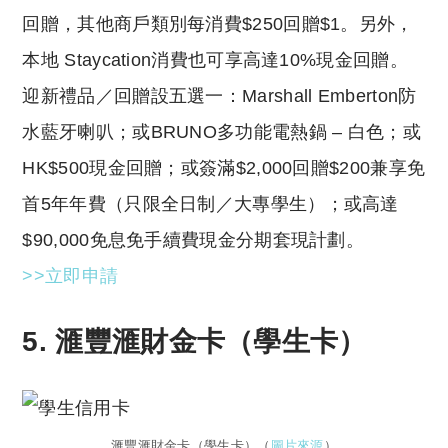
回贈，其他商戶類別每消費$250回贈$1。另外，
本地 Staycation消費也可享高達10%現金回贈。
迎新禮品／回贈設五選一：Marshall Emberton防
水藍牙喇叭；或BRUNO多功能電熱鍋 – 白色；或
HK$500現金回贈；或簽滿$2,000回贈$200兼享免
首5年年費（只限全日制／大專學生）；或高達
$90,000免息免手續費現金分期套現計劃。
>>立即申請
5. 滙豐滙財金卡（學生卡）
滙豐滙財金卡（學生卡）（
圖片來源
）