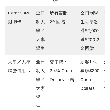
EarnMORE
全日
所有簽賬：
全日制學
更
銀聯卡
制大
2%回贈
生可享簽
情
學／
滿$2,000
大專
送$200現
學生
金回贈
大學／大專
全日
交學費：
新客戶可
永
聯營信用卡
制大
2.4% Cash
獲贈$200
優
學／
Dollars 回贈
Cash
更
大專
Dollars
情
學
生、