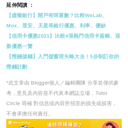
延伸閱讀 ：
【虛擬銀行】開戶有咩著數？比較WeLab、
Mox、眾安、天星等銀行優惠、利率、優缺
【信用卡優惠2021】比較4張熱門信用卡簽帳、迎
新優惠一覽
【慳錢儲錢】入門儲蓄理矢略大全！5步制訂你的
慳錢計劃
*此文章由 Blogger個人／編輯團隊 分享並僅供參
考，意見及內容並不代表本網誌立場，Tutor
Circle 尋補 對信息或內容所招至的損失或損害，
不會承擔任何責任。