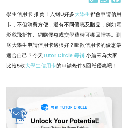
o
h
學生信用卡 推薦！入到U好多
大學生
都會申請信用
p
at
y
s
卡，不但消費方便，還有不同優惠及贈品，例如電
Li
A
影戲飛折扣、網購優惠或交學費時可獲回贈等。到
n
p
底大學生申請信用卡邊張好？哪款信用卡的優惠最
k
p
適合自己？今天
Tutor Circle 尋補
小編來為大家
比較5款
大學生信用卡
的申請條件&回贈優惠吧！