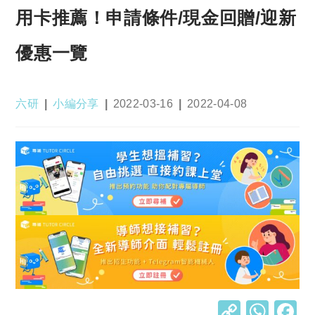
用卡推薦！申請條件/現金回贈/迎新
優惠一覽
Post
Post
Post
Post
六研
小編分享
2022-03-16
2022-04-08
author:
category:
published:
last
modified:
C
W