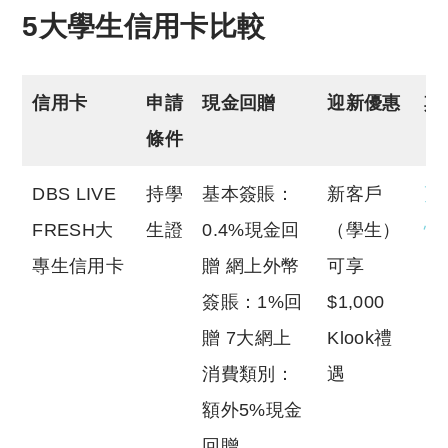
5大學生信用卡比較
信用卡
申請
現金回贈
迎新優惠
其
條件
DBS LIVE
持學
基本簽賬：
新客戶
更
FRESH大
生證
0.4%現金回
（學生）
情
專生信用卡
贈 網上外幣
可享
簽賬：1%回
$1,000
贈 7大網上
Klook禮
消費類別：
遇
額外5%現金
回贈