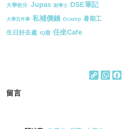
Jupas
DSE筆記
大學收分
副學士
私補價錢
暑期工
Ocamp
大學五件事
任坐Cafe
生日好去處
IQ題
C
W
o
h
p
at
留言
y
s
Li
A
n
p