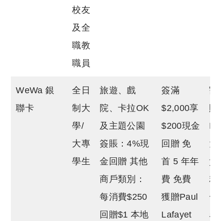
校友
及全
職教
職員
WeWa 銀
全日
旅遊、戲
簽滿
豁
聯卡
制大
院、卡拉OK
$2,000享
賬
學/
及主題公園
$200現金
Lo
大專
簽賬：4%現
回贈 免
大
學生
金回贈 其他
首 5 年年
貴
商戶類別：
費 免費
精
每消費$250
獲贈Paul
一
回贈$1 本地
Lafayet
名