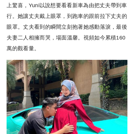
上驚喜，Yuni以說想要看看新車為由把丈夫帶到車
行。她讓丈夫戴上眼罩，到跑車的跟前拉下丈夫的
眼罩。丈夫看到的瞬間立刻抱著她感動落淚，最後
夫妻二人相擁而哭，場面溫馨。視頻如今累積160
萬的觀看量。