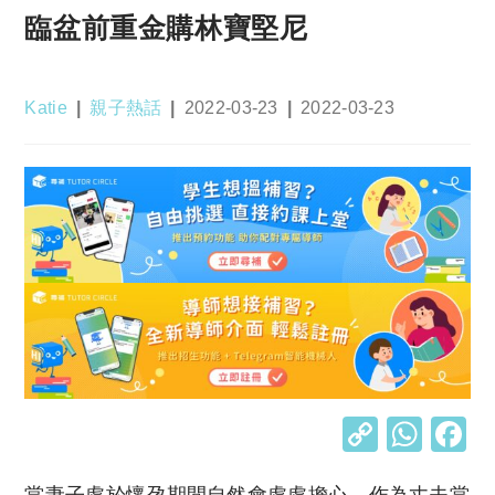
臨盆前重金購林寶堅尼
Post
Post
Post
Post
Katie
親子熱話
2022-03-23
2022-03-23
author:
category:
published:
last
modified:
C
W
o
h