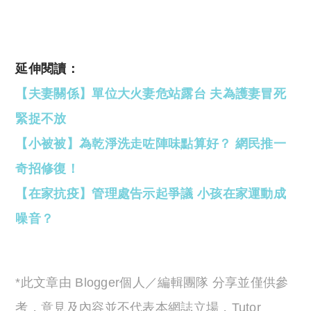
延伸閱讀：
【夫妻關係】單位大火妻危站露台 夫為護妻冒死
緊捉不放
【小被被】為乾淨洗走咗陣味點算好？ 網民推一
奇招修復！
【在家抗疫】管理處告示起爭議 小孩在家運動成
噪音？
*此文章由 Blogger個人／編輯團隊 分享並僅供參
考，意見及內容並不代表本網誌立場，Tutor