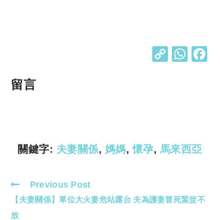
C
W
o
h
p
at
留言
y
s
Li
A
n
p
k
p
關鍵字:
夫妻關係
,
媽媽
,
懷孕
,
馬來西亞
Previous Post
Read
【夫妻關係】單位大火妻危站露台 夫為護妻冒死緊捉不
more
articles
放