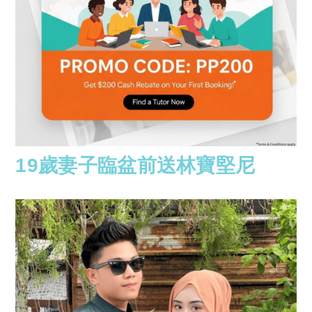
19歲妻子臨盆前送林寶堅尼