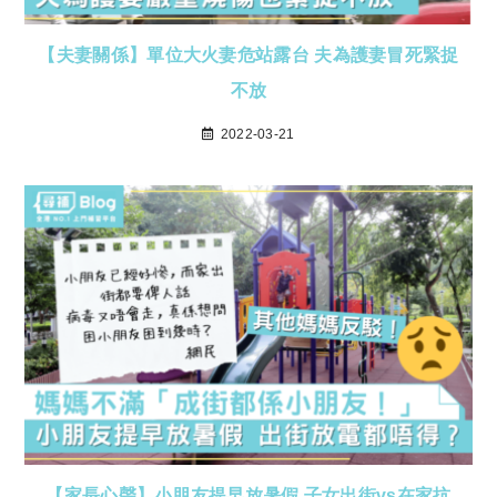
【夫妻關係】單位大火妻危站露台 夫為護妻冒死緊捉
不放
2022-03-21
【家長心聲】小朋友提早放暑假 子女出街vs在家抗