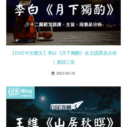
【DSE中文範文】李白《月下獨酌》全文語譯及分析
｜唐詩三首
2022-03-15