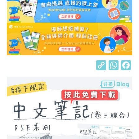
C
W
o
h
p
at
y
s
Li
A
n
p
k
p