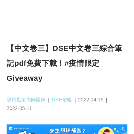
【中文卷三】DSE中文卷三綜合筆
記pdf免費下載！#疫情限定
Giveaway
Post
Post
Post
尋補星級導師團隊
DSE攻略
2022-04-19
author:
category:
published:
Post
2022-05-11
last
modified: