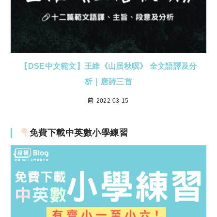
【DSE中文範文】王維《山居秋暝》 全文語譯及分
析｜唐詩三首
2022-03-15
免費下載中英數小學練習