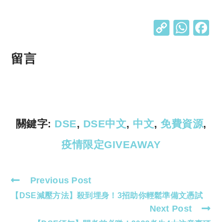
C
W
o
h
p
at
留言
y
s
Li
A
n
p
k
p
關鍵字:
DSE
,
DSE中文
,
中文
,
免費資源
,
疫情限定GIVEAWAY
Previous Post
Read
【DSE減壓方法】殺到埋身！3招助你輕鬆準備文憑試
more
Next Post
articles