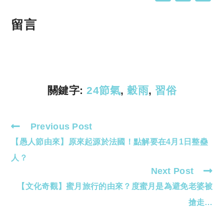
o
h
p
at
留言
y
s
Li
A
n
p
k
p
關鍵字:
24節氣
,
穀雨
,
習俗
Previous Post
Read
【愚人節由來】原來起源於法國！點解要在4月1日整蠱
more
articles
人？
Next Post
【文化奇觀】蜜月旅行的由來？度蜜月是為避免老婆被
搶走…