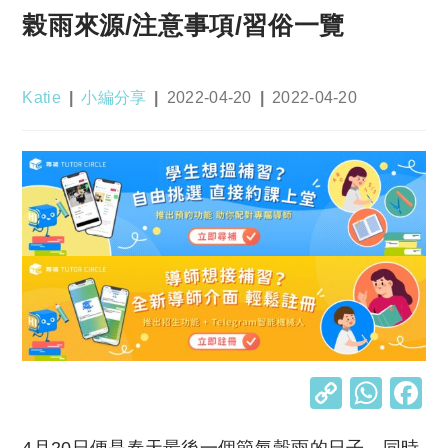
榖雨來源/注意事項/習俗一覽
Post
Post
Post
Post
Katie
小編分享
2022-04-20
2022-04-20
author:
category:
published:
last
modified:
C
W
o
h