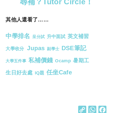
尋補？Tutor Circle！
其他人還看了……
中學排名
英文補習
升中面試
呈分試
Jupas
DSE筆記
大學收分
副學士
私補價錢
暑期工
Ocamp
大學五件事
任坐Cafe
生日好去處
IQ題
C
W