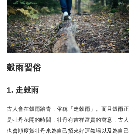
穀雨習俗
1.
走穀雨
古人會在穀雨踏青，俗稱「走穀雨」。而且穀雨正
是牡丹花開的時間，牡丹有吉祥富貴的寓意，古人
也會順度賞牡丹來為自己招來好運氣場以及為自己