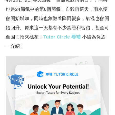
4月20日便是春天最後一個節氣穀雨的日子，同時
p
at
y
s
也是24節氣中的第6個節氣，自穀雨這天，雨水便
Li
A
會開始增加，同時也象徵着降雨變多，氣溫也會開
n
p
始回升。原來這一天都有不少禁忌和習俗，甚至可
k
p
至因而招來桃花！
Tutor Circle 尋補
小編為你逐
一介紹！