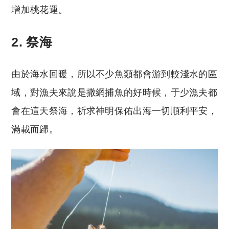
增加桃花運。
2. 祭海
由於海水回暖，所以不少魚類都會游到較淺水的區
域，對漁夫來說是撒網捕魚的好時候，于少漁夫都
會在這天祭海，祈求神明保佑出海一切順利平安，
滿載而歸。