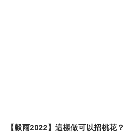
【穀雨2022】這樣做可以招桃花？