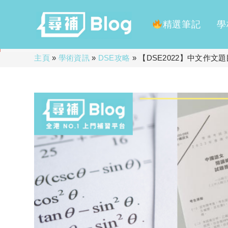
精選筆記
學
Skip
主頁
»
學術資訊
»
DSE攻略
»
【DSE2022】中文作
to
content