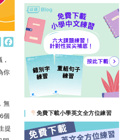
W
F
h
a
議，
at
c
s
e
為你
A
b
p
o
p
o
，無
k
免費下載小學英文全方位練習
租6個
生提