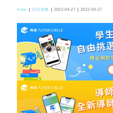
Post
Post
Post
Post
Katie
DSE攻略
2022-04-27
2022-04-27
author:
category:
published:
last
modified: