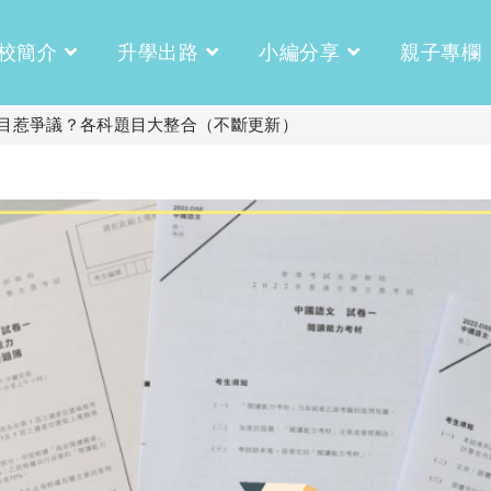
校簡介
升學出路
小編分享
親子專欄
文題目惹爭議？各科題目大整合（不斷更新）