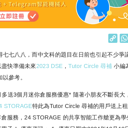
C
o
完成得七七八八，而中文科的題目在日前也引起不少爭
p
y
以盡快準備未來
2023 DSE
，
Tutor Circle 尋補
小編
Li
以加以參考。
n
k
】租6個月多送3個月迷你倉服務優惠* 隨著小朋友不斷長大
4 STORAGE
特此為Tutor Circle 尋補的用戶送上
服務，24 STORAGE 的共享智能工作艙更為學