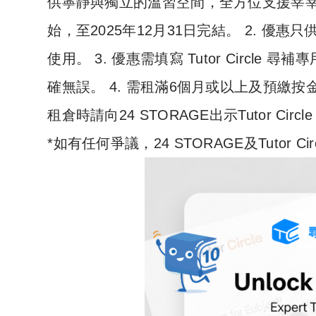
供寧靜與獨立的溫習空間，全方位支援莘莘學子
始，至2025年12月31日完結。 2. 優惠只供 2
使用。 3. 優惠需填寫 Tutor Circle 
確無誤。 4. 需租滿6個月或以上及預繳按金。
租倉時請向24 STORAGE出示Tutor Circ
*如有任何爭議，24 STORAGE及Tutor 