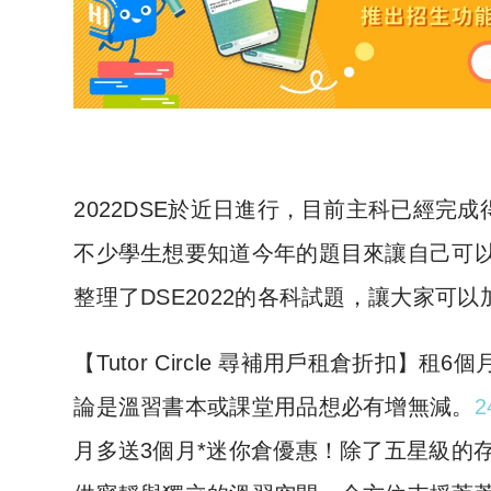
2022DSE於近日進行，目前主科已經
不少學生想要知道今年的題目來讓自己可
整理了DSE2022的各科試題，讓大家可
​【Tutor Circle 尋補用戶租倉折扣
論是溫習書本或課堂用品想必有增無減。
2
月多送3個月*迷你倉優惠！除了五星級的存倉