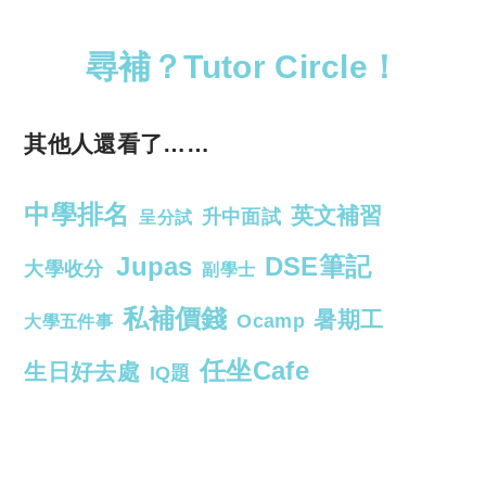
尋補？Tutor Circle！
其他人還看了……
中學排名
英文補習
升中面試
呈分試
Jupas
DSE筆記
大學收分
副學士
私補價錢
暑期工
Ocamp
大學五件事
任坐Cafe
生日好去處
IQ題