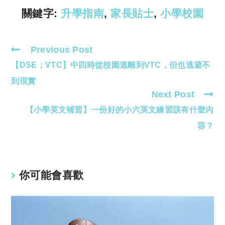
k
p
關鍵字:
升學指南
,
家長貼士
,
小學校園
Previous Post
Read
【DSE；VTC】中四時從校園逃離到VTC，但也逃避不
more
articles
到現實
Next Post
【小學英文補習】一份好的小六英文練習該有什麼內
容？
你可能會喜歡