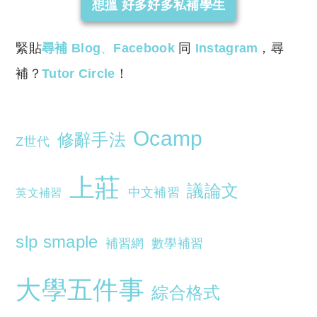
想搵 好多好多私補學生
緊貼
尋補 Blog
、
Facebook
同
Instagram
，尋
補？
Tutor Circle
！
Ocamp
修辭手法
Z世代
上莊
議論文
中文補習
英文補習
slp smaple
補習網
數學補習
大學五件事
綜合格式