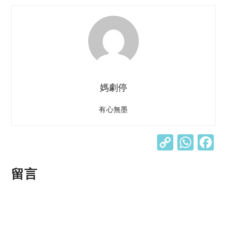
媽劇停
有心無墨
C
W
o
h
p
at
留言
y
s
Li
A
n
p