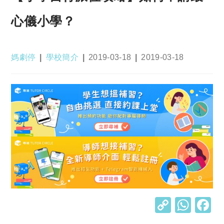
心儀小學？
Post
Post
Post
Post
媽劇停
學校簡介
2019-03-18
2019-03-18
author:
category:
published:
last
modified:
C
W
o
h