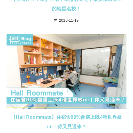
的地區名校！
2020-11-19
【Hall Roommate】住宿舍90%會遇上既4種世界級
rm！你又見過未？