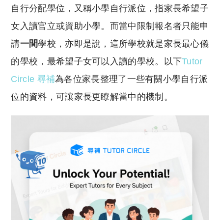
自行分配學位，又稱小學自行派位，
指家長希望子
p
at
y
s
女入讀官立或資助小學。而當中限制報名者只能申
Li
A
請
一間
學校，亦即是說，這所學校就是家長最心儀
n
p
的學校，最希望子女可以入讀的學校。以下
Tutor
k
p
Circle 尋補
為各位家長整理了一些有關小學自行派
位的資料，可讓家長更瞭解當中的機制。