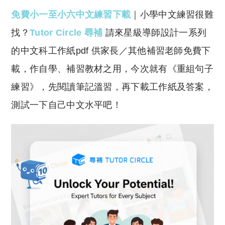
o
h
免費小一至小六中文練習下載
｜小學中文練習很難
p
at
y
s
找？
Tutor Circle 尋補
請來星級導師設計一系列
Li
A
的中文科工作紙pdf 供家長／其他補習老師免費下
n
p
載，作自學、補習教材之用，今次就有《重組句子
k
p
練習》，先閱讀筆記溫習，再下載工作紙及答案，
測試一下自己中文水平吧！