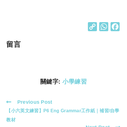
C
W
o
h
p
at
留言
y
s
Li
A
n
p
k
p
關鍵字:
小學練習
Previous Post
Read
【小六英文練習】P6 Eng Grammar工作紙｜補習/自學
more
articles
教材