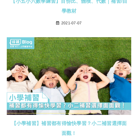
【小五小六數學練習】百份比、體積、代數｜補習/自
學教材
2021-07-07
【小學補習】補習都有得愉快學習？小二補習選擇面
面觀！