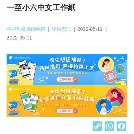
一至小六中文工作紙
Post
Post
Post
尋補星級導師團隊
學術資訊
2022-05-11
author:
category:
published:
Post
2022-05-11
last
modified:
C
W