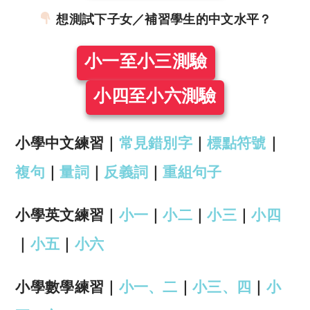
想測試下子女／補習學生的中文水平？
小一至小三測驗
小四至小六測驗
小學中文練習｜
常見錯別字
｜
標點符號
｜
複句
｜
量詞
｜
反義詞
｜
重組句子
小學英文練習｜
小一
｜
小二
｜
小三
｜
小四
｜
小五
｜
小六
小學數學練習｜
小一、二
｜
小三、四
｜
小