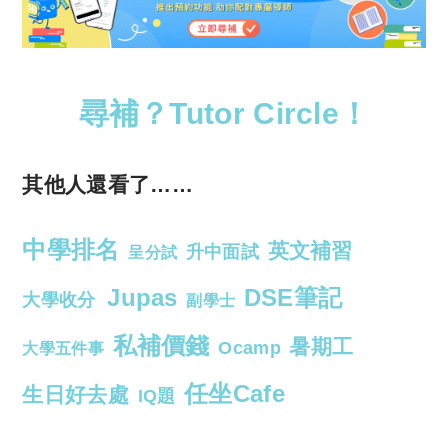
尋補？Tutor Circle！
其他人還看了……
中學排名
英文補習
升中面試
呈分試
Jupas
DSE筆記
大學收分
副學士
私補價錢
暑期工
Ocamp
大學五件事
任坐Cafe
生日好去處
IQ題