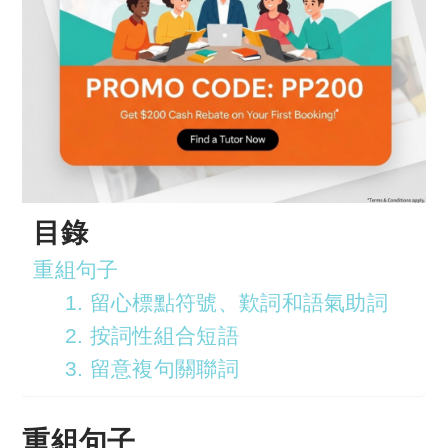
目錄
重組句子
1. 留心標點符號、歎詞和語氣助詞
2. 按詞性組合短語
3. 留意複句關聯詞
重組句子