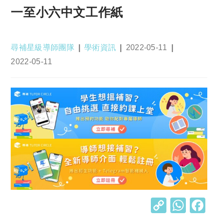
一至小六中文工作紙
Post
Post
Post
尋補星級導師團隊
學術資訊
2022-05-11
author:
category:
published:
Post
2022-05-11
last
modified:
C
W