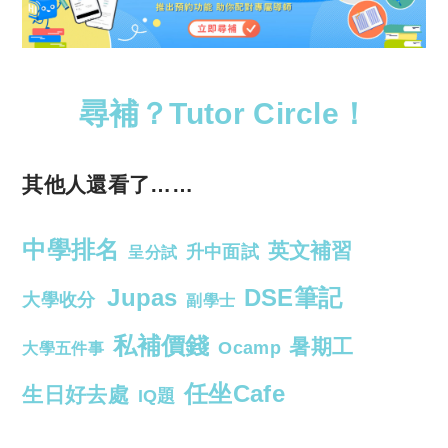
尋補？Tutor Circle！
其他人還看了……
中學排名
英文補習
升中面試
呈分試
Jupas
DSE筆記
大學收分
副學士
私補價錢
暑期工
Ocamp
大學五件事
任坐Cafe
生日好去處
IQ題