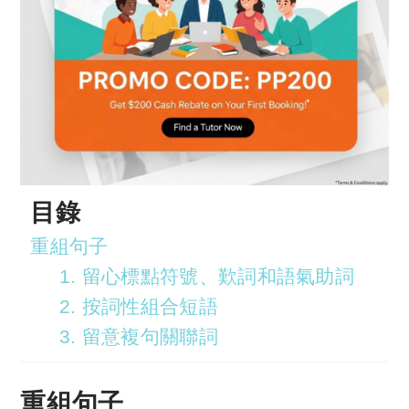
目錄
重組句子
1. 留心標點符號、歎詞和語氣助詞
2. 按詞性組合短語
3. 留意複句關聯詞
重組句子