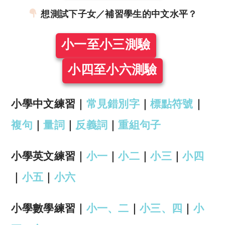
想測試下子女／補習學生的中文水平？
小一至小三測驗
小四至小六測驗
小學中文練習｜
常見錯別字
｜
標點符號
｜
複句
｜
量詞
｜
反義詞
｜
重組句子
小學英文練習｜
小一
｜
小二
｜
小三
｜
小四
｜
小五
｜
小六
小學數學練習｜
小一、二
｜
小三、四
｜
小