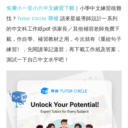
o
h
免費小一至小六中文練習下載
｜小學中文練習很難
p
at
y
s
找？
Tutor Circle 尋補
請來星級導師設計一系列
Li
A
的中文科工作紙pdf 供家長／其他補習老師免費下
n
p
載，作自學、補習教材之用，今次就有《重組句子
k
p
練習》，先閱讀筆記溫習，再下載工作紙及答案，
測試一下自己中文水平吧！