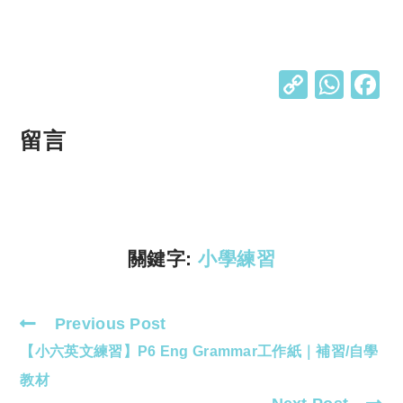
C
W
o
h
p
at
留言
y
s
Li
A
n
p
k
p
關鍵字:
小學練習
Previous Post
Read
【小六英文練習】P6 Eng Grammar工作紙｜補習/自學
more
articles
教材