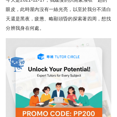
今天是2021-12-17，我緩慢的扒開緊湊在一起的
p
at
y
s
眼皮，此時屋內沒有一絲光亮，以至於我分不清白
Li
A
天還是黑夜，疲憊、略顯頭昏的探索著四周，想找
n
p
分辨我身在何處。
k
p