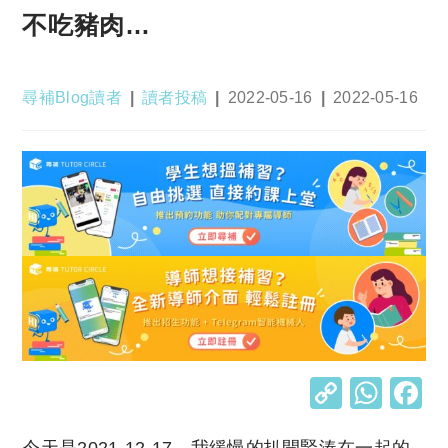
不吃豬肉…
Post
Post
Post
Post
尋補Blog讀者
讀者投稿
2022-05-16
2022-05-16
author:
category:
published:
last
modified:
C
W
o
h