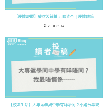
【愛情經歷】酸甜苦辣鹹 五味皆全｜愛情隨筆
2018-05-14
【校園生活】大專返學與中學有咩唔同？小編分享親