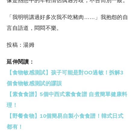
像是熱戀中的年輕情侶偶遇分歧，不告而別一般。
「我明明講過好多次我不吃豬肉……」我抱怨的自
言自語道，悶悶不樂。
投稿：湯姆
延伸閱讀：
【食物敏感測試】孩子可能是對OO過敏！拆解3
個食物敏感測試的謬誤
【素食食譜】5個中西式素食食譜 自煮簡單健康料
理！
【野餐食物】10個簡易自製小食食譜！韓式日式
都有！