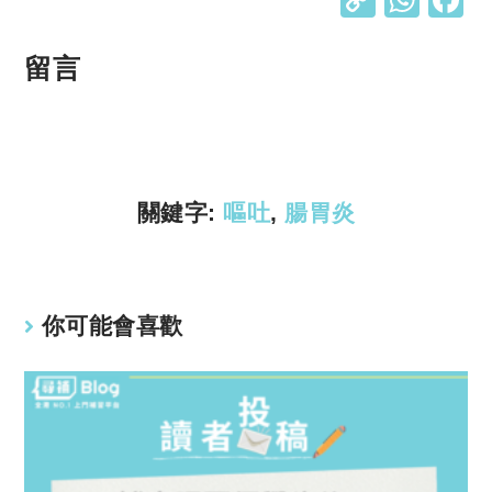
o
h
p
at
留言
y
s
Li
A
n
p
k
p
關鍵字:
嘔吐
,
腸胃炎
你可能會喜歡