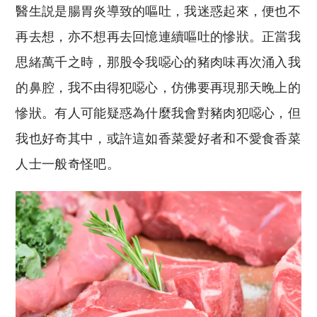
醫生説是腸胃炎導致的嘔吐，我迷惑起來，便也不
再去想，亦不想再去回憶連續嘔吐的慘狀。正當我
思緒萬千之時，那股令我噁心的豬肉味再次涌入我
的鼻腔，我不由得犯噁心，仿佛要再現那天晚上的
慘狀。有人可能疑惑為什麼我會對豬肉犯噁心，但
我也好奇其中，或許這如香菜愛好者和不愛食香菜
人士一般奇怪吧。