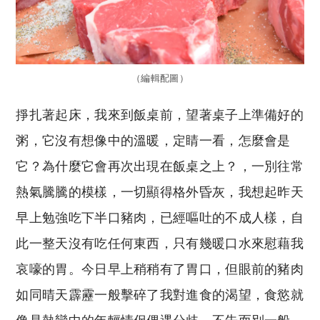
（編輯配圖）
掙扎著起床，我來到飯桌前，望著桌子上準備好的
粥，它沒有想像中的溫暖，定睛一看，怎麼會是
它？為什麼它會再次出現在飯桌之上？，一別往常
熱氣騰騰的模樣，一切顯得格外昏灰，我想起昨天
早上勉強吃下半口豬肉，已經嘔吐的不成人樣，自
此一整天沒有吃任何東西，只有幾暖口水來慰藉我
哀嚎的胃。今日早上稍稍有了胃口，但眼前的豬肉
如同晴天霹靂一般擊碎了我對進食的渴望，食慾就