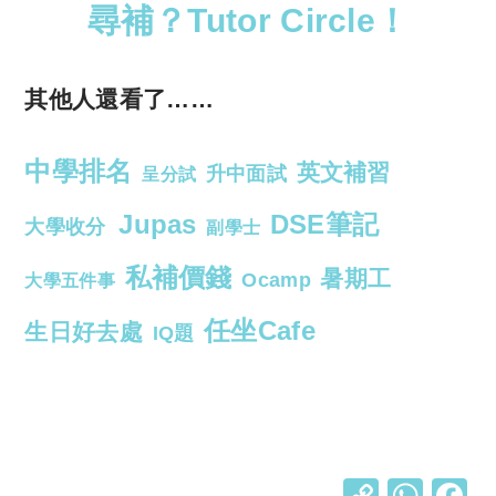
尋補？Tutor Circle！
其他人還看了……
中學排名
英文補習
升中面試
呈分試
Jupas
DSE筆記
大學收分
副學士
私補價錢
暑期工
Ocamp
大學五件事
任坐Cafe
生日好去處
IQ題
C
W