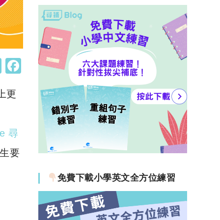
W
F
h
a
上更
at
c
s
e
A
b
le 尋
p
o
生要
p
o
k
免費下載小學英文全方位練習