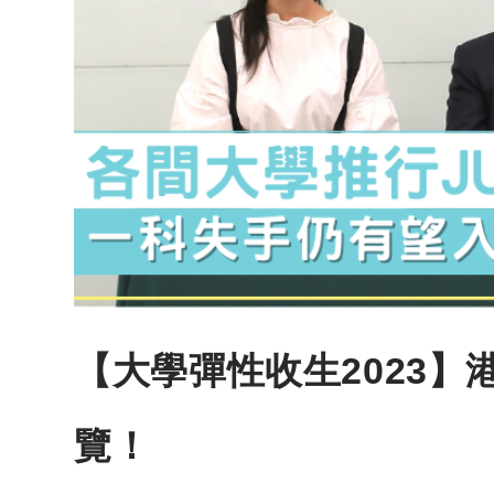
【大學彈性收生2023】
覽！