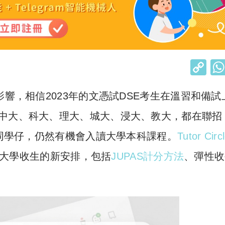
C
o
影響，相信2023年的文憑試DSE考生在溫習和備試
p
y
、中大、科大、理大、城大、浸大、教大，都在聯招
Li
的同學仔，仍然有機會入讀大學本科課程。
Tutor Circ
n
大學收生的新安排，包括
JUPAS計分方法
、彈性收
k