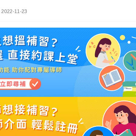
Post
2022-11-23
last
modified: