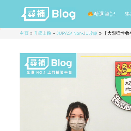
精選筆記
學
Skip
主頁
»
升學出路
»
JUPAS/ Non-JU攻略
»
【大學彈性收生
to
content