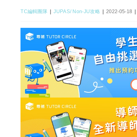
Post
Post
Post
TC編輯團隊
JUPAS/ Non-JU攻略
2022-05-18
author:
category:
published: