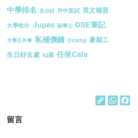
中學排名
英文補習
升中面試
呈分試
Jupas
DSE筆記
大學收分
副學士
私補價錢
暑期工
Ocamp
大學五件事
任坐Cafe
生日好去處
IQ題
C
W
o
h
p
at
留言
y
s