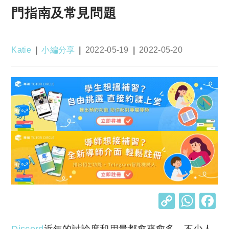
門指南及常見問題
Post
Post
Post
Post
Katie
小編分享
2022-05-19
2022-05-20
author:
category:
published:
last
modified:
C
W
o
h