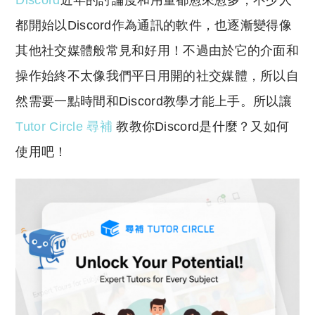
Discord
近年的討論度和用量都愈來愈多，不少人
p
at
y
s
都開始以Discord作為通訊的軟件，也逐漸變得像
Li
A
其他社交媒體般常見和好用！不過由於它的介面和
n
p
操作始終不太像我們平日用開的社交媒體，所以自
k
p
然需要一點時間和Discord教學才能上手。所以讓
Tutor Circle 尋補
教教你Discord是什麼？又如何
使用吧！