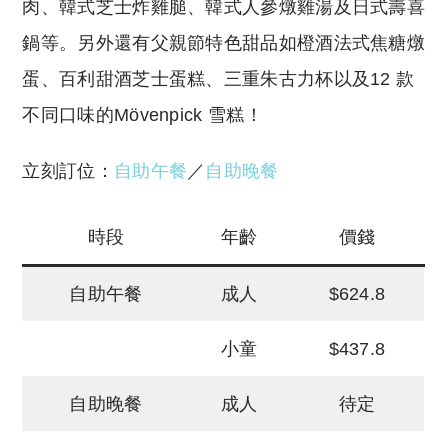
肉、韓式芝士炸雞膇、韓式人參燉雞湯及日式壽喜
鍋等。另外還有父親節特色甜品如橙酒法式焦糖燉
蛋、百利甜酒芝士蛋糕、三重朱古力杯以及12 款
不同口味的Mövenpick 雪糕！
立刻訂位：
自助午餐
／
自助晚餐
時段
年齡
價錢
自助午餐
成人
$624.8
小童
$437.8
自助晚餐
成人
待定