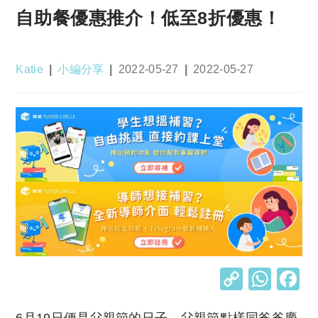
自助餐優惠推介！低至8折優惠！
Post
Post
Post
Post
Katie
小編分享
2022-05-27
2022-05-27
author:
category:
published:
last
modified:
C
W
o
h