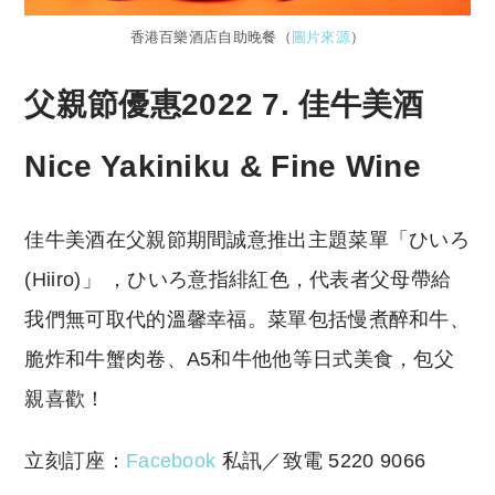
香港百樂酒店自助晚餐（
圖片來源
）
父親節優惠2022 7.
佳牛美酒
Nice Yakiniku & Fine Wine
佳牛美酒在父親節期間誠意推出主題菜單「ひいろ
(Hiiro)」 ，ひいろ意指緋紅色，代表者父母帶給
我們無可取代的溫馨幸福。菜單包括慢煮醉和牛、
脆炸和牛蟹肉卷、A5和牛他他等日式美食，包父
親喜歡！
立刻訂座：
Facebook
私訊／致電 5220 9066