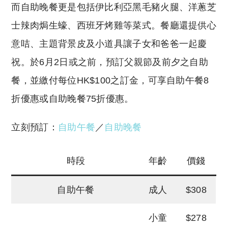
而自助晚餐更是包括伊比利亞黑毛豬火腿、洋蔥芝
士辣肉焗生蠔、西班牙烤雞等菜式。餐廳還提供心
意咭、主題背景皮及小道具讓子女和爸爸一起慶
祝。於6月2日或之前，預訂父親節及前夕之自助
餐，並繳付每位HK$100之訂金，可享自助午餐8
折優惠或自助晚餐75折優惠。
立刻預訂：
自助午餐
／
自助晚餐
時段
年齡
價錢
自助午餐
成人
$308
小童
$278