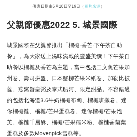
供應日期由6月18日至19日（
圖片來源
）
父親節優惠2022 5. 城景國際
城景國際在父親節推出「榴槤‧香芒‧下午茶自助
餐」，為大家送上滋味滿載的豐盛美饌！下午茶自
助餐以榴槤及香芒為主題，當中包括三文魚芒果加
州卷、壽司拼盤、日本蟹柳芒果米紙卷、加勒比披
薩、燕窩蟹皇粥及泰式船河、限定甜品。不容錯過
的包括北海道3.6牛奶榴槤布甸、榴槤班撠卷、迷
你榴槤撻、榴槤/芒果蛋糕卷、迷你榴槤/芒果泡
芙、榴槤千層酥、榴槤/芒果糯米糍、榴槤香蘭葉
蛋糕及多款Movenpick雪糕等。