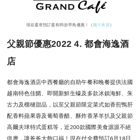
現在還有預訂還有85折早鳥優惠！（
圖片來源
）
父親節優惠2022 4. 都會海逸酒
店
都會海逸酒店中西餐廳的自助午餐和晚餐提供法國
越南特色佳餚、即開新鮮生蠔及多款冰鎮海鮮、朱
古力及榴槤甜品，以至父親節限定菜式如香煎鴨肝
配香料蘋果蓉及葡萄香醋、酥炸香茅羊扒及父親節
高爾夫球特式蛋糕等，近200款國際美食源源不絕
供應，讓爸爸大飽口福！現在付全費預訂6月18日