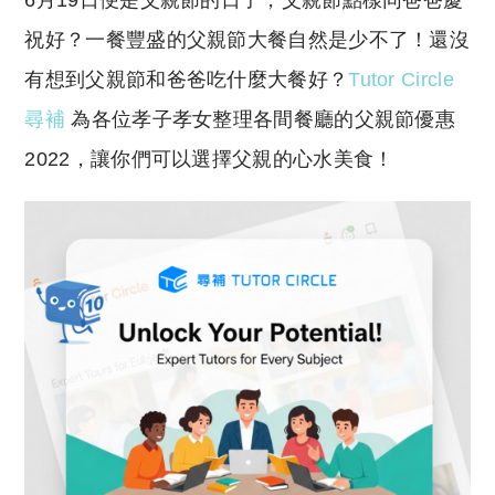
6月19日便是父親節的日子，父親節點樣同爸爸慶
p
at
y
s
祝好？一餐豐盛的父親節大餐自然是少不了！還沒
Li
A
有想到父親節和爸爸吃什麼大餐好？
Tutor Circle
n
p
尋補
為各位孝子孝女整理各間餐廳的父親節優惠
k
p
2022，讓你們可以選擇父親的心水美食！