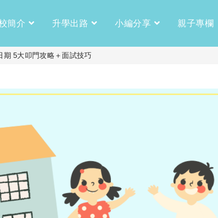
校簡介
升學出路
小編分享
親子專欄
日期 5大叩門攻略＋面試技巧