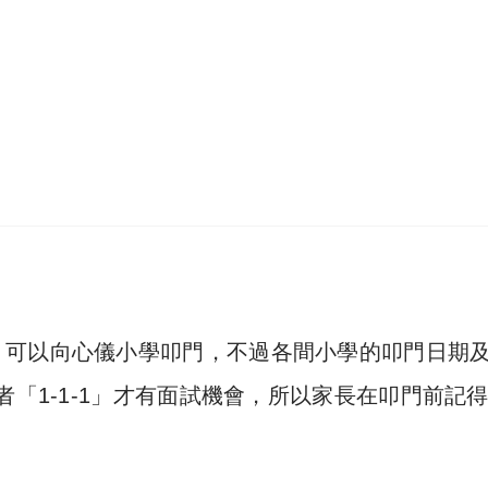
，可以向心儀小學叩門，不過各間小學的叩門日期
者「1-1-1」才有面試機會，所以家長在叩門前記