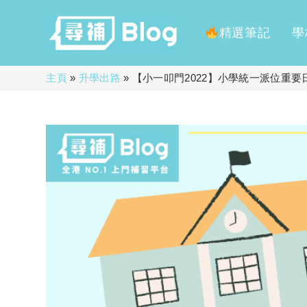
精選筆記
學
Skip
主頁
»
升學出路
»
【小一叩門2022】小學統一派位重要
to
content