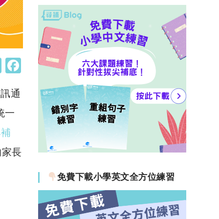
W
F
h
a
短訊通
at
c
s
e
統一
A
b
 尋補
p
o
的家長
p
o
k
免費下載小學英文全方位練習