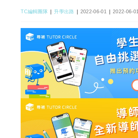
Post
Post
Post
Post
TC編輯團隊
升學出路
2022-06-01
2022-06-0
author:
category:
published:
last
modified: