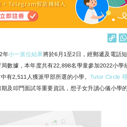
C
o
2年
小一派位結果
將於6月1至2日，經郵遞及電話
p
y
數據，本年度共有22,898名學童參加2022小學
Li
中有2,511人獲派甲部所選的小學。
Tutor Circle
n
日期及叩門面試等重要資訊，想子女升讀心儀小學
k