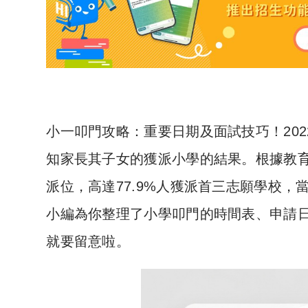
小一叩門攻略：重要日期及面試技巧！202
知家長其子女的獲派小學的結果。根據教育局
派位，高達77.9%人獲派首三志願學校，當
小編為你整理了小學叩門的時間表、申請
就要留意啦。