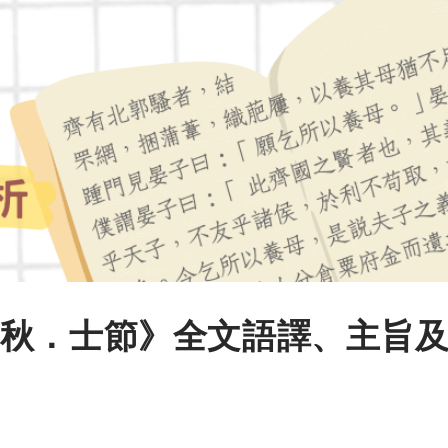
秋．士節》全文語譯、主旨