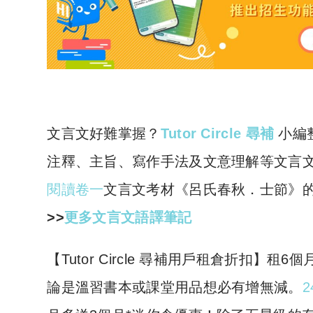
文言文好難掌握？
Tutor Circle 尋補
小編
注釋、主旨、寫作手法及文意理解等文言文分
閱讀卷一
文言文考材《呂氏春秋．士節》
>>
更多文言文語譯筆記
​【Tutor Circle 尋補用戶租倉折扣
論是溫習書本或課堂用品想必有增無減。
2