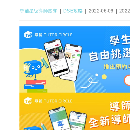
Post
Post
Post
Post
尋補星級導師團隊
DSE攻略
2022-06-06
2022
author:
category:
published:
last
modif