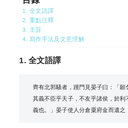
1. 全文語譯
2. 重點注釋
3. 主旨
4. 寫作手法及文意理解
1. 全文語譯
齊有北郭騷者，踵門見晏子曰：「願
其義不臣乎天子，不友乎諸侯，於利
義也。」晏子使人分倉粟府金而遺之