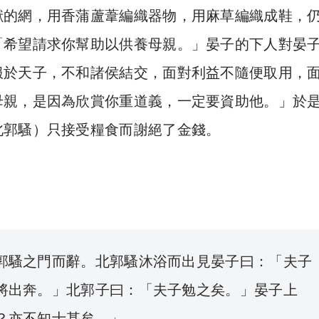
獸的網，用香蒲蘆葦編織器物，用麻草編織成鞋，
「希望請求你幫助以供養母親。」晏子的下人對晏
服於天子，不和諸侯結交，面對利益不隨便取用，
母親，是因為欣賞你重道義，一定要資助他。」於
北郭騷）只接受糧食而謝絕了金錢。
郭騷之門而辭。北郭騷沐浴而出見晏子曰：「夫子
將出奔。」北郭子曰：「夫子勉之矣。」晏子上
？亦不知士甚矣。」