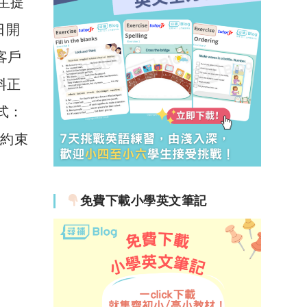
生提
日開
有客戶
資料正
方式：
則約束
免費下載小學英文筆記