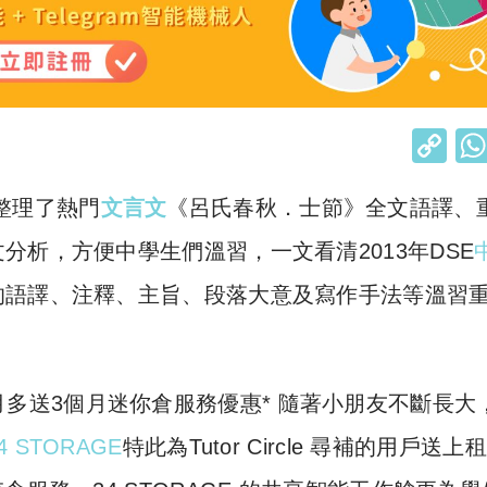
C
o
整理了熱門
文言文
《呂氏春秋．士節》全文語譯、
p
y
析，方便中學生們溫習，一文看清2013年DSE
Li
的語譯、注釋、主旨、段落大意及寫作手法等溫習
n
k
】租6個月多送3個月迷你倉服務優惠* 隨著小朋友不斷長大
4 STORAGE
特此為Tutor Circle 尋補的用戶送上