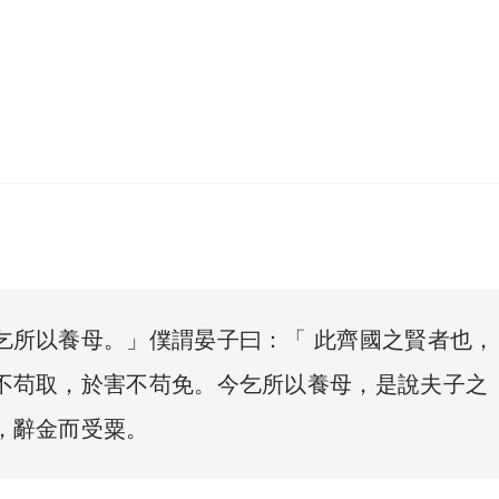
乞所以養母。」僕謂晏子曰：「 此齊國之賢者也，
不苟取，於害不苟免。今乞所以養母，是說夫子之
，辭金而受粟。