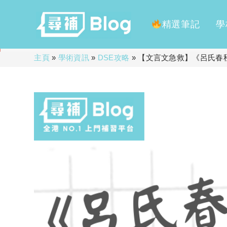
精選筆記
學
Skip
主頁
»
學術資訊
»
DSE攻略
»
【文言文急救】《呂氏春
to
content