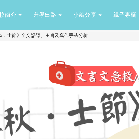
校簡介
升學出路
小編分享
親子專欄
秋．士節》全文語譯、主旨及寫作手法分析