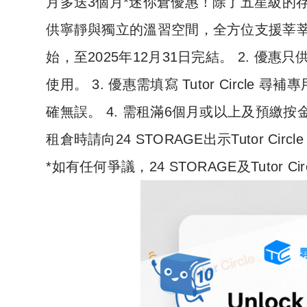
月多送3個月*迷你倉優惠！除了五星級的存倉
供寧靜與獨立的溫習空間，全方位支援莘莘學子
始，至2025年12月31日完結。 2. 優惠只供 2
使用。 3. 優惠需填寫 Tutor Circle 
確無誤。 4. 需租滿6個月或以上及預繳按金。
租倉時請向24 STORAGE出示Tutor Circ
*如有任何爭議，24 STORAGE及Tutor 