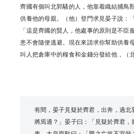
齊國有個叫北郭騷的人，他靠着織結捕鳥
供養他的母親。（他）登門求見晏子說：
「這是齊國的賢人，他處事的原則是不臣
患不會隨便逃避。現在來請求你幫助供養
叫人把倉庫中的糧食和金錢分發給他，（
有間，晏子見疑於齊君，出奔，過北
將焉適？」晏子曰：「見疑於齊君，
車，太息而歎曰：「嬰之亡豈不宜哉