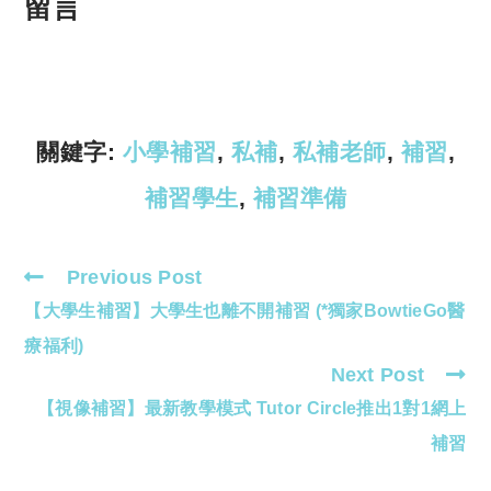
p
at
留言
y
s
Li
A
n
p
k
p
關鍵字:
小學補習
,
私補
,
私補老師
,
補習
,
補習學生
,
補習準備
Previous Post
Read
【大學生補習】大學生也離不開補習 (*獨家BowtieGo醫
more
articles
療福利)
Next Post
【視像補習】最新教學模式 Tutor Circle推出1對1網上
補習