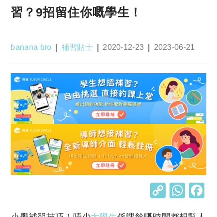
習？9招留住你嘅學生！
Post
Post
Post
Post
banana bro
補習貼士
2020-12-23
2023-06-21
author:
category:
published:
last
modified:
C
W
o
h