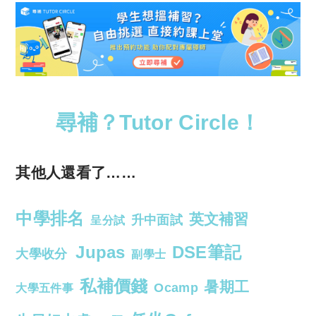
尋補？Tutor Circle！
其他人還看了……
中學排名
英文補習
升中面試
呈分試
Jupas
DSE筆記
大學收分
副學士
私補價錢
暑期工
Ocamp
大學五件事