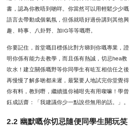
書，認為你教唔到啲咩。你當然可以用輕鬆少少嘅
語言去帶動成個氣氛，但係就唔好過份講到其他興
趣、時事、八卦野、加IG等等嘅嘢。
你要記住，首堂嘅目標係比對方睇到你嘅專業，證
明你係有能力去教學，而且係有熱誠，切忌hea教
吹水！建立關係嘅野等你同學生有咗互相信任之後
再慢慢了解多啲都未遲，最緊要人地試完你堂覺得
你有料，教到嘢，繼續搵你補咁先有用㗎嘛！學曾
鈺成話齋：「我建議你少一點說些無用的話。」。
2.2 幽默嘅你切忌隨便同學生開玩笑