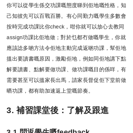
你可以從學生係交功課嘅態度睇到佢地嘅性格，知
己知彼先可以百戰百勝。有心同勤力嘅學生多數會
按時完成功課比你check，咁你就可以放心去教同
assign功課比佢地做；對於乜都冇做嘅學生，你就
應該諗多啲方法令佢地主動完成返啲功課，幫佢地
搵出要讀書嘅原因，激勵佢地，例如同佢地講下點
解要讀書、點解要做功課、做功課嘅目的係咩，有
需要甚至可以搵家長出馬，請家長督促佢下堂前做
晒功課，都有助加速返上堂嘅節奏。
3. 補習課堂後：了解及跟進
3.1 問返學生嘅feedback