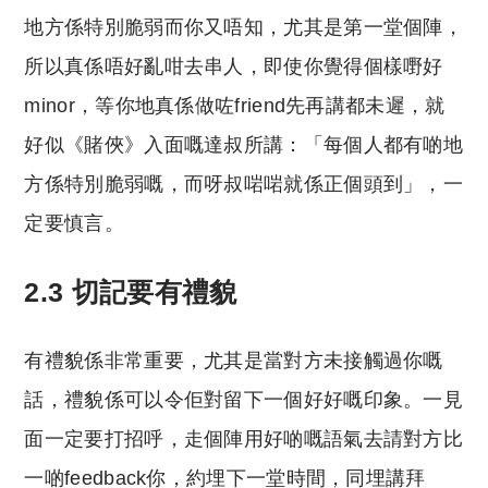
地方係特別脆弱而你又唔知，尤其是第一堂個陣，
所以真係唔好亂咁去串人，即使你覺得個樣嘢好
minor，等你地真係做咗friend先再講都未遲，就
好似《賭俠》入面嘅達叔所講：「每個人都有啲地
方係特別脆弱嘅，而呀叔啱啱就係正個頭到」，一
定要慎言。
2.3 切記要有禮貌
有禮貌係非常重要，尤其是當對方未接觸過你嘅
話，禮貌係可以令佢對留下一個好好嘅印象。一見
面一定要打招呼，走個陣用好啲嘅語氣去請對方比
一啲feedback你，約埋下一堂時間，同埋講拜