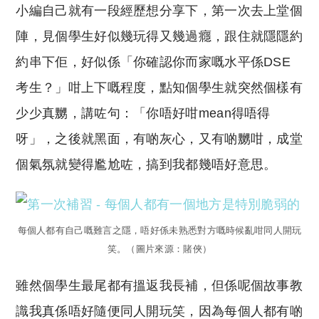
小編自己就有一段經歷想分享下，第一次去上堂個
陣，見個學生好似幾玩得又幾過癮，跟住就隱隱約
約串下佢，好似係「你確認你而家嘅水平係DSE
考生？」咁上下嘅程度，點知個學生就突然個樣有
少少真嬲，講咗句：「你唔好咁mean得唔得
呀」，之後就黑面，有啲灰心，又有啲嬲咁，成堂
個氣氛就變得尷尬咗，搞到我都幾唔好意思。
每個人都有自己嘅難言之隱，唔好係未熟悉對方嘅時候亂咁同人開玩
笑。（圖片來源：賭俠）
雖然個學生最尾都有搵返我長補，但係呢個故事教
識我真係唔好隨便同人開玩笑，因為每個人都有啲