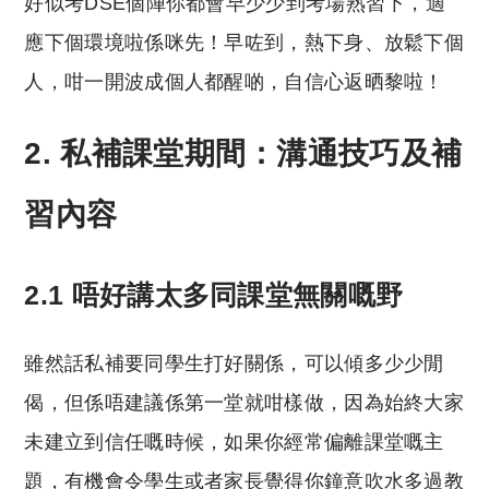
好似考DSE個陣你都會早少少到考場熟習下，適
應下個環境啦係咪先！早咗到，熱下身、放鬆下個
人，咁一開波成個人都醒啲，自信心返晒黎啦！
2. 私補課堂期間：溝通技巧及補
習內容
2.1 唔好講太多同課堂無關嘅野
雖然話私補要同學生打好關係，可以傾多少少閒
偈，但係唔建議係第一堂就咁樣做，因為始終大家
未建立到信任嘅時候，如果你經常偏離課堂嘅主
題，有機會令學生或者家長覺得你鐘意吹水多過教