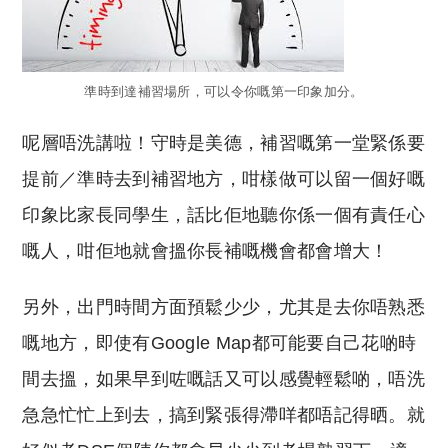
準時到達補習場所，可以令你嘅第一印象加分。
呢層唔洗講啦！守時是美德，補習嘅第一堂緊係要
提前／準時去到補習地方，咁樣做可以留一個好嘅
印象比家長同學生，話比佢地聽你係一個有責任心
嘅人，咁佢地就會搵你長補嘅機會都會增大！
另外，出門時間方面預鬆少少，尤其是去你唔熟悉
嘅地方，即使有Google Map都可能要自己花啲時
間去搵，如果早到咗嘅話又可以感覺輕鬆啲，唔洗
急急忙忙上到去，搞到緊張得滯咩都唔記得晒。就