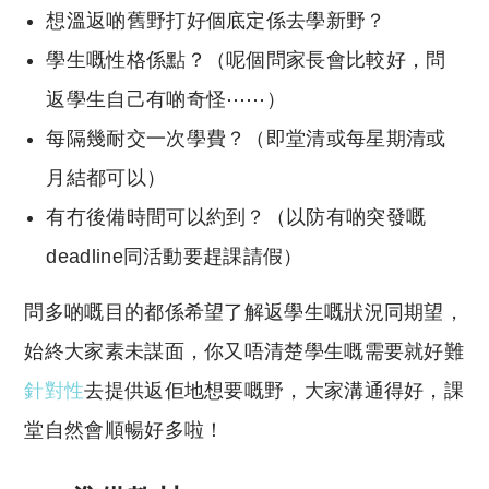
想溫返啲舊野打好個底定係去學新野？
學生嘅性格係點？（呢個問家長會比較好，問
返學生自己有啲奇怪⋯⋯）
每隔幾耐交一次學費？（即堂清或每星期清或
月結都可以）
有冇後備時間可以約到？（以防有啲突發嘅
deadline同活動要趕課請假）
問多啲嘅目的都係希望了解返學生嘅狀況同期望，
始終大家素未謀面，你又唔清楚學生嘅需要就好難
針對性
去提供返佢地想要嘅野，大家溝通得好，課
堂自然會順暢好多啦！