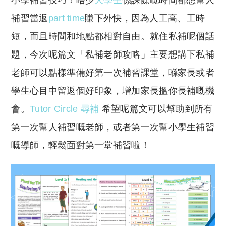
小學補習技巧！唔少
大學生
係課餘嘅時間都想幫人
p
at
y
s
補習當返
part time
賺下外快，因為人工高、工時
Li
A
短，而且時間和地點都相對自由。就住私補呢個話
n
p
題，今次呢篇文「私補老師攻略」主要想講下私補
k
p
老師可以點樣準備好第一次補習課堂，喺家長或者
學生心目中留返個好印象，增加家長搵你長補嘅機
會。
Tutor Circle 尋補
希望呢篇文可以幫助到所有
第一次幫人補習嘅老師，或者第一次幫小學生補習
嘅導師，輕鬆面對第一堂補習啦！