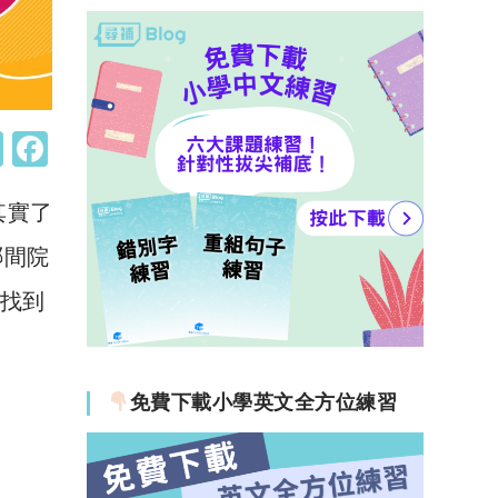
W
F
h
a
其實了
at
c
s
e
哪間院
A
b
找到
p
o
p
o
k
免費下載小學英文全方位練習