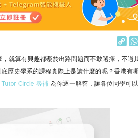
C
o
出路窄，就算有興趣都礙於出路問題而不敢選擇，不過
p
y
到底歷史學系的課程實際上是讀什麼的呢？香港有
Li
？
Tutor Circle 尋補
為你逐一解答，讓各位同學可以
n
k