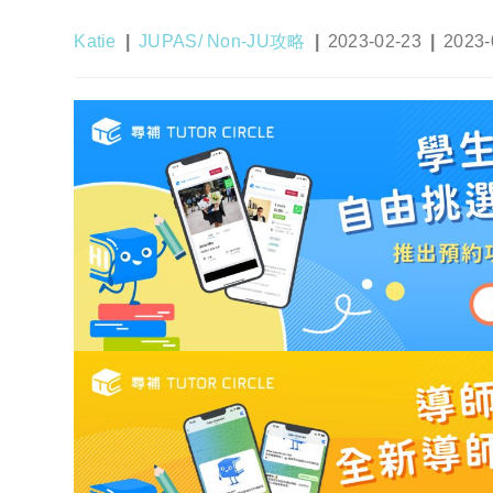
Post
Post
Post
Post
Katie
JUPAS/ Non-JU攻略
2023-02-23
2023-
author:
category:
published:
last
modifi