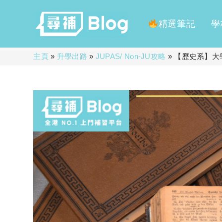
精選筆記
學
Skip
主頁
»
升學出路
»
JUPAS/ Non-JU攻略
»
【歷史系】大
to
content