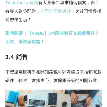
Tutor Circle 尋補
有大量學生尋求補習個案，而且
有專人為你配對，
立即註冊做導師
！之後再慢慢搵
補習學生啦！
延伸閱讀：【PGDE】5大院校教育文憑邊間好？
面試、筆試全攻略！
3.4 銷售
學習過電腦科學相關知識也可以考慮從事推銷電腦
硬件、軟件、數據中心、數據庫等等的相關行業。