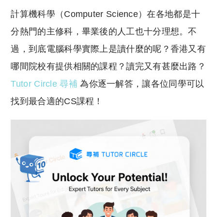
o
h
計算機科學（Computer Science）在各地都是十
p
at
y
s
分熱門的主修科，畢業後的人工也十分理想。不
Li
A
過，到底電腦科學實際上是讀什麼的呢？香港又有
n
p
哪間院校有提供相關的課程？讀完又有甚麼出路？
k
p
Tutor Circle 尋補
為你逐一解答，讓各位同學可以
找到最合適的CS課程！