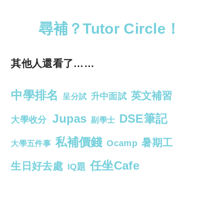
尋補？Tutor Circle！
其他人還看了……
中學排名
英文補習
升中面試
呈分試
Jupas
DSE筆記
大學收分
副學士
私補價錢
暑期工
Ocamp
大學五件事
任坐Cafe
生日好去處
IQ題