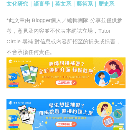
文化研究
｜
語言學
｜
英文系
｜
藝術系
｜
歷史系
*此文章由 Blogger個人／編輯團隊 分享並僅供參
考，意見及內容並不代表本網誌立場，Tutor
Circle 尋補 對信息或內容所招至的損失或損害，
不會承擔任何責任。