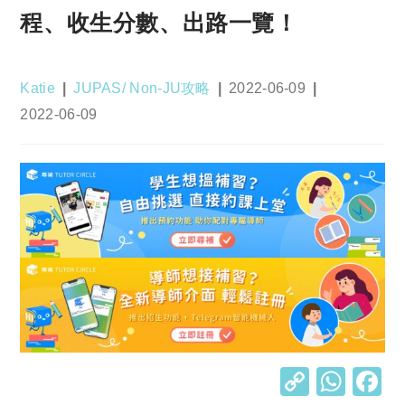
程、收生分數、出路一覽！
Post
Post
Post
Katie
JUPAS/ Non-JU攻略
2022-06-09
author:
category:
published:
Post
2022-06-09
last
modified:
C
W