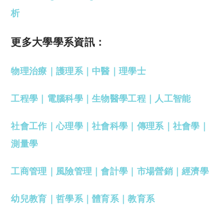
析
更多大學學系資訊：
物理治療
｜
護理系
｜
中醫
｜
理學士
工程學
｜
電腦科學
｜
生物醫學工程
｜
人工智能
社會工作
｜
心理學
｜
社會科學
｜
傳理系
｜
社會學
｜
測量學
工商管理
｜
風險管理
｜
會計學
｜
市場營銷
｜
經濟學
幼兒教育
｜
哲學系
｜
體育系
｜
教育系