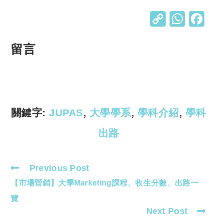
C
W
o
h
p
at
留言
y
s
Li
A
n
p
k
p
關鍵字:
JUPAS
,
大學學系
,
學科介紹
,
學科
出路
Previous Post
Read
【市場營銷】大學Marketing課程、收生分數、出路一
more
articles
覽
Next Post