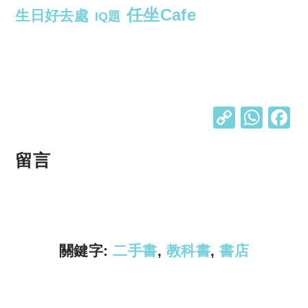
任坐Cafe
生日好去處
IQ題
C
W
o
h
p
at
留言
y
s
Li
A
n
p
k
p
關鍵字:
二手書
,
教科書
,
書店