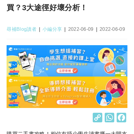
買？3大途徑好壞分析！
Post
Post
Post
Post
尋補Blog讀者
小編分享
2022-06-09
2022-06-09
author:
category:
published:
last
modified:
C
W
o
h