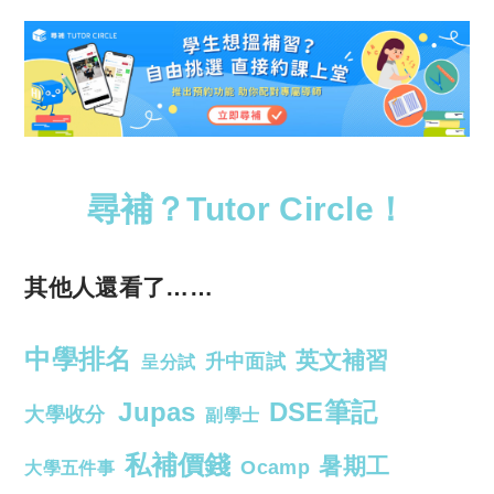
尋補？Tutor Circle！
其他人還看了……
中學排名
英文補習
升中面試
呈分試
Jupas
DSE筆記
大學收分
副學士
私補價錢
暑期工
Ocamp
大學五件事