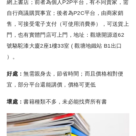
網上書店；前者為個人P2P平台，有不同賣家，需
自行商議購買事宜；後者為P2C平台，由商家銷
售，可接受電子支付（可使用消費券），可送貨上
門，也有實體門店可上門，地址：觀塘開源道62
號駱駝漆大廈2座1樓33室 ( 觀塘地鐵站 B1出口
）。
好處：
無需親身去，節省時間；而且價格相對便
宜，部分平台還能講價，價格可更低
壞處：
書籍種類不多，未必能找齊所有書