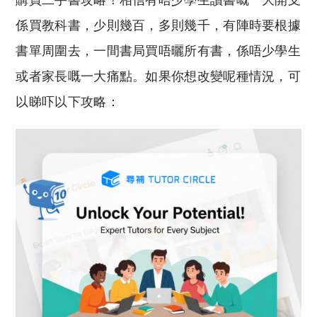
購買二手書攻略！相信有唔少學生讀書嘅一大開支
p
at
y
s
係買教科書，少則幾百，多則幾千，有陣時要根據
Li
A
書單周圍去，一間書局買唔曬所有書，係唔少學生
n
p
或者家長嘅一大痛點。如果你想改變呢種情況，可
k
p
以睇吓以下攻略：