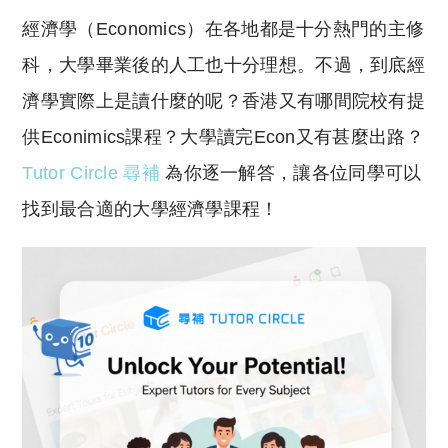
o
h
經濟學（Economics）在各地都是十分熱門的主修
p
at
y
s
科，大學畢業後的人工也十分理想。不過，到底經
Li
A
濟學實際上是讀什麼的呢？香港又有哪間院校有提
n
p
供Econimics課程？大學讀完Econ又有甚麼出路？
k
p
Tutor Circle 尋補
為你逐一解答，讓各位同學可以
找到最合適的大學經濟學課程！