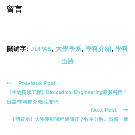
o
h
p
at
留言
y
s
Li
A
n
p
k
p
關鍵字:
JUPAS
,
大學學系
,
學科介紹
,
學科
出路
Previous Post
Read
【生物醫學工程】Biomedical Engineering新興科目？
more
articles
出路/學科簡介/收生要求
Next Post
【體育系】大學運動課程邊間好？收生分數、出路一覽