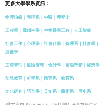
更多大學學系資訊：
物理治療
｜
護理系
｜
中醫
｜
理學士
工程學
｜
電腦科學
｜
生物醫學工程
｜
人工智能
社會工作
｜
心理學
｜
社會科學
｜
傳理系
｜
社會學
｜
測量學
工商管理
｜
風險管理
｜
會計學
｜
市場營銷
｜
經濟學
幼兒教育
｜
哲學系
｜
體育系
｜
教育系
文化研究
｜
語言學
｜
英文系
｜
藝術系
｜
歷史系
*此文章由 Blogger個人／編輯團隊 分享並僅供參