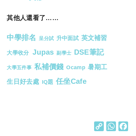
其他人還看了……
中學排名
英文補習
升中面試
呈分試
Jupas
DSE筆記
大學收分
副學士
私補價錢
暑期工
Ocamp
大學五件事
任坐Cafe
生日好去處
IQ題
C
W