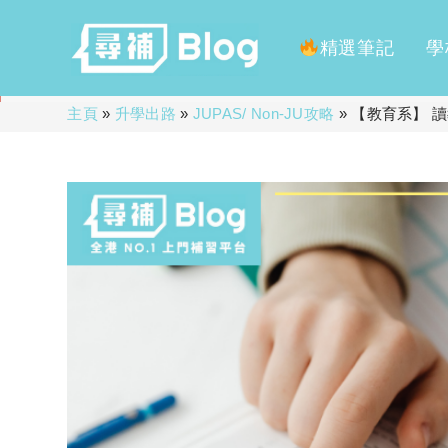
精選筆記
學
Skip
主頁
»
升學出路
»
JUPAS/ Non-JU攻略
»
【教育系】 
to
content