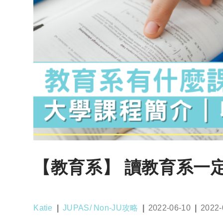
【教育系】 讀教育系一
Post
Post
Post
Post
Katie
JUPAS/ Non-JU攻略
2022-06-10
2022-
author:
category:
published:
last