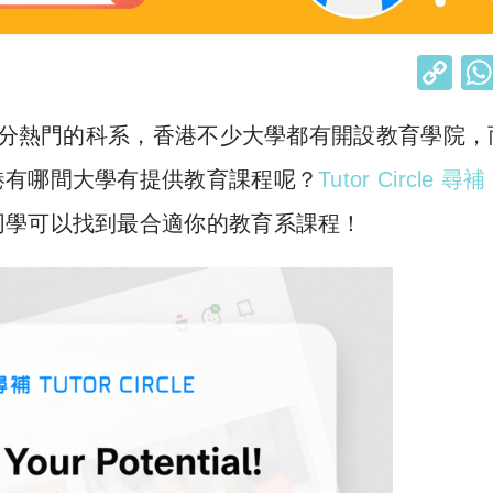
C
o
on 是最近十分熱門的科系，香港不少大學都有開設教育學院
p
y
港有哪間大學有提供教育課程呢？
Tutor Circle 尋補
Li
同學可以找到最合適你的教育系課程！
n
k