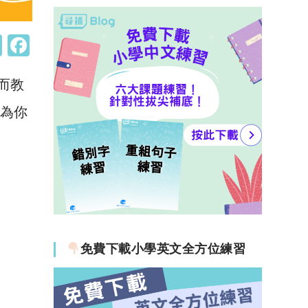
W
F
h
a
，而教
at
c
s
e
為你
A
b
p
o
p
o
k
免費下載小學英文全方位練習