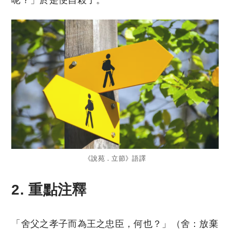
《說苑．立節》語譯
2. 重點注釋
「舍父之孝子而為王之忠臣，何也？」（舍：放棄