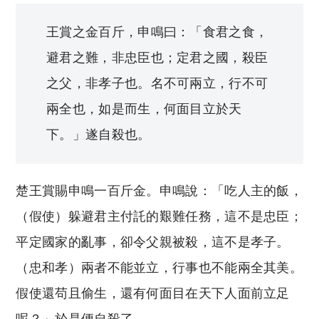
王賞之金百斤，申鳴曰：「食君之食，
避君之難，非忠臣也；定君之國，殺臣
之父，非孝子也。名不可兩立，行不可
兩全也，如是而生，何面目立於天
下。」遂自殺也。
楚王賞賜申鳴一百斤金。申鳴說：「吃人主的飯，
（假使）躲避君主付託的艱難任務，這不是忠臣；
平定國家的亂事，卻令父親被殺，這不是孝子。
（忠和孝）兩者不能並立，行事也不能兩全其美。
假使還苟且偷生，還有何面目在天下人面前立足
呢？」於是便自殺了。