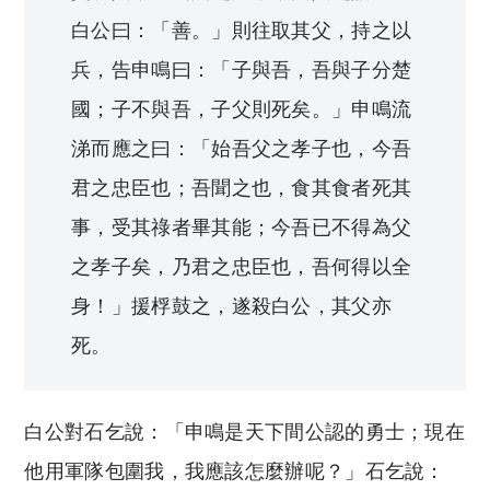
白公曰：「善。」則往取其父，持之以
兵，告申鳴曰：「子與吾，吾與子分楚
國；子不與吾，子父則死矣。」申鳴流
涕而應之曰：「始吾父之孝子也，今吾
君之忠臣也；吾聞之也，食其食者死其
事，受其祿者畢其能；今吾已不得為父
之孝子矣，乃君之忠臣也，吾何得以全
身！」援桴鼓之，遂殺白公，其父亦
死。
白公對石乞說：「申鳴是天下間公認的勇士；現在
他用軍隊包圍我，我應該怎麼辦呢？」石乞說：