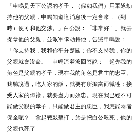
「申鳴是天下公認的孝子，（假如我們）用軍隊劫
持他的父親，申鳴知道這消息後一定會來，（到
時）便可和他交涉。」白公說：「非常好！」就去
捉拿他的父親，並派軍隊劫持他，告誡申鳴說：
「你支持我，我和你平分楚國；你不支持我，你的
父親就會沒命。」申鳴流着淚回答說：「起先我的
角色是父親的孝子，現在我的角色是君主的忠臣。
我聽說過，吃人家的飯，就要有所擔當而犧牲；接
受人家的俸祿，就要盡力而效忠。現在我已經不可
能做父親的孝子，只能做君主的忠臣，我怎能兩者
保全呢？」拿起戰鼓擊打，於是把白公殺死，他的
父親也死了。