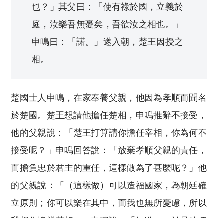
也？」其父曰：「使有祿於國，立義於
庭，汝樂吾無憂矣，吾欲汝之相也。」
申鳴曰：「諾。」遂入朝，楚王因授之
相。
楚國士人申鳴，在家奉養父親，他因為孝順而聞名
於楚國。楚王想請他擔任楚相，申鳴推辭不接受，
他的父親說：「楚王打算請你擔任宰相，你為何不
接受呢？」申鳴回答說：「放棄孝順父親的責任，
而擔負忠於君主的重任，這樣做為了甚麼呢？」他
的父親說：「（這樣做）可以造福國家，為朝廷確
立原則；你可以樂在其中，而我也無所憂慮，所以