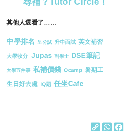
尋補？Tutor Circle！
其他人還看了……
中學排名
英文補習
升中面試
呈分試
Jupas
DSE筆記
大學收分
副學士
私補價錢
暑期工
Ocamp
大學五件事
任坐Cafe
生日好去處
IQ題
C
W