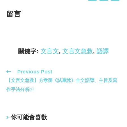
o
h
p
at
留言
y
s
Li
A
n
p
k
p
關鍵字:
文言文
,
文言文急救
,
語譯
Previous Post
Read
【文言文急救】方孝孺《試筆說》全文語譯、主旨及寫
more
articles
作手法分析￼
你可能會喜歡