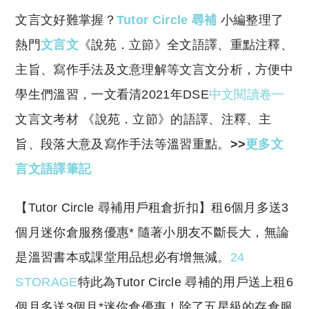
o
h
文言文好難掌握？
Tutor Circle 尋補
小編整理了
p
at
y
s
熱門
文言文
《說苑．立節》全文語譯、重點注釋、
Li
A
主旨、寫作手法及文意理解等文言文分析，方便中
n
p
學生們溫習，一文看清2021年DSE
中文閱讀卷一
k
p
文言文考材 《說苑．立節》的語譯、注釋、主
旨、段落大意及寫作手法等溫習重點。
>>
更多文
言文語譯筆記
​【Tutor Circle 尋補用戶租倉折扣】租6個月多送3
個月迷你倉服務優惠* 隨著小朋友不斷長大，無論
是溫習書本或課堂用品想必有增無減。
24
STORAGE
特此為Tutor Circle 尋補的用戶送上租6
個月多送3個月*迷你倉優惠！除了五星級的存倉服