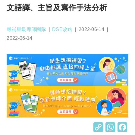
文語譯、主旨及寫作手法分析
Post
Post
Post
尋補星級導師團隊
DSE攻略
2022-06-14
author:
category:
published:
Post
2022-06-14
last
modified:
C
W