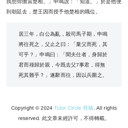
我想你擔當楚相。」申鳴說：「知道。」於是他便
到朝廷去，楚王因而授予他楚相的職位。
居三年，白公為亂，殺司馬子期，申鳴
將往死之，父止之曰：「棄父而死，其
可乎？」申鳴曰：「聞夫仕者，身歸於
君而祿歸於親，今既去父7事君，得無
死其難乎？」遂辭而往，因以兵圍之。
Copyright © 2024
Tutor Circle 尋補
. All rights
reserved. 此文章未經許可，不得轉載。