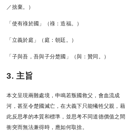
／捨棄。）
「使有祿於國」（祿：造福。）
「立義於庭」（庭：朝廷。）
「子與吾，吾與子分楚國」（與：贊同。）
3. 主旨
本文呈現兩難處境，申鳴若叛國救父，會血流成
河，甚至令楚國滅亡，在大義下只能犧牲父親，藉
此反思孝的本質和標準，並思考不同道德價值之間
衝突而無法兼得時，應如何取捨。