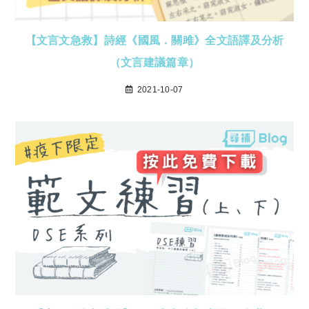
【文言文急救】詩經《國風．關雎》全文語譯及分析
（文言建議篇章）
2021-10-07