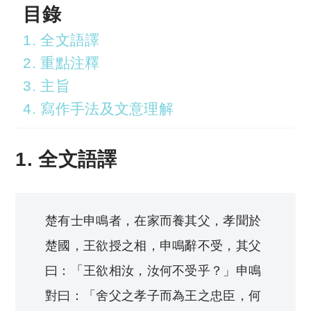
目錄
1. 全文語譯
2. 重點注釋
3. 主旨
4. 寫作手法及文意理解
1. 全文語譯
楚有士申鳴者，在家而養其父，孝聞於
楚國，王欲授之相，申鳴辭不受，其父
曰：「王欲相汝，汝何不受乎？」申鳴
對曰：「舍父之孝子而為王之忠臣，何