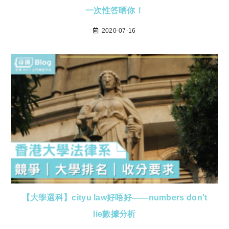
一次性答晒你！
2020-07-16
【大學選科】cityu law好唔好——numbers don't
lie數據分析