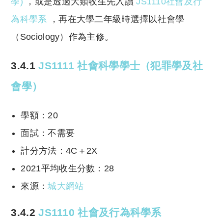
學)
，或是透過大類收生先入讀
JS1110社會及行
為科學系
，再在大學二年級時選擇以社會學
（Sociology）作為主修。
3.4.1
JS1111 社會科學學士（犯罪學及社
會學）
學額：20
面試：不需要
計分方法：4C＋2X
2021平均收生分數：28
來源：
城大網站
3.4.2
JS1110 社會及行為科學系