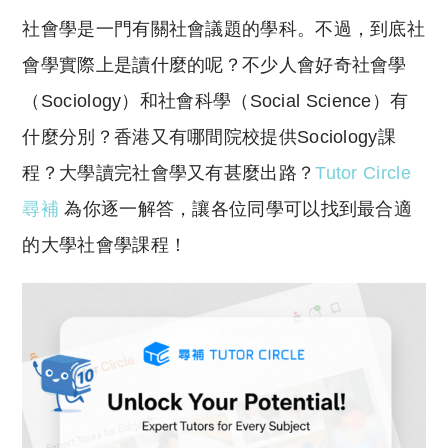
o
h
社會學是一門有關社會議題的學科。不過，到底社
p
at
y
s
會學實際上是讀什麼的呢？不少人會好奇社會學
Li
A
（Sociology）和社會科學（Social Science）有
n
p
什麼分別？香港又有哪間院校提供Sociology課
k
p
程？大學讀完社會學又有甚麼出路？
Tutor Circle
尋補
為你逐一解答，讓各位同學可以找到最合適
的大學社會學課程！