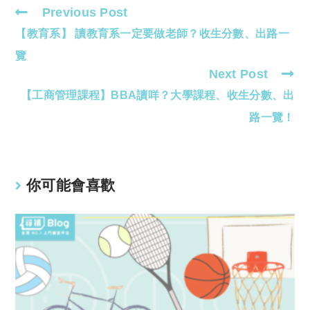
Previous Post
Read
【教育系】 讀教育系一定要做老師？收生分數、出路一
more
articles
覽
Next Post
【工商管理課程】BBA讀咩？大學課程、收生分數、出
路一覽！
你可能會喜歡