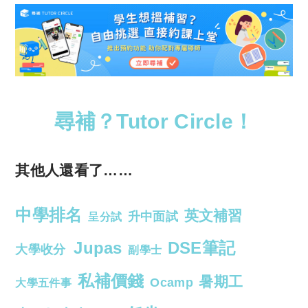
尋補？Tutor Circle！
其他人還看了……
中學排名
英文補習
升中面試
呈分試
Jupas
DSE筆記
大學收分
副學士
私補價錢
暑期工
Ocamp
大學五件事