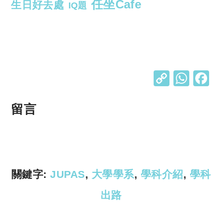
任坐Cafe
生日好去處
IQ題
C
W
o
h
p
at
留言
y
s
Li
A
n
p
k
p
關鍵字:
JUPAS
,
大學學系
,
學科介紹
,
學科
出路