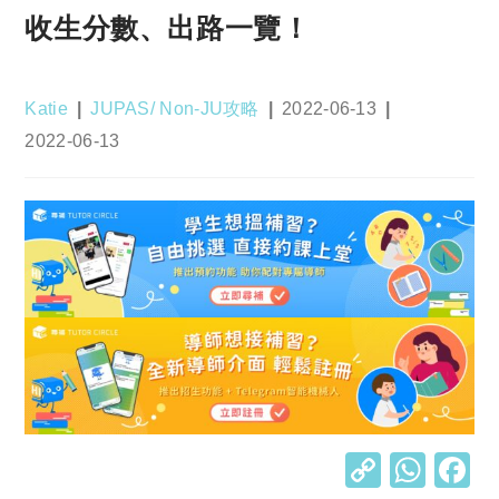
收生分數、出路一覽！
Post
Post
Post
Katie
JUPAS/ Non-JU攻略
2022-06-13
author:
category:
published:
Post
2022-06-13
last
modified:
C
W