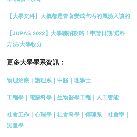
【大學文科】大概都是冒著變成乞丐的風險入讀的
【JUPAS 2022】大學聯招攻略！申請日期/選科
方法/大學收分
更多大學學系資訊：
物理治療
｜
護理系
｜
中醫
｜
理學士
工程學
｜
電腦科學
｜
生物醫學工程
｜
人工智能
社會工作
｜
心理學
｜
社會科學
｜
傳理系
｜
社會學
｜
測量學