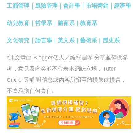
工商管理
｜
風險管理
｜
會計學
｜
市場營銷
｜
經濟學
幼兒教育
｜
哲學系
｜
體育系
｜
教育系
文化研究
｜
語言學
｜
英文系
｜
藝術系
｜
歷史系
*此文章由 Blogger個人／編輯團隊 分享並僅供參
考，意見及內容並不代表本網誌立場，Tutor
Circle 尋補 對信息或內容所招至的損失或損害，
不會承擔任何責任。