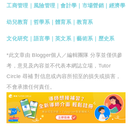
工商管理
｜
風險管理
｜
會計學
｜
市場營銷
｜
經濟學
幼兒教育
｜
哲學系
｜
體育系
｜
教育系
文化研究
｜
語言學
｜
英文系
｜
藝術系
｜
歷史系
*此文章由 Blogger個人／編輯團隊 分享並僅供參
考，意見及內容並不代表本網誌立場，Tutor
Circle 尋補 對信息或內容所招至的損失或損害，
不會承擔任何責任。