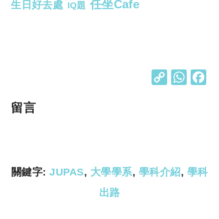
任坐Cafe
生日好去處
IQ題
C
W
o
h
p
at
留言
y
s
Li
A
n
p
k
p
關鍵字:
JUPAS
,
大學學系
,
學科介紹
,
學科
出路