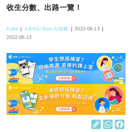
收生分數、出路一覽！
Post
Post
Post
Katie
JUPAS/ Non-JU攻略
2022-06-13
author:
category:
published:
Post
2022-06-13
last
modified:
C
W