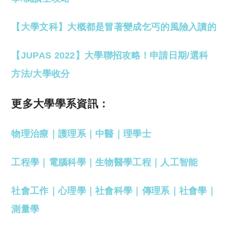
【大學文科】大概都是冒著變成乞丐的風險入讀的
【JUPAS 2022】大學聯招攻略！申請日期/選科
方法/大學收分
更多大學學系資訊：
物理治療
｜
護理系
｜
中醫
｜
理學士
工程學
｜
電腦科學
｜
生物醫學工程
｜
人工智能
社會工作
｜
心理學
｜
社會科學
｜
傳理系
｜
社會學
｜
測量學