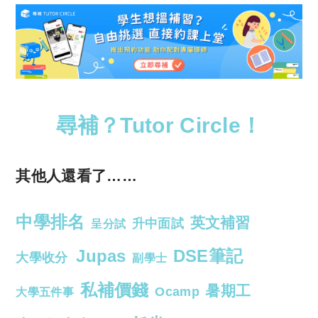
尋補？Tutor Circle！
其他人還看了……
中學排名
英文補習
升中面試
呈分試
Jupas
DSE筆記
大學收分
副學士
私補價錢
暑期工
Ocamp
大學五件事