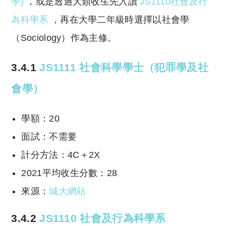
學)
，或是透過大類收生先入讀
JS1110社會及行
為科學系
，再在大學二年級時選擇以社會學
（Sociology）作為主修。
3.4.1
JS1111 社會科學學士（犯罪學及社
會學）
學額：20
面試：不需要
計分方法：4C＋2X
2021平均收生分數：28
來源：
城大網站
3.4.2
JS1110 社會及行為科學系