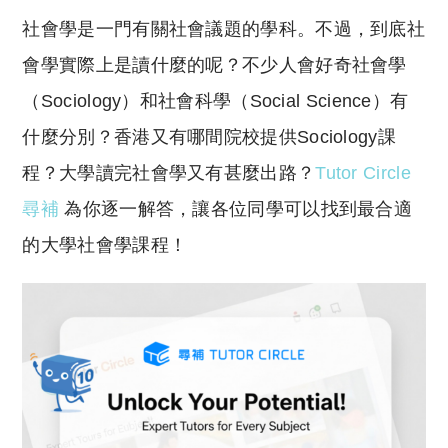
o
h
社會學是一門有關社會議題的學科。不過，到底社
p
at
y
s
會學實際上是讀什麼的呢？不少人會好奇社會學
Li
A
（Sociology）和社會科學（Social Science）有
n
p
什麼分別？香港又有哪間院校提供Sociology課
k
p
程？大學讀完社會學又有甚麼出路？
Tutor Circle
尋補
為你逐一解答，讓各位同學可以找到最合適
的大學社會學課程！