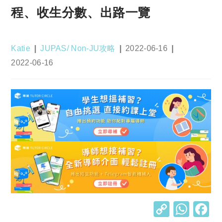
程、收生分數、出路一覽
Post
Post
Post
Katie
JUPAS/ Non-JU攻略
2022-06-16
author:
category:
published:
Post
2022-06-16
last
modified:
C
W