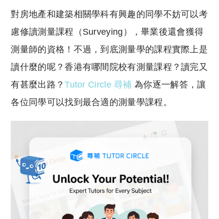
o
h
對房地產和建築相關學科有興趣的同學不妨可以考
p
at
y
s
慮修讀測量課程（Surveying），畢業後還會獲得
Li
A
測量師的資格！不過，到底測量學的課程實際上是
n
p
讀什麼的呢？香港有哪間院校有測量課程？讀完又
k
p
有甚麼出路？
Tutor Circle 尋補
為你逐一解答，讓
各位同學可以找到最合適的測量學課程。