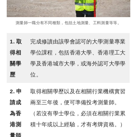
測量師一職分有不同種類，包括土地測量、工料測量等等。
1. 取
完成修讀由該學會認可的大學測量專業
得相
學位課程，包括香港大學、香港理工大
關學
學及香港城市大學，或海外認可大學學
歷
位。
2. 申
取得相關學歷以及在相關行業機構實習
請成
兩至三年後，便可準備投考測量師。
為香
（若沒有學士學位，必須在相關行業累
港測
積十年或以上經驗，才有考牌資格。）
量師