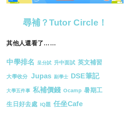
尋補？Tutor Circle！
其他人還看了……
中學排名
英文補習
升中面試
呈分試
Jupas
DSE筆記
大學收分
副學士
私補價錢
暑期工
Ocamp
大學五件事
任坐Cafe
生日好去處
IQ題