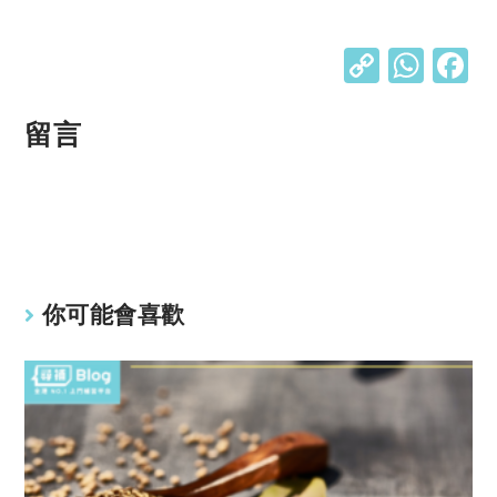
C
W
o
h
p
at
留言
y
s
Li
A
n
p
k
p
你可能會喜歡