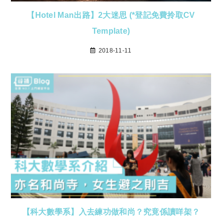
【Hotel Man出路】2大迷思 (*登記免費拎取CV
Template)
2018-11-11
【科大數學系】入去練功做和尚？究竟係讀咩架？