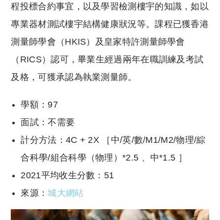
程投標合約事宜，以及學習檢測樓宇的知識，如以
專業器材測試樓宇結構健康狀況等。課程已獲香港
測量師學會（HKIS）及皇家特許測量師學會
（RICS）認可，畢業生經過兩年在職訓練及考試
及格，可獲承認為執業測量師。
學額：97
面試：不需要
計分方法：4C + 2X ［中/英/數/M1/M2/物理/綜
合科學/組合科學（物理）*2.5 、中*1.5 ］
2021平均收生分數：51
來源：
城大網站