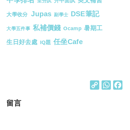
英文補習
升中面試
呈分試
Jupas
DSE筆記
大學收分
副學士
私補價錢
暑期工
Ocamp
大學五件事
任坐Cafe
生日好去處
IQ題
C
W
o
h
p
at
留言
y
s
Li
A