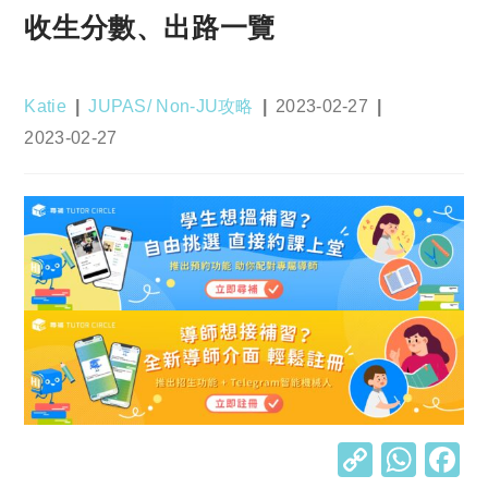
收生分數、出路一覽
Post
Post
Post
Katie
JUPAS/ Non-JU攻略
2023-02-27
author:
category:
published:
Post
2023-02-27
last
modified:
C
W