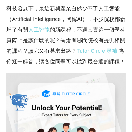
o
h
科技發展下，最近新興產業自然少不了人工智能
p
at
y
s
（Artificial Intelligence，簡稱AI），不少院校都新
Li
A
增了有關
人工智能
的新課程，不過其實這一個學科
n
p
實際上是讀什麼的呢？香港有哪間院校有提供相關
k
p
的課程？讀完又有甚麼出路？
Tutor Circle 尋補
為
你逐一解答，讓各位同學可以找到最合適的課程！