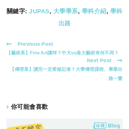
n
p
k
p
關鍵字:
JUPAS
,
大學學系
,
學科介紹
,
學科
出路
Previous Post
Read
【藝術系】Fine Art讀咩？中大vs港大藝術有何不同？
more
Next Post
articles
【傳理系】讀完一定要做記者？大學傳理課程、畢業出
路一覽
你可能會喜歡