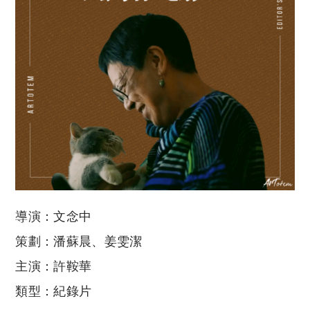
導演：文念中
策劃：潘蘇晨、姜雯潔
主演：許鞍華
類型：紀錄片