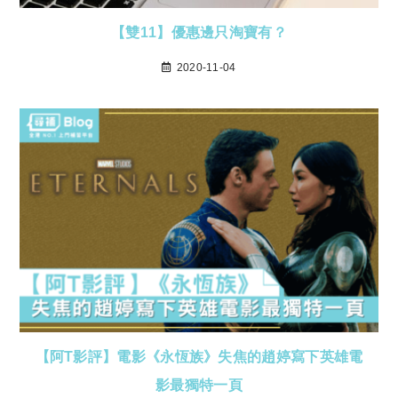
【雙11】優惠邊只淘寶有？
2020-11-04
【阿T影評】電影《永恆族》失焦的趙婷寫下英雄電
影最獨特一頁