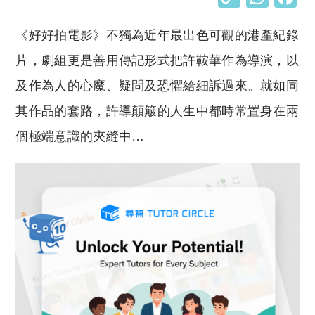
o
h
《好好拍電影》不獨為近年最出色可觀的港產紀錄
p
at
y
s
片，劇組更是善用傳記形式把許鞍華作為導演，以
Li
A
及作為人的心魔、疑問及恐懼給細訴過來。就如同
n
p
其作品的套路，許導顛簸的人生中都時常置身在兩
k
p
個極端意識的夾縫中…