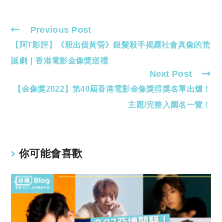
Previous Post
Read
【阿T影評】《殺出個黃昏》銀髮殺手揭露社會真像的荒
more
articles
誕劇｜香港電影金像獎巡禮
Next Post
【金像獎2022】第40屆香港電影金像獎得獎名單出爐！
主題/完整入圍名一覽！
你可能會喜歡