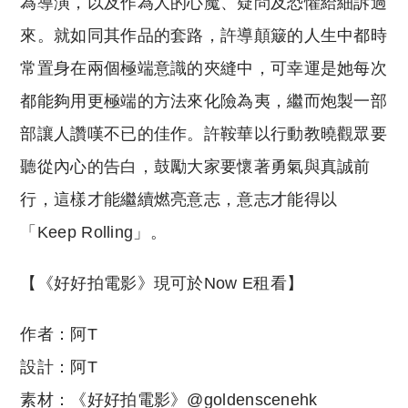
為導演，以及作為人的心魔、疑問及恐懼給細訴過
來。就如同其作品的套路，許導顛簸的人生中都時
常置身在兩個極端意識的夾縫中，可幸運是她每次
都能夠用更極端的方法來化險為夷，繼而炮製一部
部讓人讚嘆不已的佳作。許鞍華以行動教曉觀眾要
聽從內心的告白，鼓勵大家要懷著勇氣與真誠前
行，這樣才能繼續燃亮意志，意志才能得以
「Keep Rolling」。
【《好好拍電影》現可於Now E租看】
作者：阿T
設計：阿T
素材：《好好拍電影》@goldenscenehk