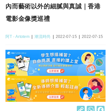
內而藝術以外的細膩與真誠｜香港
電影金像獎巡禮
Post
Post
Post
Post
阿T - Artotem
潮流時尚
2022-07-15
2022-07-15
author:
category:
published:
last
modified:
C
W