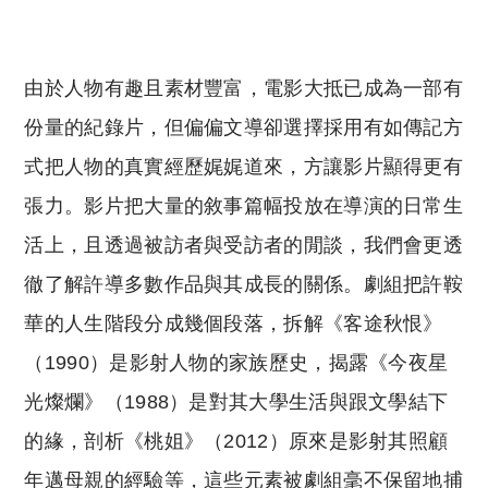
Copyright © 2023 Tutor Circle 尋補. All rights
reserved. 此文章未經許可，不得轉載。
由於人物有趣且素材豐富，電影大抵已成為一部有
份量的紀錄片，但偏偏文導卻選擇採用有如傳記方
式把人物的真實經歷娓娓道來，方讓影片顯得更有
張力。影片把大量的敘事篇幅投放在導演的日常生
活上，且透過被訪者與受訪者的閒談，我們會更透
徹了解許導多數作品與其成長的關係。劇組把許鞍
華的人生階段分成幾個段落，拆解《客途秋恨》
（1990）是影射人物的家族歷史，揭露《今夜星
光燦爛》（1988）是對其大學生活與跟文學結下
的緣，剖析《桃姐》（2012）原來是影射其照顧
年邁母親的經驗等，這些元素被劇組毫不保留地捕