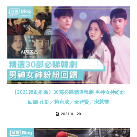
【2021韓劇推薦】30部必睇精選韓劇 男神女神紛紛
回歸 孔劉／趙寅成／全智賢／宋慧喬
2021-01-20