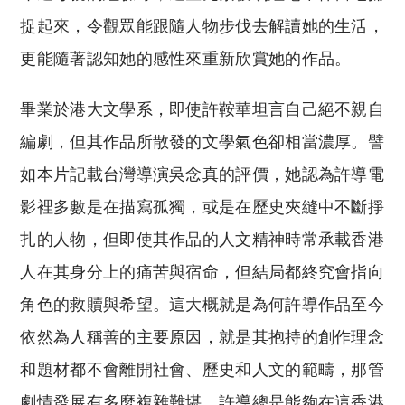
捉起來，令觀眾能跟隨人物步伐去解讀她的生活，
更能隨著認知她的感性來重新欣賞她的作品。
畢業於港大文學系，即使許鞍華坦言自己絕不親自
編劇，但其作品所散發的文學氣色卻相當濃厚。譬
如本片記載台灣導演吳念真的評價，她認為許導電
影裡多數是在描寫孤獨，或是在歷史夾縫中不斷掙
扎的人物，但即使其作品的人文精神時常承載香港
人在其身分上的痛苦與宿命，但結局都終究會指向
角色的救贖與希望。這大概就是為何許導作品至今
依然為人稱善的主要原因，就是其抱持的創作理念
和題材都不會離開社會、歷史和人文的範疇，那管
劇情發展有多麼複雜難堪，許導總是能夠在這香港