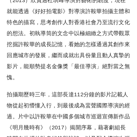
（2013）欣賞過杜琪峰導演對藝術的韌度，現在
就能透過《好好拍電影》對導演許鞍華拍攝主體和
特色的描寫，思考創作人對香港社會乃至流行文化
的想法。初執導筒的文念中以極細緻之方式帶觀眾
挖掘許鞍華的成長記憶，看她的怎樣通過其創作來
回應城市的發展，繼而成就出具份量且動人真摯的
影片，能順勢提名金像獎「最佳導演」絕對當之無
愧。
拍攝期歷時三年，這部長達112分鐘的影片記載人
物從起初懵懂入行，到最後成為蜚聲國際導演的經
過。片中以許鞍華在中國多個城市巡迴宣傳新作品
《明月幾時有》（2017）揭開序幕，藉著劇組長