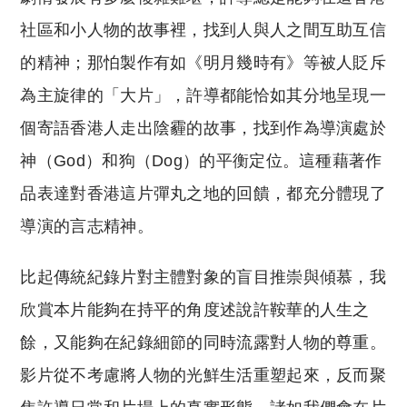
社區和小人物的故事裡，找到人與人之間互助互信
的精神；那怕製作有如《明月幾時有》等被人貶斥
為主旋律的「大片」，許導都能恰如其分地呈現一
個寄語香港人走出陰霾的故事，找到作為導演處於
神（God）和狗（Dog）的平衡定位。這種藉著作
品表達對香港這片彈丸之地的回饋，都充分體現了
導演的言志精神。
比起傳統紀錄片對主體對象的盲目推崇與傾慕，我
欣賞本片能夠在持平的角度述說許鞍華的人生之
餘，又能夠在紀錄細節的同時流露對人物的尊重。
影片從不考慮將人物的光鮮生活重塑起來，反而聚