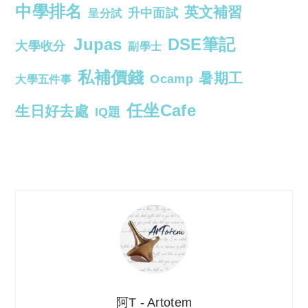
中學排名
英文補習
升中面試
呈分試
Jupas
DSE筆記
大學收分
副學士
私補價錢
暑期工
Ocamp
大學五件事
任坐Cafe
生日好去處
IQ題
阿T - Artotem