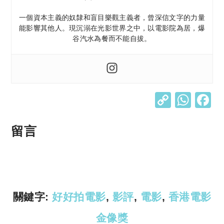
一個資本主義的奴隸和盲目樂觀主義者，曾深信文字的力量
能影響其他人。現沉溺在光影世界之中，以電影院為居，爆
谷汽水為餐而不能自拔。
C
W
o
h
p
at
留言
y
s
Li
A
n
p
k
p
關鍵字:
好好拍電影
,
影評
,
電影
,
香港電影
金像獎