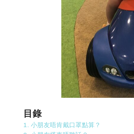
目錄
1. 小朋友唔肯戴口罩點算？