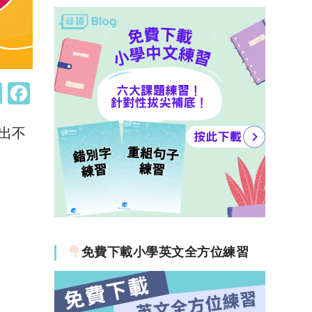
W
F
h
a
出不
at
c
s
e
A
b
p
o
p
o
k
免費下載小學英文全方位練習