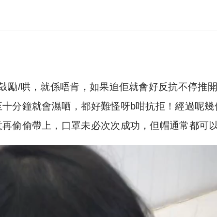
鼓勵/哄，就係唔肯，如果迫佢就會好反抗不停推
至十分鐘就會濕哂，都好難怪呀b咁抗拒！經過呢幾
意再偷偷帶上，口罩未必次次成功，但帽通常都可