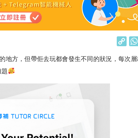
C
o
同的地方，但帶佢去玩都會發生不同的狀況，每次層
p
y
難題
Li
n
k