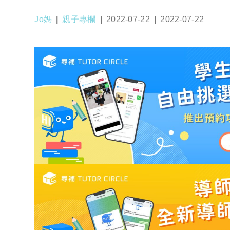
Post
Post
Post
Post
Jo媽
親子專欄
2022-07-22
2022-07-22
author:
category:
published:
last
modified: