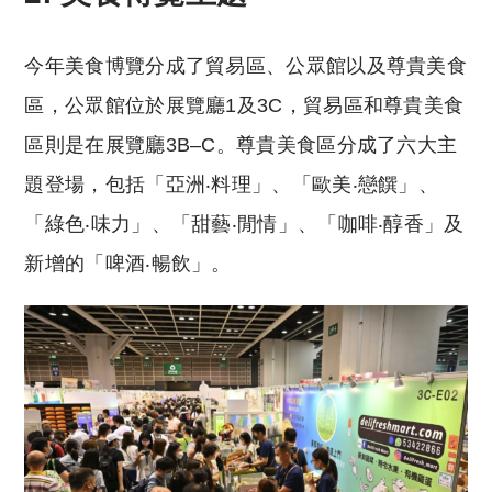
今年美食博覽分成了貿易區、公眾館以及尊貴美食
區，公眾館位於展覽廳1及3C，貿易區和尊貴美食
區則是在展覽廳3B–C。尊貴美食區分成了六大主
題登場，包括「亞洲‧料理」、「歐美‧戀饌」、
「綠色‧味力」、「甜藝‧閒情」、「咖啡‧醇香」及
新增的「啤酒‧暢飲」。