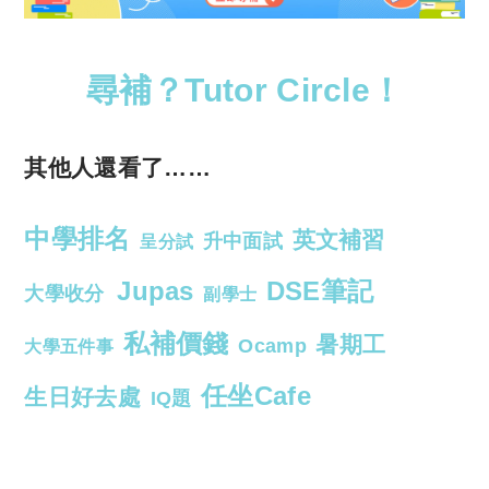
尋補？Tutor Circle！
其他人還看了……
中學排名
英文補習
升中面試
呈分試
Jupas
DSE筆記
大學收分
副學士
私補價錢
暑期工
Ocamp
大學五件事
任坐Cafe
生日好去處
IQ題