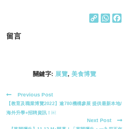
C
W
o
h
p
at
留言
y
s
Li
A
n
p
k
p
關鍵字:
展覽
,
美食博覽
Previous Post
Read
【教育及職業博覽2022】逾780機構參展 提供最新本地/
more
articles
海外升學+招聘資訊！￼
Next Post