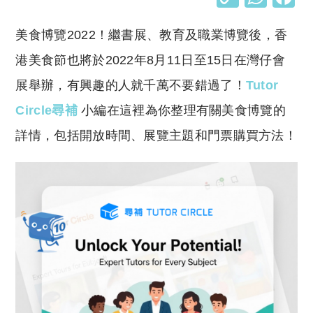
o
h
美食博覽2022！繼書展、教育及職業博覽後，香
p
at
y
s
港美食節也將於2022年8月11日至15日在灣仔會
Li
A
展舉辦，有興趣的人就千萬不要錯過了！
Tutor
n
p
Circle尋補
小編在這裡為你整理有關美食博覽的
k
p
詳情，包括開放時間、展覽主題和門票購買方法！