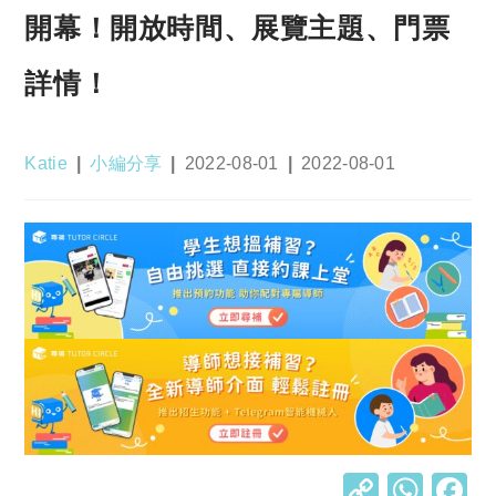
開幕！開放時間、展覽主題、門票
詳情！
Post
Post
Post
Post
Katie
小編分享
2022-08-01
2022-08-01
author:
category:
published:
last
modified:
C
W