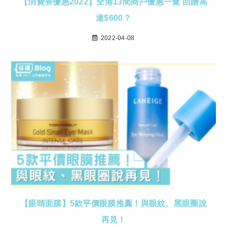
【消費券優惠2022】全港13間商戶優惠一覽 回贈高
達$600？
2022-04-08
【眼睛面膜】5款平價眼膜推薦！與眼紋、黑眼圈說
再見！