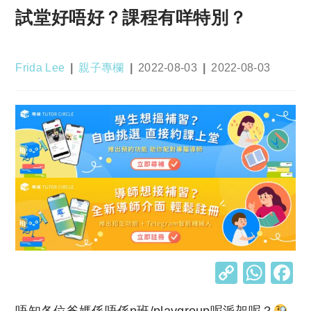
試堂好唔好？課程有咩特別？
Post
Post
Post
Post
Frida Lee
親子專欄
2022-08-03
2022-08-03
author:
category:
published:
last
modified:
C
W
o
h