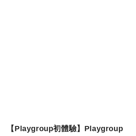
【Playgroup初體驗】Playgroup