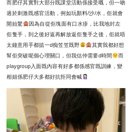
而肥仔其實對大部分既課堂活動係接受嘅，但一啲
過於刺激既感官活動，例如玩顏料/沙/水，佢就會
開始驚
因為自從佢塊面有口水疹，比我地封左
佢隻手，到之後好返再解放返佢隻手之後，佢就唔
太鐘意用手都掂一d痴笠笠既野
其實我都好想
幫佢突破呢個心理關口，但我估仲需要d時間
而
playgroup入面既內容有好多都係感官既訓練，變
相姐係肥仔大多都好抗拒同會喊