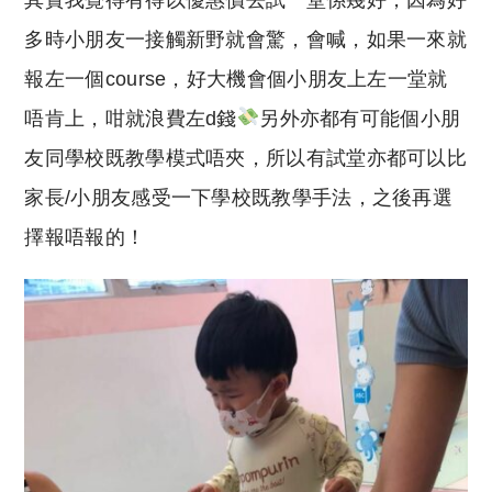
多時小朋友一接觸新野就會驚，會喊，如果一來就
報左一個course，好大機會個小朋友上左一堂就
唔肯上，咁就浪費左d錢
另外亦都有可能個小朋
友同學校既教學模式唔夾，所以有試堂亦都可以比
家長/小朋友感受一下學校既教學手法，之後再選
擇報唔報的！