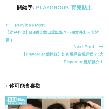
k
p
關鍵字:
PLAYGROUP
,
育兒貼士
Previous Post
Read
【幼兒外出】BB唔肯戴口罩點算？小朋友外出三大難
more
articles
題！
Next Post
【Playgroup點揀好】如何選擇合適課程？5大
Playgroup種類推介！
你可能會喜歡