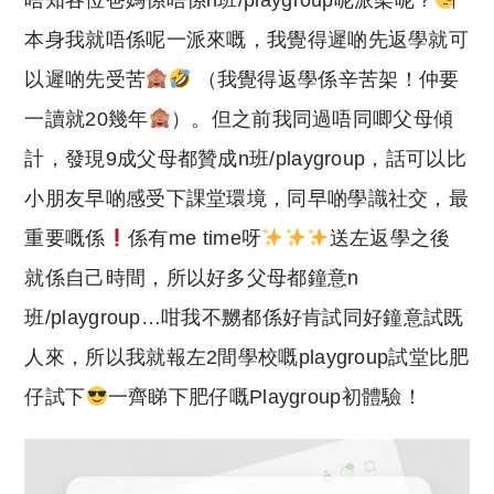
唔知各位爸媽係唔係n班/playgroup呢派架呢？
p
at
y
s
本身我就唔係呢一派來嘅，我覺得遲啲先返學就可
Li
A
以遲啲先受苦
（我覺得返學係辛苦架！仲要
n
p
一讀就20幾年
）。但之前我同過唔同唧父母傾
k
p
計，發現9成父母都贊成n班/playgroup，話可以比
小朋友早啲感受下課堂環境，同早啲學識社交，最
重要嘅係
係有me time呀
送左返學之後
就係自己時間，所以好多父母都鐘意n
班/playgroup…咁我不嬲都係好肯試同好鐘意試既
人來，所以我就報左2間學校嘅playgroup試堂比肥
仔試下
一齊睇下肥仔嘅Playgroup初體驗！