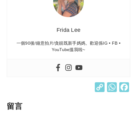
Frida Lee
一個90後/鐘意拍片/貪靚既新手媽媽。歡迎係IG • FB •
YouTube搵我啦~
C
W
o
h
p
at
留言
y
s
Li
A
n
p