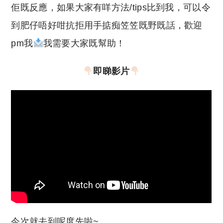
佢既反應，如果大家有咩方法/tips比到我，可以令
到肥仔唔好咁抗拒用手掂痴笠笠既野既話，歡迎
pm我
我需要大家既幫助！
即睇影片
今次就去到呢度先啦~