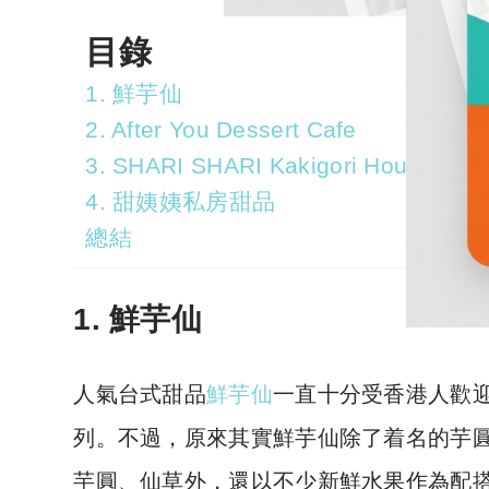
目錄
1. 鮮芋仙
2. After You Dessert Cafe
3. SHARI SHARI Kakigori House 氷屋
4. 甜姨姨私房甜品
總結
1. 鮮芋仙
人氣台式甜品
鮮芋仙
一直十分受香港人歡
列。不過，原來其實鮮芋仙除了着名的芋
芋圓、仙草外，還以不少新鮮水果作為配