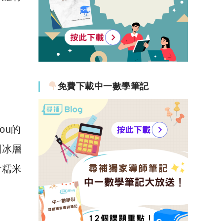
免費下載中一數學筆記
ou的
刨冰層
汁糯米