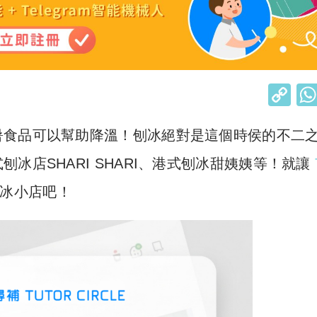
C
o
暑食品可以幫助降溫！刨冰絕對是這個時侯的不二
p
y
冰店SHARI SHARI、港式刨冰甜姨姨等！就讓
Li
刨冰小店吧！
n
k