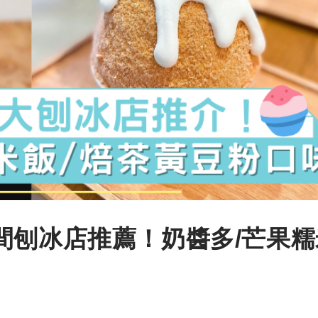
間刨冰店推薦！奶醬多/芒果糯