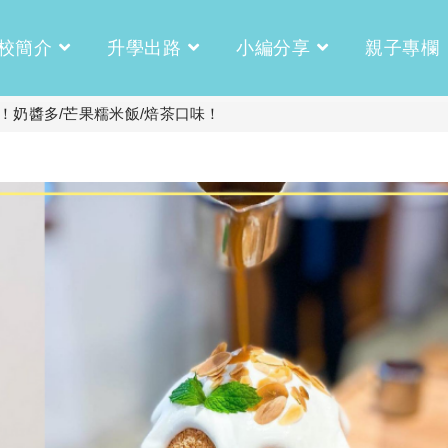
校簡介
升學出路
小編分享
親子專欄
！奶醬多/芒果糯米飯/焙茶口味！