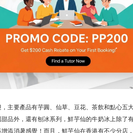
迎，主要產品有芋圓、仙草、豆花、茶飲和點心五
圓甜品外，還有刨冰系列，鮮芋仙的牛奶冰上除了
搭增添消暑感覺！而且，鮮芋仙在香港有不少分店