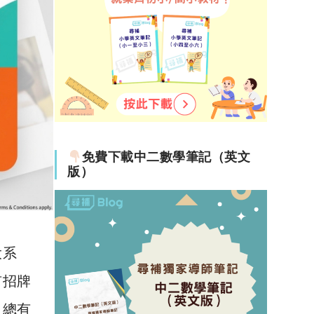
免費下載中二數學筆記（英文
版）
大系
有招牌
，總有