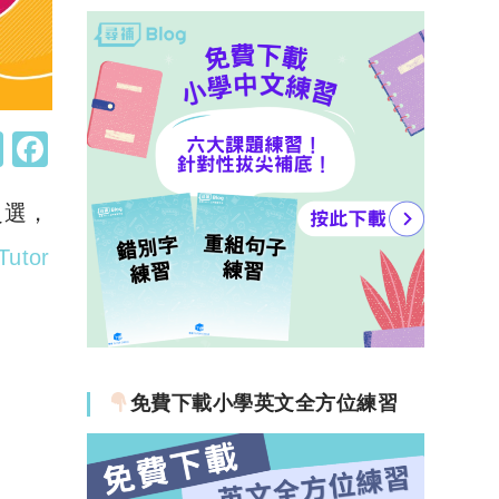
W
F
h
a
之選，
at
c
s
e
Tutor
A
b
p
o
p
o
k
免費下載小學英文全方位練習