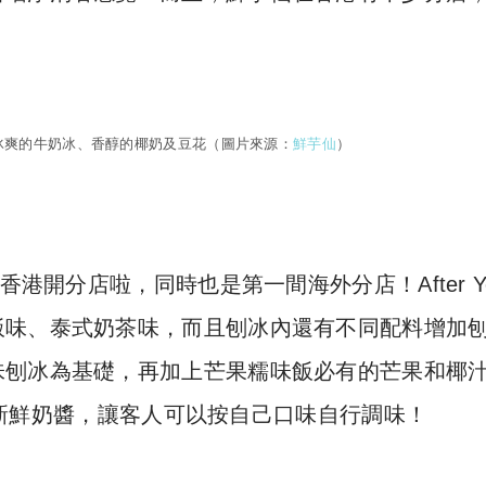
冰爽的牛奶冰、香醇的椰奶及豆花（圖片來源：
鮮芋仙
）
香港開分店啦，同時也是第一間海外分店！After Y
飯味、泰式奶茶味，而且刨冰內還有不同配料增加
味刨冰為基礎，再加上芒果糯味飯必有的芒果和椰
醬和新鮮奶醬，讓客人可以按自己口味自行調味！