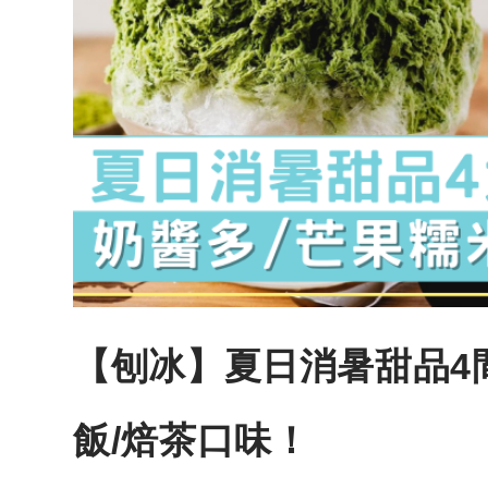
【刨冰】夏日消暑甜品4
飯/焙茶口味！