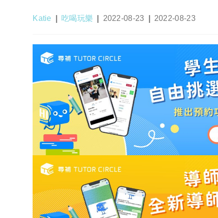
Post
Post
Post
Post
Katie
吃喝玩樂
2022-08-23
2022-08-23
author:
category:
published:
last
modified: