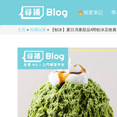
精選筆記
學
Skip
主頁
»
吃喝玩樂
»
【刨冰】夏日消暑甜品4間刨冰店推薦
to
content