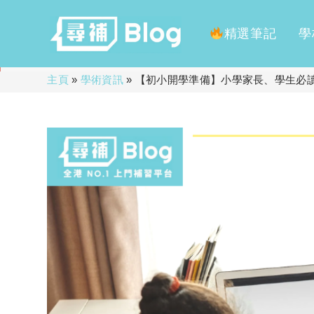
精選筆記
學
Skip
主頁
»
學術資訊
»
【初小開學準備】小學家長、學生必
to
content