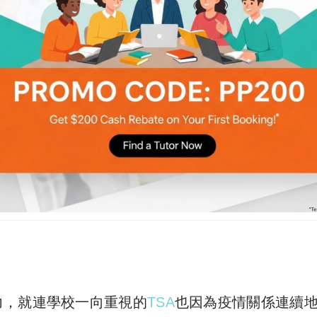
？
？
力，就連學校一向重視的
TSA
也因為疫情關係連續