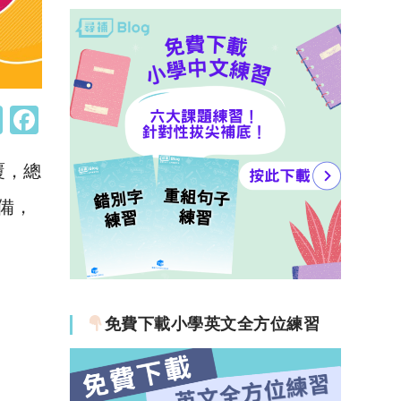
W
F
h
a
覆，總
at
c
s
e
備，
A
b
p
o
p
o
k
免費下載小學英文全方位練習