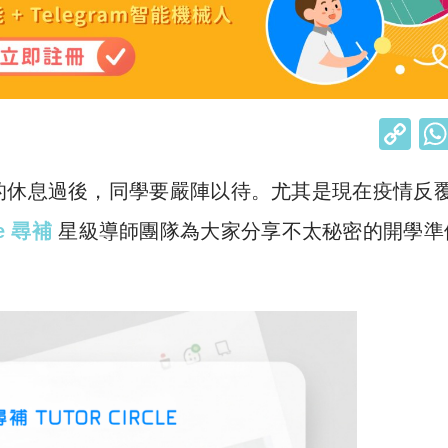
C
o
的休息過後，同學要嚴陣以待。尤其是現在疫情反
p
y
le 尋補
星級導師團隊為大家分享不太秘密的開學準
Li
n
k